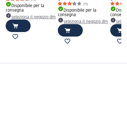
(11)
Disponibile per la
consegna
Disponibile per la
Dispon
consegna
consegn
seleziona il negozio dm
seleziona il negozio dm
selez