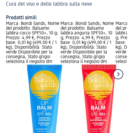
Cura del viso e delle labbra sulla neve
sa
Cr
Prodotti simili
Marca: Bondi Sands; Nome
Marca: Bondi Sands; Nome
Marca: 
del prodotto: Balsamo
del prodotto: Balsamo
del prod
labbra cocco SPF50+, 10 g;
labbra anguria SPF50+, 10
labbra v
Prezzo: 4,99 €; Prezzo
g; Prezzo: 4,99 €; Prezzo
g; Prezz
base: 0,01 kg (499,00 € / 1
base: 0,01 kg (499,00 € / 1
base: 0,0
kg); Disponibilità: Stato
kg); Disponibilità: Stato
kg); Disp
verde Disponibile per la
verde Disponibile per la
verde Dis
consegna, Stato grigio
consegna, Stato grigio
consegna
seleziona il negozio dm
seleziona il negozio dm
selezion