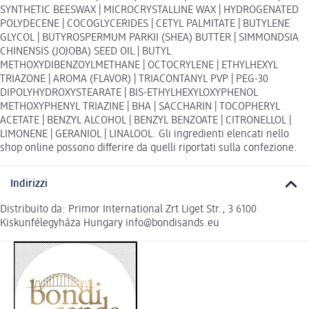
SYNTHETIC BEESWAX | MICROCRYSTALLINE WAX | HYDROGENATED
POLYDECENE | COCOGLYCERIDES | CETYL PALMITATE | BUTYLENE
GLYCOL | BUTYROSPERMUM PARKII (SHEA) BUTTER | SIMMONDSIA
CHINENSIS (JOJOBA) SEED OIL | BUTYL
METHOXYDIBENZOYLMETHANE | OCTOCRYLENE | ETHYLHEXYL
TRIAZONE | AROMA (FLAVOR) | TRIACONTANYL PVP | PEG-30
DIPOLYHYDROXYSTEARATE | BIS-ETHYLHEXYLOXYPHENOL
METHOXYPHENYL TRIAZINE | BHA | SACCHARIN | TOCOPHERYL
ACETATE | BENZYL ALCOHOL | BENZYL BENZOATE | CITRONELLOL |
LIMONENE | GERANIOL | LINALOOL. Gli ingredienti elencati nello
shop online possono differire da quelli riportati sulla confezione.
Indirizzi
Distribuito da: Primor International Zrt Liget Str., 3 6100
Kiskunfélegyháza Hungary info@bondisands.eu