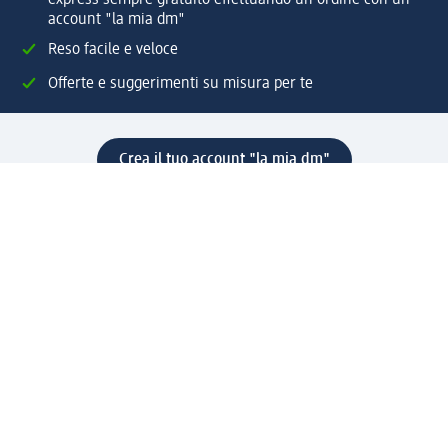
express sempre gratuito effettuando un ordine con un
account "la mia dm"
Reso facile e veloce
Offerte e suggerimenti su misura per te
Crea il tuo account "la mia dm"
Aiuto e contatti
Servizi
Servizio clienti
Spedizione e consegna
Reso e rimborso
L'azienda
La nostra azienda
Corporate Responsibility
Lavora con noi
Press e news
Espansione
Un mondo di prodotti