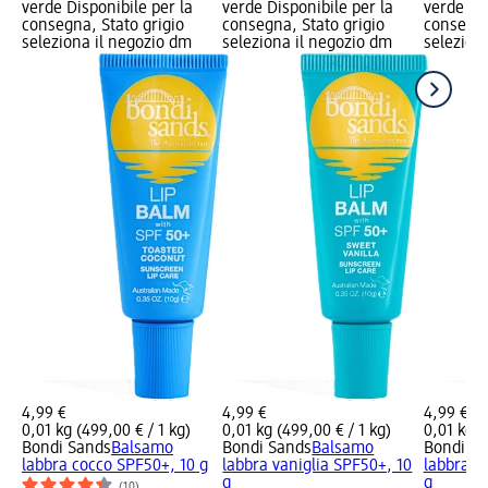
verde Disponibile per la
verde Disponibile per la
verde Dis
consegna, Stato grigio
consegna, Stato grigio
consegna
seleziona il negozio dm
seleziona il negozio dm
selezion
4,99 €
4,99 €
4,99 €
0,01 kg (499,00 € / 1 kg)
0,01 kg (499,00 € / 1 kg)
0,01 kg (
Bondi Sands
Balsamo
Bondi Sands
Balsamo
Bondi S
labbra cocco SPF50+, 10 g
labbra vaniglia SPF50+, 10
labbra a
g
g
(10)