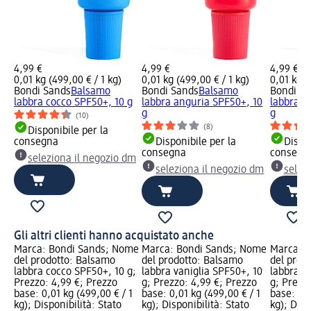
4,99 €
4,99 €
4,99 €
0,01 kg (499,00 € / 1 kg)
0,01 kg (499,00 € / 1 kg)
0,01 kg (
Bondi Sands
Balsamo
Bondi Sands
Balsamo
Bondi S
labbra cocco SPF50+, 10 g
labbra anguria SPF50+, 10
labbra v
g
g
(10)
(8)
Disponibile per la
consegna
Disponibile per la
Dispon
consegna
consegn
seleziona il negozio dm
seleziona il negozio dm
selez
Gli altri clienti hanno acquistato anche
Marca: Bondi Sands; Nome
Marca: Bondi Sands; Nome
Marca: 
del prodotto: Balsamo
del prodotto: Balsamo
del prod
labbra cocco SPF50+, 10 g;
labbra vaniglia SPF50+, 10
labbra a
Prezzo: 4,99 €; Prezzo
g; Prezzo: 4,99 €; Prezzo
g; Prezz
base: 0,01 kg (499,00 € / 1
base: 0,01 kg (499,00 € / 1
base: 0,0
kg); Disponibilità: Stato
kg); Disponibilità: Stato
kg); Disp