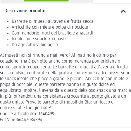
Descrizione prodotto
Barrette di muesli all'avena e frutta secca
Arricchite con miele e polpa di nocciole
Con mandorle, noci del brasile e anacardi
Ideali come snack tra i pasti
Da agricoltura biologica
Al muesli non si rinuncia mai, vero? Al mattino è ottimo per
colazione, ma è perfetto anche come merenda pomeridiana o
come spuntino dopo cena. Le barrette di muesli all'avena e frutta
secca dmBio, contenute nella pratica confezione da tre pezzi, sono
lo snack ideale che piace a grandi e piccini. Arricchite con miele e
polpa di nocciole, queste barrette hanno un gusto dolce ed
equilibrato. Inoltre, l'avena dà a questo delizioso snack una marcia
in più, offrendoti una consistenza croccante al punto giusto e un
gusto unico. Prova le barrette di muesli dmBio: un tocco di
dolcezza alle tue giornate!
Codice articolo dm: 1640499
GTIN: 4066447084894