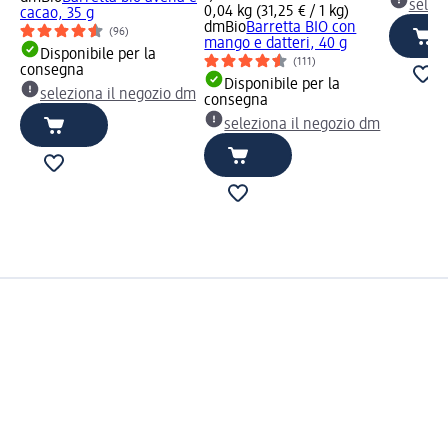
selez
0,04 kg (31,25 € / 1 kg)
cacao, 35 g
dmBio
Barretta BIO con
(96)
mango e datteri, 40 g
Disponibile per la
(111)
consegna
Disponibile per la
seleziona il negozio dm
consegna
seleziona il negozio dm