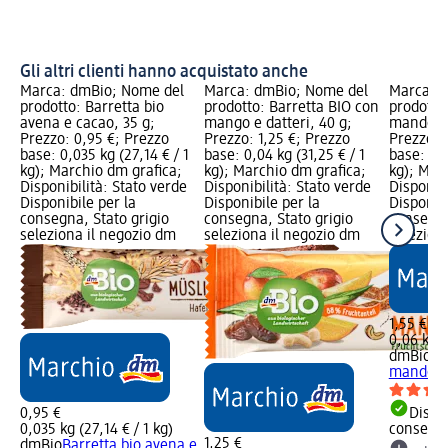
Gli altri clienti hanno acquistato anche
Marca: dmBio; Nome del
Marca: dmBio; Nome del
Marca: 
prodotto: Barretta bio
prodotto: Barretta BIO con
prodotto
avena e cacao, 35 g;
mango e datteri, 40 g;
mandorle
Prezzo: 0,95 €; Prezzo
Prezzo: 1,25 €; Prezzo
Prezzo: 
base: 0,035 kg (27,14 € / 1
base: 0,04 kg (31,25 € / 1
base: 0,0
kg); Marchio dm grafica;
kg); Marchio dm grafica;
kg); Mar
Disponibilità: Stato verde
Disponibilità: Stato verde
Disponibi
Disponibile per la
Disponibile per la
Disponibi
consegna, Stato grigio
consegna, Stato grigio
consegna
seleziona il negozio dm
seleziona il negozio dm
selezion
1,55 €
0,06 kg (
dmBio
Ba
mandorle
0,95 €
Dispon
0,035 kg (27,14 € / 1 kg)
consegn
1,25 €
dmBio
Barretta bio avena e