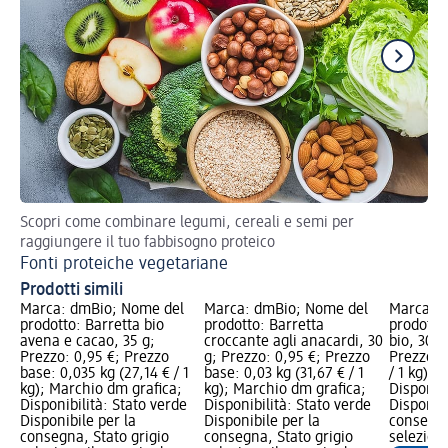
Scopri come combinare legumi, cereali e semi per
Or
raggiungere il tuo fabbisogno proteico
Fa
Fonti proteiche vegetariane
Prodotti simili
Marca: dmBio; Nome del
Marca: dmBio; Nome del
Marca: 
prodotto: Barretta bio
prodotto: Barretta
prodotto:
avena e cacao, 35 g;
croccante agli anacardi, 30
bio, 300 
Prezzo: 0,95 €; Prezzo
g; Prezzo: 0,95 €; Prezzo
Prezzo ba
base: 0,035 kg (27,14 € / 1
base: 0,03 kg (31,67 € / 1
/ 1 kg); 
kg); Marchio dm grafica;
kg); Marchio dm grafica;
Disponibi
Disponibilità: Stato verde
Disponibilità: Stato verde
Disponibi
Disponibile per la
Disponibile per la
consegna
consegna, Stato grigio
consegna, Stato grigio
selezion