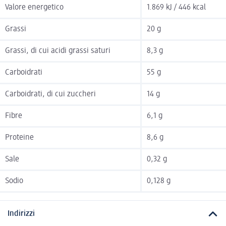
Valore energetico
1.869 kJ / 446 kcal
Grassi
20 g
Grassi, di cui acidi grassi saturi
8,3 g
Carboidrati
55 g
Carboidrati, di cui zuccheri
14 g
Fibre
6,1 g
Proteine
8,6 g
Sale
0,32 g
Sodio
0,128 g
Indirizzi