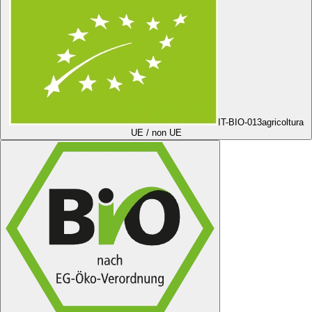
IT-BIO-013
agricoltura
UE / non UE