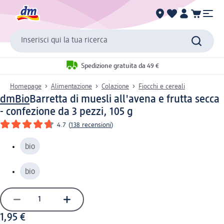
Inserisci qui la tua ricerca
Spedizione gratuita da 49 €
Homepage
Alimentazione
Colazione
Fiocchi e cereali
dmBio
Barretta di muesli all'avena e frutta secca
- confezione da 3 pezzi, 105 g
4.7
(
138 recensioni
)
bio
bio
1,95 €