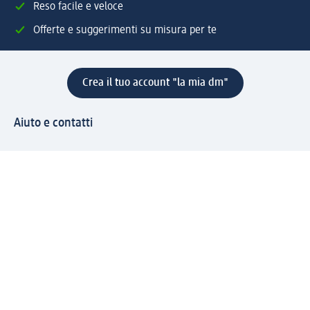
Reso facile e veloce
Offerte e suggerimenti su misura per te
Crea il tuo account "la mia dm"
Aiuto e contatti
Servizi
Servizio clienti
Spedizione e consegna
Reso e rimborso
L'azienda
La nostra azienda
Corporate Responsibility
Lavora con noi
Press e news
Espansione
Un mondo di prodotti
Il mondo dm