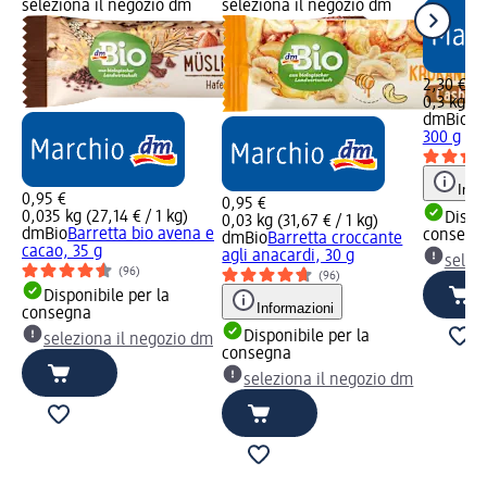
seleziona il negozio dm
seleziona il negozio dm
2,30 €
0,3 kg (7
dmBio
Bi
300 g
Info
0,95 €
0,95 €
0,035 kg (27,14 € / 1 kg)
Dispon
0,03 kg (31,67 € / 1 kg)
dmBio
Barretta bio avena e
consegn
dmBio
Barretta croccante
cacao, 35 g
agli anacardi, 30 g
selez
(96)
(96)
Disponibile per la
Informazioni
consegna
Disponibile per la
seleziona il negozio dm
consegna
seleziona il negozio dm