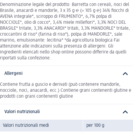
Denominazione legale del prodotto: Barretta con cereali, noci del
Brasile, anacardi e mandorle, 3 x 35 g ℮ (= 105 g ℮) 34% fiocchi di
AVENA integrale*, sciroppo di FRUMENTO*, 6,7% polpa di
NOCCIOLE*, olio di cocco*, 3,4% miele millefiori*, 3,3% NOCI DEL
BRASILE* tritate, 3,3% ANACARDI* tritati, 3,3% MANDORLE* tritate,
croccantini di riso* (farina di riso*), polpa di MANDORLE*, sale
marino, emulsionante: lecitina* *da agricoltura biologica Fai
attenzione alle indicazioni sulla presenza di allergeni. Gli
ingredienti elencati nello shop online possono differire da quelli
riportati sulla confezione.
Allergeni
Contiene frutta a guscio e derivati (può contenere mandorle,
nocciole, noci, anacardi, ecc.) Contiene grani contenenti glutine e
prodotti con grani contenenti glutine
Valori nutrizionali
Valori nutrizionali medi
per 100 g