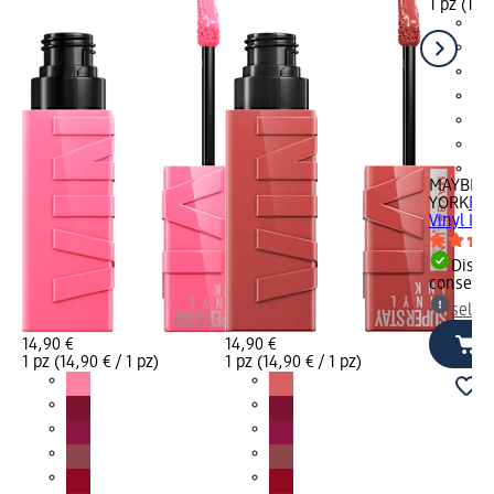
1 pz (14,9
+7
MAYBELL
YORK
Ros
Vinyl Ink
Dispon
consegn
selez
14,90 €
14,90 €
1 pz (14,90 € / 1 pz)
1 pz (14,90 € / 1 pz)