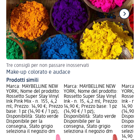
Tre consigli per non passare inosservati
Tr
Make-up colorato e audace
Tr
Prodotti simili
Marca: MAYBELLINE NEW
Marca: MAYBELLINE NEW
Marca: 
YORK; Nome del prodotto:
YORK; Nome del prodotto:
YORK; No
Rossetto Super Stay Vinyl
Rossetto Super Stay Vinyl
Rossetto
Ink Pink Mix - n. 155, 4,2
Ink - n. 15, 4,2 ml; Prezzo:
Ink - n. 
ml; Prezzo: 14,90 €; Prezzo
14,90 €; Prezzo base: 1 pz
14,90 €; 
base: 1 pz (14,90 € / 1 pz);
(14,90 € / 1 pz);
(14,90 € /
Disponibilità: Stato verde
Disponibilità: Stato verde
Disponibi
Disponibile per la
Disponibile per la
Disponibi
consegna, Stato grigio
consegna, Stato grigio
consegna
seleziona il negozio dm
seleziona il negozio dm
selezion
14,90 €