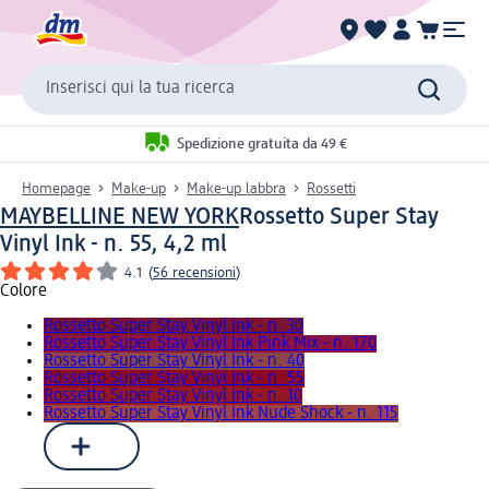
Inserisci qui la tua ricerca
Spedizione gratuita da 49 €
Homepage
Make-up
Make-up labbra
Rossetti
MAYBELLINE NEW YORK
Rossetto Super Stay
Vinyl Ink - n. 55, 4,2 ml
4.1
(
56 recensioni
)
Colore
Rossetto Super Stay Vinyl Ink - n. 30
Rossetto Super Stay Vinyl Ink Pink Mix - n. 170
Rossetto Super Stay Vinyl Ink - n. 40
Rossetto Super Stay Vinyl Ink - n. 55
Rossetto Super Stay Vinyl Ink - n. 10
Rossetto Super Stay Vinyl Ink Nude Shock - n. 115