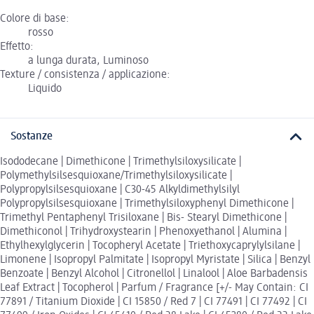
Colore di base:
rosso
Effetto:
a lunga durata, Luminoso
Texture / consistenza / applicazione:
Liquido
Sostanze
Isododecane | Dimethicone | Trimethylsiloxysilicate |
Polymethylsilsesquioxane/Trimethylsiloxysilicate |
Polypropylsilsesquioxane | C30-45 Alkyldimethylsilyl
Polypropylsilsesquioxane | Trimethylsiloxyphenyl Dimethicone |
Trimethyl Pentaphenyl Trisiloxane | Bis- Stearyl Dimethicone |
Dimethiconol | Trihydroxystearin | Phenoxyethanol | Alumina |
Ethylhexylglycerin | Tocopheryl Acetate | Triethoxycaprylylsilane |
Limonene | Isopropyl Palmitate | Isopropyl Myristate | Silica | Benzyl
Benzoate | Benzyl Alcohol | Citronellol | Linalool | Aloe Barbadensis
Leaf Extract | Tocopherol | Parfum / Fragrance [+/- May Contain: CI
77891 / Titanium Dioxide | CI 15850 / Red 7 | CI 77491 | CI 77492 | CI