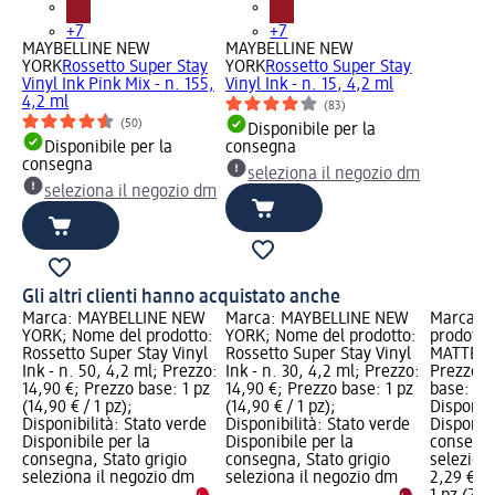
+7
+7
MAYBELLINE NEW
MAYBELLINE NEW
YORK
Rossetto Super Stay
YORK
Rossetto Super Stay
Vinyl Ink Pink Mix - n. 155,
Vinyl Ink - n. 15, 4,2 ml
4,2 ml
(83)
(50)
Disponibile per la
Disponibile per la
consegna
consegna
seleziona il negozio dm
seleziona il negozio dm
Gli altri clienti hanno acquistato anche
Marca: MAYBELLINE NEW
Marca: MAYBELLINE NEW
Marca: e
YORK; Nome del prodotto:
YORK; Nome del prodotto:
prodotto
Rossetto Super Stay Vinyl
Rossetto Super Stay Vinyl
MATTE com
Ink - n. 50, 4,2 ml; Prezzo:
Ink - n. 30, 4,2 ml; Prezzo:
Prezzo: 
14,90 €; Prezzo base: 1 pz
14,90 €; Prezzo base: 1 pz
base: 1 p
(14,90 € / 1 pz);
(14,90 € / 1 pz);
Disponibi
Disponibilità: Stato verde
Disponibilità: Stato verde
Disponibi
Disponibile per la
Disponibile per la
consegna
consegna, Stato grigio
consegna, Stato grigio
selezion
seleziona il negozio dm
seleziona il negozio dm
2,29 €