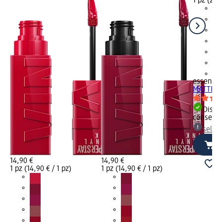
1 pz (2,29
+1
essence
MATTE co
Dispon
consegn
selez
14,90 €
14,90 €
1 pz (14,90 € / 1 pz)
1 pz (14,90 € / 1 pz)