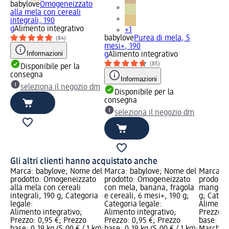
babylove
Omogeneizzato
alla mela con cereali
integrali, 190
g
Alimento integrativo
+1
babylove
Purea di mela, 5
(84)
mesi+, 190
Informazioni
g
Alimento integrativo
(85)
Disponibile per la
consegna
Informazioni
seleziona il negozio dm
Disponibile per la
consegna
seleziona il negozio dm
Gli altri clienti hanno acquistato anche
Marca: babylove; Nome del
Marca: babylove; Nome del
Marca: b
prodotto: Omogeneizzato
prodotto: Omogeneizzato
prodotto
alla mela con cereali
con mela, banana, fragola
mango e 
integrali, 190 g; Categoria
e cereali, 6 mesi+, 190 g;
g; Catego
legale:
Categoria legale:
Alimento
Alimento integrativo;
Alimento integrativo;
Prezzo: 
Prezzo: 0,95 €; Prezzo
Prezzo: 0,95 €; Prezzo
base: 0,1
base: 0,19 kg (5,00 € / 1 kg);
base: 0,19 kg (5,00 € / 1 kg);
Marchio 