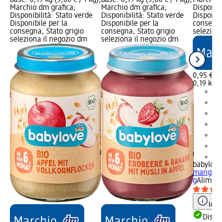
Marchio dm grafica;
Marchio dm grafica;
Disponibi
Disponibilità: Stato verde
Disponibilità: Stato verde
Disponibi
Disponibile per la
Disponibile per la
consegna
consegna, Stato grigio
consegna, Stato grigio
selezion
seleziona il negozio dm
seleziona il negozio dm
0,95 €
0,19 kg (
+1
babylove
mango e 
g
Aliment
Info
Dispon