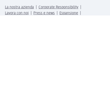
La nostra azienda
Corporate Responsibility
Lavora con noi
Press e news
Espansione
Un mondo di prodotti
Il mondo dm
Punti vendita
Il nostro Journal
Vivere consapevoli con dm
Sigilli e certificazioni