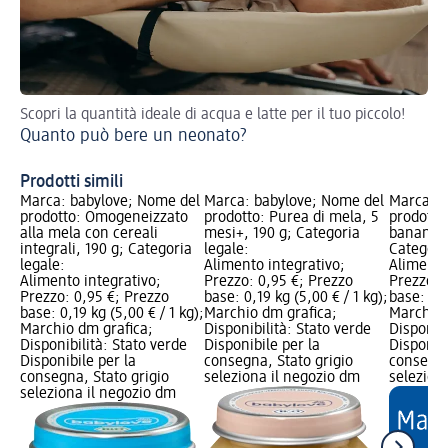
Scopri la quantità ideale di acqua e latte per il tuo piccolo!
Ass
Quanto può bere un neonato?
og
Ki
Prodotti simili
Marca: babylove; Nome del
Marca: babylove; Nome del
Marca: b
prodotto: Omogeneizzato
prodotto: Purea di mela, 5
prodotto
alla mela con cereali
mesi+, 190 g; Categoria
banana, 
integrali, 190 g; Categoria
legale:
Categori
legale:
Alimento integrativo;
Alimento
Alimento integrativo;
Prezzo: 0,95 €; Prezzo
Prezzo: 
Prezzo: 0,95 €; Prezzo
base: 0,19 kg (5,00 € / 1 kg);
base: 0,1
base: 0,19 kg (5,00 € / 1 kg);
Marchio dm grafica;
Marchio 
Marchio dm grafica;
Disponibilità: Stato verde
Disponibi
Disponibilità: Stato verde
Disponibile per la
Disponibi
Disponibile per la
consegna, Stato grigio
consegna
consegna, Stato grigio
seleziona il negozio dm
selezion
seleziona il negozio dm