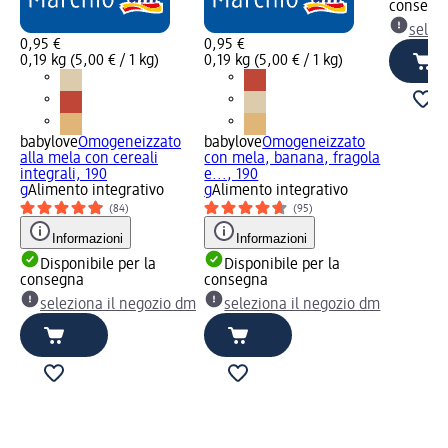
consegn
selez
0,95 €
0,95 €
0,19 kg (5,00 € / 1 kg)
0,19 kg (5,00 € / 1 kg)
babylove
Omogeneizzato
babylove
Omogeneizzato
alla mela con cereali
con mela, banana, fragola
integrali, 190
e..., 190
g
Alimento integrativo
g
Alimento integrativo
(84)
(95)
Informazioni
Informazioni
Disponibile per la
Disponibile per la
consegna
consegna
seleziona il negozio dm
seleziona il negozio dm