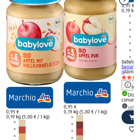
0,95 €
0,19 kg (
+1
babylove
banana, 
g
Aliment
Info
Dispon
consegn
0,95 €
selez
0,95 €
0,19 kg (5,00 € / 1 kg)
0,19 kg (5,00 € / 1 kg)