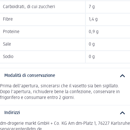
Carboidrati, di cui zuccheri
7 g
Fibre
1,4 g
Proteine
0,9 g
Sale
0 g
Sodio
0 g
Modalità di conservazione
Prima dell'apertura, sincerarsi che il vasetto sia ben sigillato.
Dopo l'apertura, richiudere bene la confezione, conservare in
frigorifero e consumare entro 2 giorni.
Indirizzi
dm-drogerie markt GmbH + Co. KG Am dm-Platz 1, 76227 Karlsruhe
servicecenter@dm.de