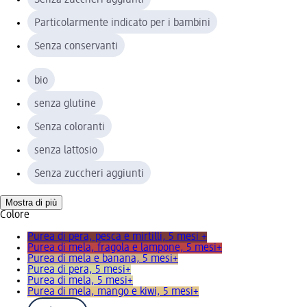
Particolarmente indicato per i bambini
Senza conservanti
bio
senza glutine
Senza coloranti
senza lattosio
Senza zuccheri aggiunti
Mostra di più
Colore
Purea di pera, pesca e mirtilli, 5 mesi +
Purea di mela, fragola e lampone, 5 mesi+
Purea di mela e banana, 5 mesi+
Purea di pera, 5 mesi+
Purea di mela, 5 mesi+
Purea di mela, mango e kiwi, 5 mesi+