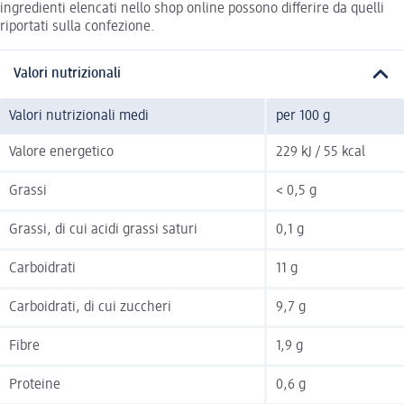
ingredienti elencati nello shop online possono differire da quelli
riportati sulla confezione.
Valori nutrizionali
Valori nutrizionali medi
per 100 g
Valore energetico
229 kJ / 55 kcal
Grassi
< 0,5 g
Grassi, di cui acidi grassi saturi
0,1 g
Carboidrati
11 g
Carboidrati, di cui zuccheri
9,7 g
Fibre
1,9 g
Proteine
0,6 g