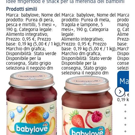
Idee fingerfood e snack per la merenda dei bambini
Prodotti simili
Marca: babylove; Nome del
Marca: babylove; Nome del
Marca: b
prodotto: Purea di pera,
prodotto: Purea di mela,
prodotto
pesca e mirtilli, 5 mesi +,
fragola e lampone, 5
mango e 
190 g; Categoria legale:
mesi+, 190 g; Categoria
g; Catego
Alimento integrativo;
legale:
Alimento
Prezzo: 0,95 €; Prezzo
Alimento integrativo;
Prezzo: 
base: 0,19 kg (5,00 € / 1 kg);
Prezzo: 0,95 €; Prezzo
base: 0,1
Marchio dm grafica;
base: 0,19 kg (5,00 € / 1 kg);
Marchio 
Disponibilità: Stato verde
Marchio dm grafica;
Disponibi
Disponibile per la
Disponibilità: Stato verde
Disponibi
consegna, Stato grigio
Disponibile per la
consegna
seleziona il negozio dm
consegna, Stato grigio
selezion
seleziona il negozio dm
0,95 €
0,19 kg (