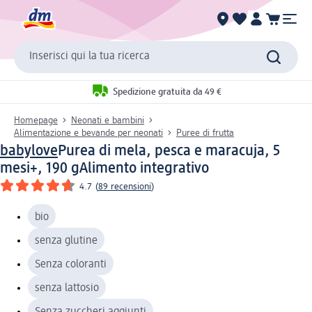
Inserisci qui la tua ricerca
Spedizione gratuita da 49 €
Homepage
Neonati e bambini
Alimentazione e bevande per neonati
Puree di frutta
babylove
Purea di mela, pesca e maracuja, 5
mesi+, 190 g
Alimento integrativo
4.7
(
89 recensioni
)
bio
senza glutine
Senza coloranti
senza lattosio
Senza zuccheri aggiunti