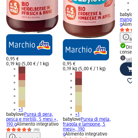
+1
babylove
mango e 
g
Aliment
Info
Dispon
consegn
0,95 €
selez
0,19 kg (5,00 € / 1 kg)
0,95 €
0,19 kg (5,00 € / 1 kg)
+1
babylove
Purea di pera,
+1
pesca e mirtilli, 5 mesi +,
babylove
Purea di mela,
190 g
Alimento integrativo
fragola e lampone, 5
mesi+, 190
(90)
g
Alimento integrativo