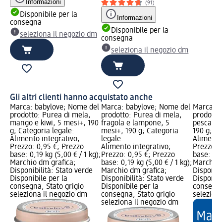
Informazioni
(91)
Disponibile per la
Informazioni
consegna
Disponibile per la
seleziona il negozio dm
consegna
seleziona il negozio dm
Gli altri clienti hanno acquistato anche
Marca: babylove; Nome del
Marca: babylove; Nome del
Marca: b
prodotto: Purea di mela,
prodotto: Purea di mela,
prodotto
mango e kiwi, 5 mesi+, 190
fragola e lampone, 5
pesca e m
g; Categoria legale:
mesi+, 190 g; Categoria
190 g; Ca
Alimento integrativo;
legale:
Alimento
Prezzo: 0,95 €; Prezzo
Alimento integrativo;
Prezzo: 
base: 0,19 kg (5,00 € / 1 kg);
Prezzo: 0,95 €; Prezzo
base: 0,1
Marchio dm grafica;
base: 0,19 kg (5,00 € / 1 kg);
Marchio 
Disponibilità: Stato verde
Marchio dm grafica;
Disponibi
Disponibile per la
Disponibilità: Stato verde
Disponibi
consegna, Stato grigio
Disponibile per la
consegna
seleziona il negozio dm
consegna, Stato grigio
selezion
seleziona il negozio dm