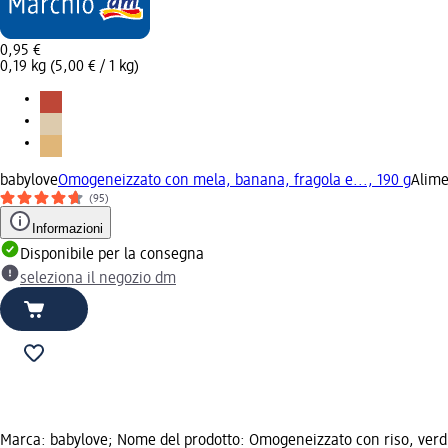
0,95 €
0,19 kg (5,00 € / 1 kg)
babylove
Omogeneizzato con mela, banana, fragola e..., 190 g
Alime
(95)
Informazioni
Disponibile per la consegna
seleziona il negozio dm
Marca: babylove; Nome del prodotto: Omogeneizzato con riso, verdur