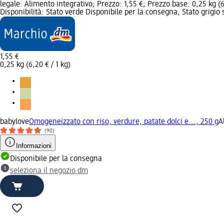
legale: Alimento integrativo; Prezzo: 1,55 €; Prezzo base: 0,25 kg (6
Disponibilità: Stato verde Disponibile per la consegna, Stato grigio
1,55 €
0,25 kg (6,20 € / 1 kg)
babylove
Omogeneizzato con riso, verdure, patate dolci e..., 250 g
A
(90)
Informazioni
Disponibile per la consegna
seleziona il negozio dm