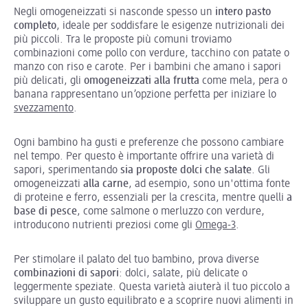
Negli omogeneizzati si nasconde spesso un
intero pasto
completo
, ideale per soddisfare le esigenze nutrizionali dei
più piccoli. Tra le proposte più comuni troviamo
combinazioni come pollo con verdure, tacchino con patate o
manzo con riso e carote. Per i bambini che amano i sapori
più delicati, gli
omogeneizzati alla frutta
come mela, pera o
banana rappresentano un’opzione perfetta per iniziare lo
svezzamento
.
Ogni bambino ha gusti e preferenze che possono cambiare
nel tempo. Per questo è importante offrire una varietà di
sapori, sperimentando
sia proposte dolci che salate
. Gli
omogeneizzati
alla carne
, ad esempio, sono un'ottima fonte
di proteine e ferro, essenziali per la crescita, mentre quelli
a
base di pesce
, come salmone o merluzzo con verdure,
introducono nutrienti preziosi come gli
Omega-3
.
Per stimolare il palato del tuo bambino, prova diverse
combinazioni di sapori
: dolci, salate, più delicate o
leggermente speziate. Questa varietà aiuterà il tuo piccolo a
sviluppare un gusto equilibrato e a scoprire nuovi alimenti in