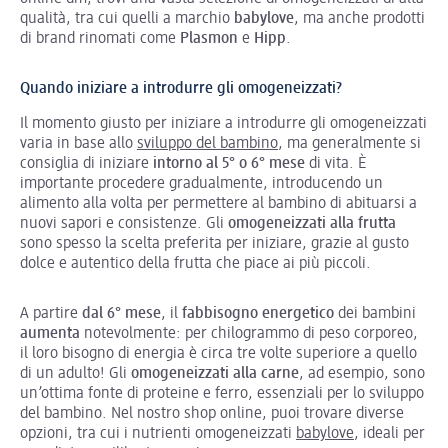
qualità, tra cui quelli a marchio
babylove
, ma anche prodotti
di brand rinomati come
Plasmon
e
Hipp
.
Quando iniziare a introdurre gli omogeneizzati?
Il momento giusto per iniziare a introdurre gli omogeneizzati
varia in base allo
sviluppo del bambino
, ma generalmente si
consiglia di iniziare
intorno al 5° o 6° mese
di vita. È
importante procedere gradualmente, introducendo un
alimento alla volta per permettere al bambino di abituarsi a
nuovi sapori e consistenze. Gli
omogeneizzati alla frutta
sono spesso la scelta preferita per iniziare, grazie al gusto
dolce e autentico della frutta che piace ai più piccoli.
A partire
dal 6° mese
, il
fabbisogno energetico
dei bambini
aumenta
notevolmente: per chilogrammo di peso corporeo,
il loro bisogno di energia è circa tre volte superiore a quello
di un adulto! Gli
omogeneizzati alla carne
, ad esempio, sono
un’ottima fonte di proteine e ferro, essenziali per lo sviluppo
del bambino. Nel nostro shop online, puoi trovare diverse
opzioni, tra cui i nutrienti omogeneizzati
babylove
, ideali per