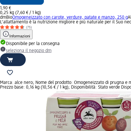
1,90 €
0,25 kg (7,60 € / 1 kg)
dmBio
Omogeneizzato con carote, verdure, patate e manzo, 250 g
A
L'allattamento è la nutrizione migliore e più naturale per il Suo n
(75)
Informazioni
Disponibile per la consegna
seleziona il negozio dm
Marca: alce nero; Nome del prodotto: Omogeneizzato di prugna e mel
Prezzo base: 0,16 kg (10,56 € / 1 kg); Disponibilità: Stato verde Disp