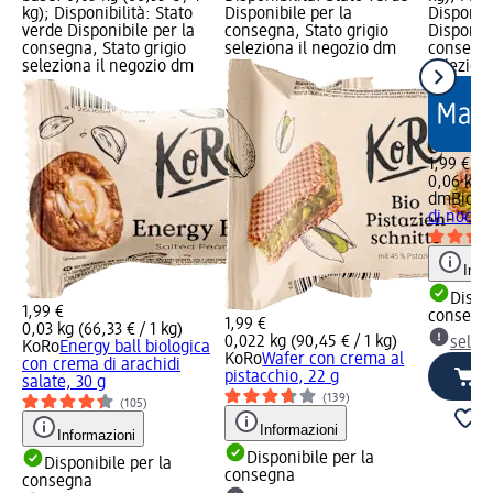
kg); Disponibilità: Stato
Disponibile per la
Disponibi
verde Disponibile per la
consegna, Stato grigio
Disponibi
consegna, Stato grigio
seleziona il negozio dm
consegna
seleziona il negozio dm
selezion
1,99 €
0,06 kg (
dmBio
Bl
di noccio
Info
Dispon
1,99 €
consegn
1,99 €
0,03 kg (66,33 € / 1 kg)
0,022 kg (90,45 € / 1 kg)
selez
KoRo
Energy ball biologica
KoRo
Wafer con crema al
con crema di arachidi
pistacchio, 22 g
salate, 30 g
(139)
(105)
Informazioni
Informazioni
Disponibile per la
Disponibile per la
consegna
consegna