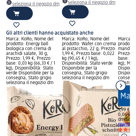
seleziona il negozio dm
seleziona il negozio dm
Gli altri clienti hanno acquistato anche
Marca: KoRo; Nome del
Marca: KoRo; Nome del
Marca: 
prodotto: Energy ball
prodotto: Wafer con crema
prodotto:
biologica con crema di
al pistacchio, 22 g; Prezzo:
mandorle
arachidi salate, 30 g;
1,99 €; Prezzo base: 0,022
Prezzo: 
Prezzo: 1,99 €; Prezzo
kg (90,45 € / 1 kg);
base: 0,0
base: 0,03 kg (66,33 € / 1
Disponibilità: Stato verde
kg); Mar
kg); Disponibilità: Stato
Disponibile per la
Disponibi
verde Disponibile per la
consegna, Stato grigio
Disponibi
consegna, Stato grigio
seleziona il negozio dm
consegna
seleziona il negozio dm
selezion
1,99 €
0,06 kg (
dmBio
Bl
mandorle