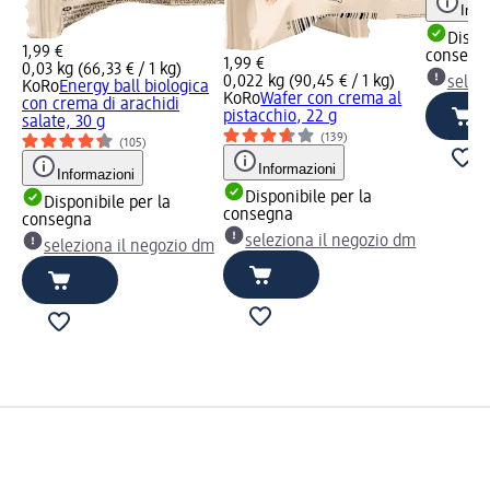
Info
Dispon
1,99 €
consegn
1,99 €
0,03 kg (66,33 € / 1 kg)
0,022 kg (90,45 € / 1 kg)
selez
KoRo
Energy ball biologica
KoRo
Wafer con crema al
con crema di arachidi
pistacchio, 22 g
salate, 30 g
(139)
(105)
Informazioni
Informazioni
Disponibile per la
Disponibile per la
consegna
consegna
seleziona il negozio dm
seleziona il negozio dm