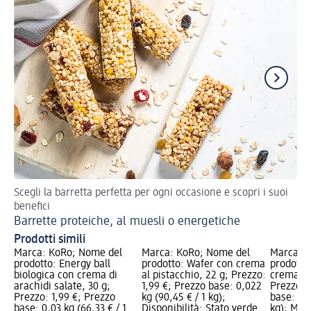
Scegli la barretta perfetta per ogni occasione e scopri i suoi
Spu
benefici
Id
Barrette proteiche, al muesli o energetiche
Prodotti simili
Marca: KoRo; Nome del
Marca: KoRo; Nome del
Marca: 
prodotto: Energy ball
prodotto: Wafer con crema
prodotto:
biologica con crema di
al pistacchio, 22 g; Prezzo:
crema di
arachidi salate, 30 g;
1,99 €; Prezzo base: 0,022
Prezzo: 
Prezzo: 1,99 €; Prezzo
kg (90,45 € / 1 kg);
base: 0,0
base: 0,03 kg (66,33 € / 1
Disponibilità: Stato verde
kg); Mar