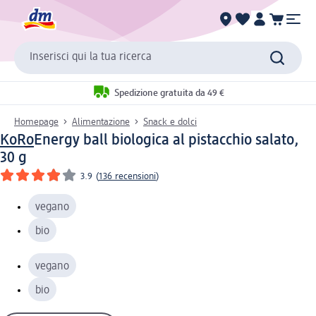
Inserisci qui la tua ricerca
Spedizione gratuita da 49 €
Homepage
Alimentazione
Snack e dolci
KoRo
Energy ball biologica al pistacchio salato,
30 g
3.9
(
136 recensioni
)
vegano
bio
vegano
bio