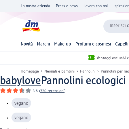
La nostra azienda
Press e news
Lavora con noi
Ispirazio
Inserisci 
Novità
Marchi
Make-up
Profumi e cosmesi
Capelli
Vantaggi esclusivi 
Homepage
Neonati e bambini
Pannolini
Pannolini per neo
babylove
Pannolini ecologici 
3.6
(
720 recensioni
)
vegano
vegano