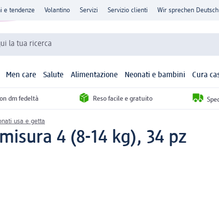
ni e tendenze
Volantino
Servizi
Servizio clienti
Wir sprechen Deutsch
qui la tua ricerca
Men care
Salute
Alimentazione
Neonati e bambini
Cura ca
con dm fedeltà
Reso facile e gratuito
Sped
nati usa e getta
misura 4 (8-14 kg), 34 pz