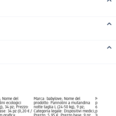
; Nome del
Marca: babylove; Nome del
Marca: baby
ini ecologici
prodotto: Pannolini a mutandina
prodotto: Pa
g), 34 pz; Prezzo:
notte taglia L (24-50 kg), 9 pz;
6 xl (15-20 
ase: 34 pz (0,20 € /
Categoria legale: Dispositivi medici;
pz; Prezzo: 
m grafica;
Prezzo: 5,95 €; Prezzo base: 9 pz
108 pz (0,22