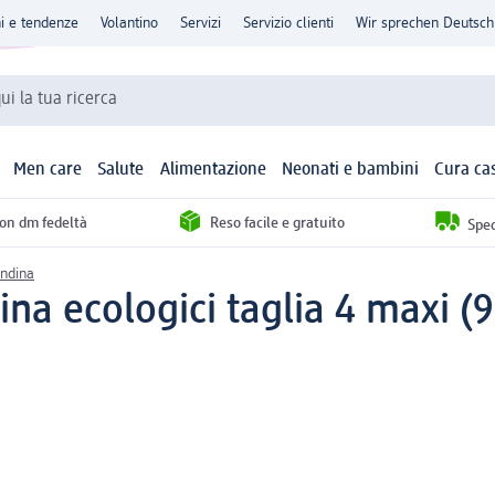
ni e tendenze
Volantino
Servizi
Servizio clienti
Wir sprechen Deutsch
qui la tua ricerca
Men care
Salute
Alimentazione
Neonati e bambini
Cura ca
con dm fedeltà
Reso facile e gratuito
Sped
andina
na ecologici taglia 4 maxi (9