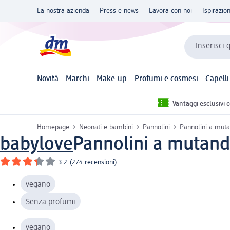
La nostra azienda
Press e news
Lavora con noi
Ispirazio
Inserisci 
Novità
Marchi
Make-up
Profumi e cosmesi
Capelli
Vantaggi esclusivi 
Homepage
Neonati e bambini
Pannolini
Pannolini a mut
babylove
Pannolini a mutandi
3.2
(
274 recensioni
)
vegano
Senza profumi
vegano