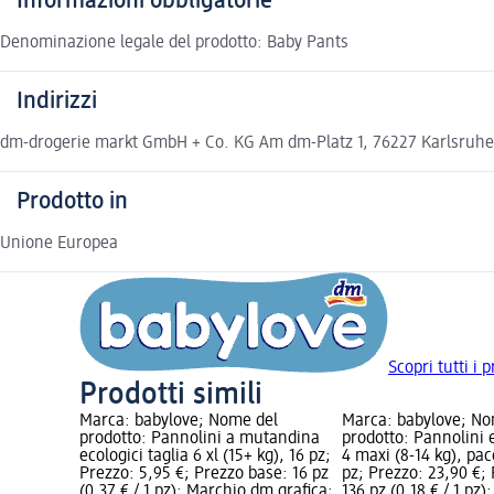
Informazioni obbligatorie
Denominazione legale del prodotto: Baby Pants
Indirizzi
dm-drogerie markt GmbH + Co. KG Am dm-Platz 1, 76227 Karlsru
Prodotto in
Unione Europea
Scopri tutti i 
Prodotti simili
Marca: babylove; Nome del
Marca: babylove; No
prodotto: Pannolini a mutandina
prodotto: Pannolini e
ecologici taglia 6 xl (15+ kg), 16 pz;
4 maxi (8-14 kg), pa
Prezzo: 5,95 €; Prezzo base: 16 pz
pz; Prezzo: 23,90 €;
(0,37 € / 1 pz); Marchio dm grafica;
136 pz (0,18 € / 1 pz