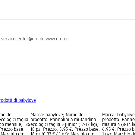
he servicecenter@dm.de www.dm.de
prodotti di babylove
me del
Marca: babylove; Nome del
Marca: babylove
cologici taglia
prodotto: Pannolini a mutandina
prodotto: Pannol
cco mensile, 136
ecologici taglia 5 junior (12-17 kg),
misura 4 (8-14 k
 Prezzo base:
18 pz; Prezzo: 5,95 €; Prezzo base:
6,95 €; Prezzo b
); Marchio dm
18 pz (0,33 € / 1 pz); Marchio dm
1 pz); Marchio d