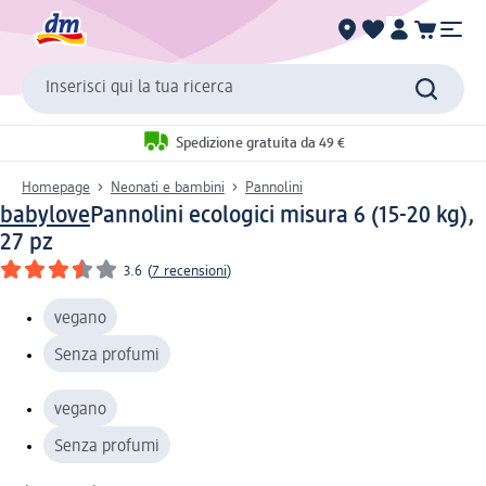
Inserisci qui la tua ricerca
Spedizione gratuita da 49 €
Homepage
Neonati e bambini
Pannolini
babylove
Pannolini ecologici misura 6 (15-20 kg),
27 pz
3.6
(
7 recensioni
)
vegano
Senza profumi
vegano
Senza profumi