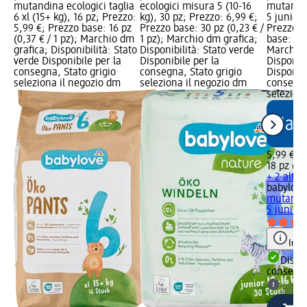
mutandina ecologici taglia
ecologici misura 5 (10-16
mutandin
6 xl (15+ kg), 16 pz; Prezzo:
kg), 30 pz; Prezzo: 6,99 €;
5 junior 
5,99 €; Prezzo base: 16 pz
Prezzo base: 30 pz (0,23 € /
Prezzo: 
(0,37 € / 1 pz); Marchio dm
1 pz); Marchio dm grafica;
base: 18 
grafica; Disponibilità: Stato
Disponibilità: Stato verde
Marchio 
verde Disponibile per la
Disponibile per la
Disponibi
consegna, Stato grigio
consegna, Stato grigio
Disponibi
seleziona il negozio dm
seleziona il negozio dm
consegna
selezion
5,99 €
18 pz (0,3
+ 2 altre
babylove
mutandin
5 junior.
Info
Dispon
consegn
selez