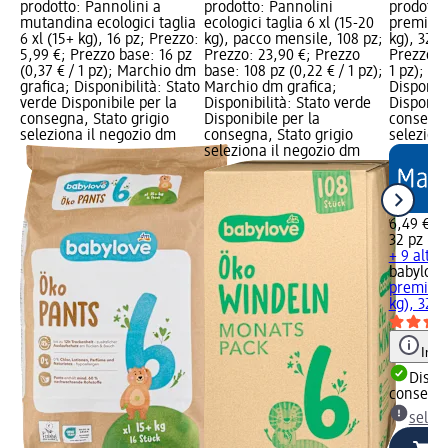
prodotto: Pannolini a
prodotto: Pannolini
prodotto
mutandina ecologici taglia
ecologici taglia 6 xl (15-20
premium 
6 xl (15+ kg), 16 pz; Prezzo:
kg), pacco mensile, 108 pz;
kg), 32 p
5,99 €; Prezzo base: 16 pz
Prezzo: 23,90 €; Prezzo
Prezzo ba
(0,37 € / 1 pz); Marchio dm
base: 108 pz (0,22 € / 1 pz);
1 pz); M
grafica; Disponibilità: Stato
Marchio dm grafica;
Disponibi
verde Disponibile per la
Disponibilità: Stato verde
Disponibi
consegna, Stato grigio
Disponibile per la
consegna
seleziona il negozio dm
consegna, Stato grigio
selezion
seleziona il negozio dm
6,49 €
32 pz (0,
+ 9 altre
babylove
premium 
kg), 32 p
Info
Dispon
consegn
selez