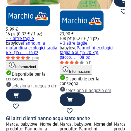
5,99 €
16 pz (0,37 € / 1 pz)
23,90 €
+ 2 altre taglie
108 pz (0,22 € / 1 pz)
babylove
Pannolini a
+ 3 altre taglie
mutandina ecologici taglia
babylove
Pannolini ecologici
6 xl (15+..., 16 pz
taglia 6 xl (15-20 kg),
pacco..., 108 pz
(180)
(68)
Informazioni
Informazioni
Disponibile per la
consegna
Disponibile per la
consegna
seleziona il negozio dm
seleziona il negozio dm
Gli altri clienti hanno acquistato anche
Marca: babylove; Nome del
Marca: babylove; Nome del
Marca: b
prodotto: Pannolini a
prodotto: Pannolini
prodotto