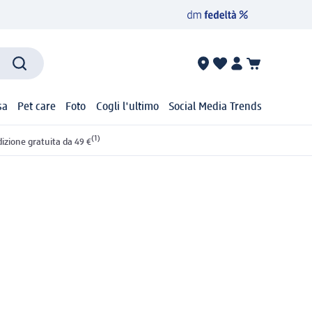
sa
Pet care
Foto
Cogli l'ultimo
Social Media Trends
(1)
izione gratuita da 49 €