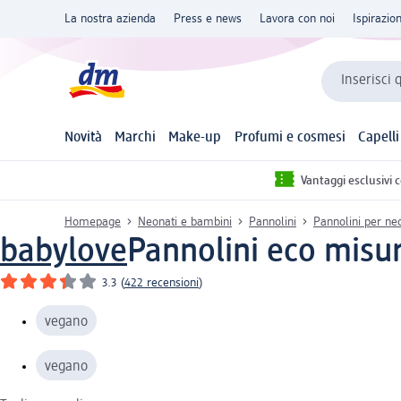
La nostra azienda
Press e news
Lavora con noi
Ispirazio
Inserisci 
Novità
Marchi
Make-up
Profumi e cosmesi
Capelli
Vantaggi esclusivi 
Homepage
Neonati e bambini
Pannolini
Pannolini per neo
babylove
Pannolini eco misur
3.3
(
422 recensioni
)
vegano
vegano