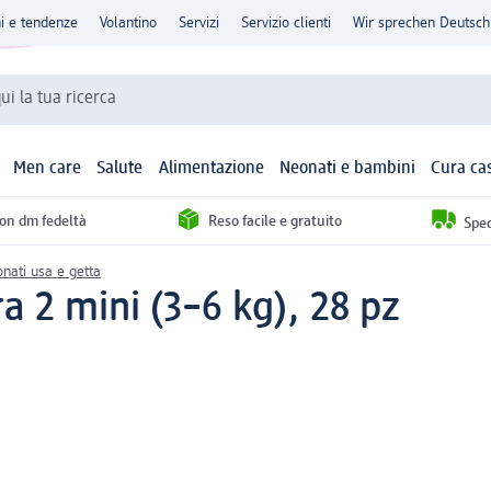
ni e tendenze
Volantino
Servizi
Servizio clienti
Wir sprechen Deutsch
qui la tua ricerca
Men care
Salute
Alimentazione
Neonati e bambini
Cura ca
con dm fedeltà
Reso facile e gratuito
Sped
nati usa e getta
a 2 mini (3–6 kg), 28 pz