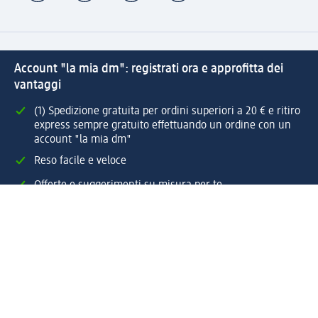
Account "la mia dm": registrati ora e approfitta dei
vantaggi
(1) Spedizione gratuita per ordini superiori a 20 € e ritiro
express sempre gratuito effettuando un ordine con un
account "la mia dm"
Reso facile e veloce
Offerte e suggerimenti su misura per te
Crea il tuo account "la mia dm"
Aiuto e contatti
Servizi
Servizio clienti
Spedizione e consegna