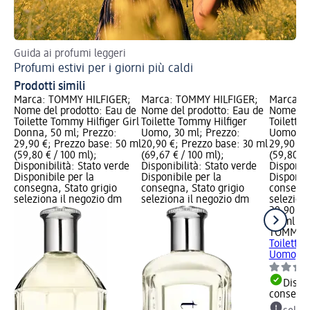
Guida ai profumi leggeri
Tr
Profumi estivi per i giorni più caldi
Re
Prodotti simili
Marca: TOMMY HILFIGER;
Marca: TOMMY HILFIGER;
Marca: 
Nome del prodotto: Eau de
Nome del prodotto: Eau de
Nome del
Toilette Tommy Hilfiger Girl
Toilette Tommy Hilfiger
Toilette
Donna, 50 ml; Prezzo:
Uomo, 30 ml; Prezzo:
Uomo, 50
29,90 €; Prezzo base: 50 ml
20,90 €; Prezzo base: 30 ml
29,90 €;
(59,80 € / 100 ml);
(69,67 € / 100 ml);
(59,80 € 
Disponibilità: Stato verde
Disponibilità: Stato verde
Disponibi
Disponibile per la
Disponibile per la
Disponibi
consegna, Stato grigio
consegna, Stato grigio
consegna
seleziona il negozio dm
seleziona il negozio dm
selezion
29,90 €
50 ml (59
TOMMY H
Toilette
Uomo, 5
Dispon
consegn