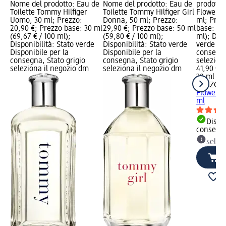
Nome del prodotto: Eau de
Nome del prodotto: Eau de
prodotto
Toilette Tommy Hilfiger
Toilette Tommy Hilfiger Girl
Flower b
Uomo, 30 ml; Prezzo:
Donna, 50 ml; Prezzo:
ml; Prez
20,90 €; Prezzo base: 30 ml
29,90 €; Prezzo base: 50 ml
base: 30 
(69,67 € / 100 ml);
(59,80 € / 100 ml);
ml); Disp
Disponibilità: Stato verde
Disponibilità: Stato verde
verde Dis
Disponibile per la
Disponibile per la
consegna
consegna, Stato grigio
consegna, Stato grigio
selezion
seleziona il negozio dm
seleziona il negozio dm
41,90 €
30 ml (13
KENZO
E
Flower b
ml
Dispon
consegn
selez