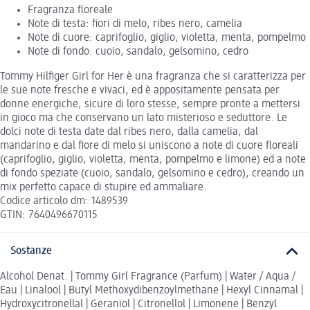
Fragranza floreale
Note di testa: fiori di melo, ribes nero, camelia
Note di cuore: caprifoglio, giglio, violetta, menta, pompelmo
Note di fondo: cuoio, sandalo, gelsomino, cedro
Tommy Hilfiger Girl for Her è una fragranza che si caratterizza per
le sue note fresche e vivaci, ed è appositamente pensata per
donne energiche, sicure di loro stesse, sempre pronte a mettersi
in gioco ma che conservano un lato misterioso e seduttore. Le
dolci note di testa date dal ribes nero, dalla camelia, dal
mandarino e dal fiore di melo si uniscono a note di cuore floreali
(caprifoglio, giglio, violetta, menta, pompelmo e limone) ed a note
di fondo speziate (cuoio, sandalo, gelsomino e cedro), creando un
mix perfetto capace di stupire ed ammaliare.
Codice articolo dm: 1489539
GTIN: 7640496670115
Sostanze
Alcohol Denat. | Tommy Girl Fragrance (Parfum) | Water / Aqua /
Eau | Linalool | Butyl Methoxydibenzoylmethane | Hexyl Cinnamal |
Hydroxycitronellal | Geraniol | Citronellol | Limonene | Benzyl