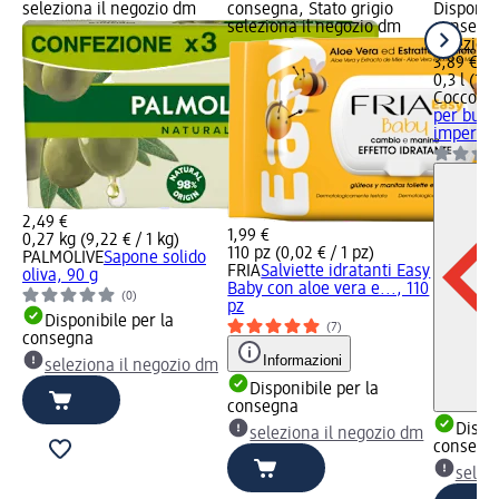
seleziona il negozio dm
consegna, Stato grigio
Disponibi
seleziona il negozio dm
consegna
selezion
3,89 €
0,3 l (12,
Coccolat
per bucat
imperial
2,49 €
1,99 €
0,27 kg (9,22 € / 1 kg)
110 pz (0,02 € / 1 pz)
PALMOLIVE
Sapone solido
FRIA
Salviette idratanti Easy
oliva, 90 g
Baby con aloe vera e..., 110
(0)
pz
Disponibile per la
(7)
consegna
Informazioni
seleziona il negozio dm
Disponibile per la
consegna
Dispon
seleziona il negozio dm
consegn
selez