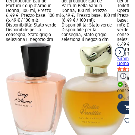
del prodotto: Eau de
del prodotto: Eau de
del prod
Parfum Coup d'Amour
Parfum Bella Vanilla
Toilette
Donna, 100 ml; Prezzo:
Donna, 100 ml; Prezzo:
Operatio
6,49 €; Prezzo base: 100 ml
6,49 €; Prezzo base: 100 ml
Prezzo: 
(6,49 € / 100 ml);
(6,49 € / 100 ml);
base: 100
Disponibilità: Stato verde
Disponibilità: Stato verde
ml); Disp
Disponibile per la
Disponibile per la
verde Dis
consegna, Stato grigio
consegna, Stato grigio
consegna
seleziona il negozio dm
seleziona il negozio dm
selezion
6,49 €
100 ml (6
Real Tim
Submari
Uomo, 1
Info
Dispon
consegn
selez