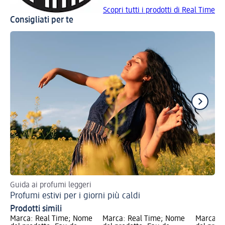
Scopri tutti i prodotti di Real Time
Consigliati per te
Guida ai profumi leggeri
5 c
Profumi estivi per i giorni più caldi
Sc
Prodotti simili
Marca: Real Time; Nome
Marca: Real Time; Nome
Marca: 