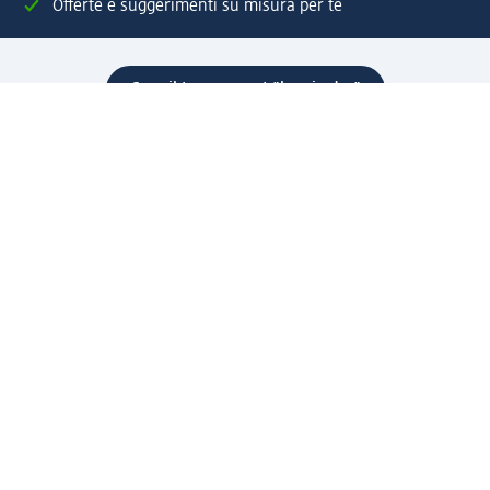
Offerte e suggerimenti su misura per te
Crea il tuo account "la mia dm"
Aiuto e contatti
Servizi
Servizio clienti
Spedizione e consegna
Reso e rimborso
L'azienda
La nostra azienda
Corporate Responsibility
Lavora con noi
Press e news
Espansione
Un mondo di prodotti
Il mondo dm