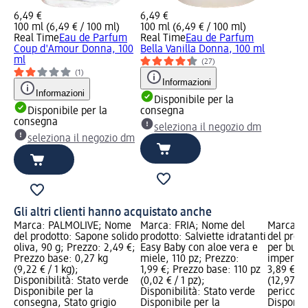
6,49 €
6,49 €
100 ml (6,49 € / 100 ml)
100 ml (6,49 € / 100 ml)
Real Time
Eau de Parfum
Real Time
Eau de Parfum
Coup d'Amour Donna, 100
Bella Vanilla Donna, 100 ml
ml
(27)
(1)
Informazioni
Informazioni
Disponibile per la
Disponibile per la
consegna
consegna
seleziona il negozio dm
seleziona il negozio dm
Gli altri clienti hanno acquistato anche
Marca: PALMOLIVE; Nome
Marca: FRIA; Nome del
Marca: C
del prodotto: Sapone solido
prodotto: Salviette idratanti
del prod
oliva, 90 g; Prezzo: 2,49 €;
Easy Baby con aloe vera e
per bucat
Prezzo base: 0,27 kg
miele, 110 pz; Prezzo:
imperial
(9,22 € / 1 kg);
1,99 €; Prezzo base: 110 pz
3,89 €; P
Disponibilità: Stato verde
(0,02 € / 1 pz);
(12,97 € /
Disponibile per la
Disponibilità: Stato verde
pericolo:
consegna, Stato grigio
Disponibile per la
Disponibi