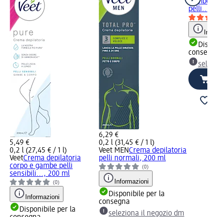
gambe e 
pelli...,
Info
Dispon
consegn
selez
6,29 €
5,49 €
0,2 l (31,45 € / 1 l)
0,2 l (27,45 € / 1 l)
Veet MEN
Crema depilatoria
Veet
Crema depilatoria
pelli normali, 200 ml
corpo e gambe pelli
(0)
sensibili..., 200 ml
Informazioni
(0)
Disponibile per la
Informazioni
consegna
Disponibile per la
seleziona il negozio dm