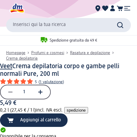
Inserisci qui la tua ricerca
Spedizione gratuita da 49 €
Homepage
Profumi e cosmesi
Rasatura e depilazione
Crema depilatoria
Veet
Crema depilatoria corpo e gambe pelli
normali Pure, 200 ml
5
(
1 valutazione
)
5,49 €
0,2 l (27,45 € / 1 l)
incl. IVA escl.
spedizione
Aggiungi al carrello
Disponibile per la consegna