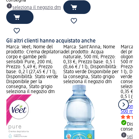
consegna
seleziona il negozio dm
Gli altri clienti hanno acquistato anche
Marca: Veet; Nome del
Marca: Sant'Anna; Nome
Marca: V
prodotto: Crema depilatoria
del prodotto: Acqua
del prod
corpo e gambe pelli
naturale, 500 ml; Prezzo:
oligomin
sensibili Pure, 200 ml;
0,33 €; Prezzo base: 0,5 l
500 ml; 
Prezzo: 5,49 €; Prezzo
(0,66 € / 1 l); Disponibilità:
Prezzo ba
base: 0,2 l (27,45 € / 1 l);
Stato verde Disponibile per
1 l); Disp
Disponibilità: Stato verde
la consegna, Stato grigio
verde Dis
Disponibile per la
seleziona il negozio dm
consegna
consegna, Stato grigio
selezion
seleziona il negozio dm
0,35 €
0,5 l (0,7
VitaSnel
oligomin
500 ml
Dispon
consegn
selez