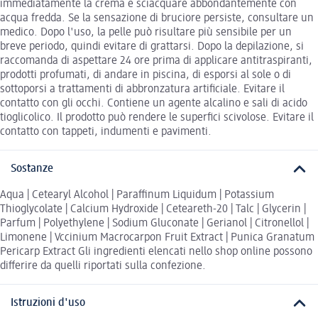
immediatamente la crema e sciacquare abbondantemente con
acqua fredda. Se la sensazione di bruciore persiste, consultare un
medico. Dopo l'uso, la pelle può risultare più sensibile per un
breve periodo, quindi evitare di grattarsi. Dopo la depilazione, si
raccomanda di aspettare 24 ore prima di applicare antitraspiranti,
prodotti profumati, di andare in piscina, di esporsi al sole o di
sottoporsi a trattamenti di abbronzatura artificiale. Evitare il
contatto con gli occhi. Contiene un agente alcalino e sali di acido
tioglicolico. Il prodotto può rendere le superfici scivolose. Evitare il
contatto con tappeti, indumenti e pavimenti.
Sostanze
Aqua | Cetearyl Alcohol | Paraffinum Liquidum | Potassium
Thioglycolate | Calcium Hydroxide | Ceteareth-20 | Talc | Glycerin |
Parfum | Polyethylene | Sodium Gluconate | Gerianol | Citronellol |
Limonene | Vccinium Macrocarpon Fruit Extract | Punica Granatum
Pericarp Extract Gli ingredienti elencati nello shop online possono
differire da quelli riportati sulla confezione.
Istruzioni d'uso