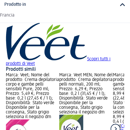
Prodotto in
Francia
Scopri tutti i
prodotti di Veet
Prodotti simili
Marca: Veet; Nome del
Marca: Veet MEN; Nome del
Marca: V
prodotto: Crema depilatoria
prodotto: Crema depilatoria
prodotto
corpo e gambe pelli
pelli normali, 200 ml;
gambe e 
sensibili Pure, 200 ml;
Prezzo: 6,29 €; Prezzo
sensibili
Prezzo: 5,49 €; Prezzo
base: 0,2 l (31,45 € / 1 l);
8,99 €; P
base: 0,2 l (27,45 € / 1 l);
Disponibilità: Stato verde
(22,48 € /
Disponibilità: Stato verde
Disponibile per la
Stato ve
Disponibile per la
consegna, Stato grigio
la conse
consegna, Stato grigio
seleziona il negozio dm
selezion
seleziona il negozio dm
8,99 €
0,4 l (22,
Veet
Crem