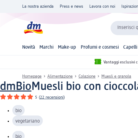
La nostra azienda
Press e news
Lavora con noi
Ispirazio
Inserisci 
Novità
Marchi
Make-up
Profumi e cosmesi
Capelli
Vantaggi esclusivi 
Homepage
Alimentazione
Colazione
Muesli e granola
dmBio
Muesli bio con cioccol
5
(
22 recensioni
)
bio
vegetariano
bio