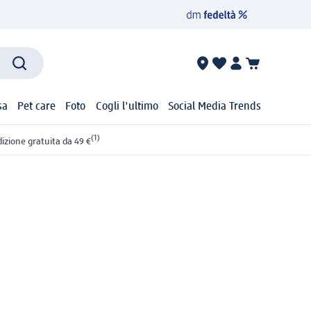
sa
Pet care
Foto
Cogli l'ultimo
Social Media Trends
(1)
izione gratuita da 49 €