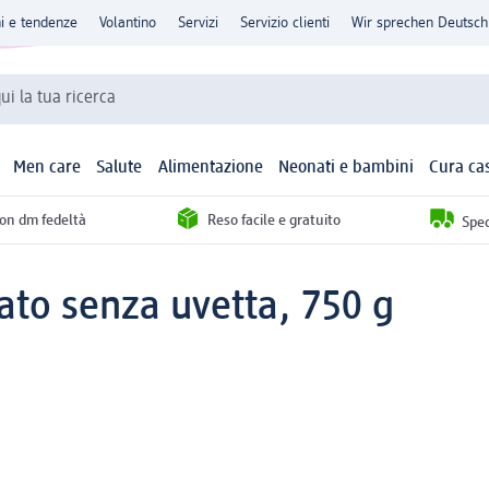
ni e tendenze
Volantino
Servizi
Servizio clienti
Wir sprechen Deutsch
qui la tua ricerca
Men care
Salute
Alimentazione
Neonati e bambini
Cura ca
con dm fedeltà
Reso facile e gratuito
Sped
ato senza uvetta, 750 g