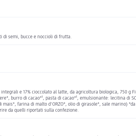
di semi, bucce e noccioli di frutta.
integrali e 17% cioccolato al latte, da agricoltura biologica, 750 g 
ere*, burro di cacao*¹, pasta di cacao*¹, emulsionante: lecitina di S
 mais*, farina di malto d'ORZO*, olio di girasole*, sale marino) *da 
rire da quelli riportati sulla confezione.