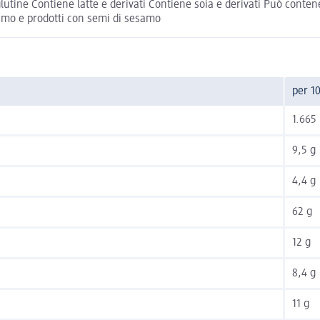
lutine Contiene latte e derivati Contiene soia e derivati Può conten
samo e prodotti con semi di sesamo
per 1
1.665 
9,5 g
4,4 g
62 g
12 g
8,4 g
11 g