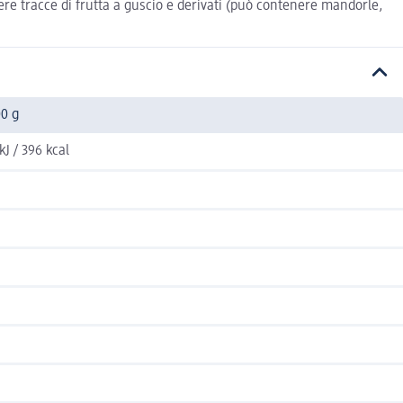
ere tracce di frutta a guscio e derivati (può contenere mandorle,
00 g
kJ / 396 kcal