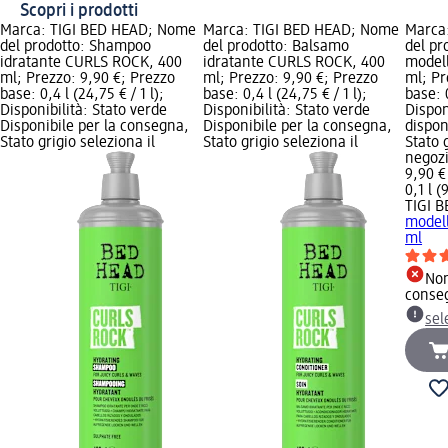
Scopri i prodotti
Marca: TIGI BED HEAD; Nome
Marca: TIGI BED HEAD; Nome
Marca
del prodotto: Shampoo
del prodotto: Balsamo
del pr
idratante CURLS ROCK, 400
idratante CURLS ROCK, 400
model
ml; Prezzo: 9,90 €; Prezzo
ml; Prezzo: 9,90 €; Prezzo
ml; Pr
base: 0,4 l (24,75 € / 1 l);
base: 0,4 l (24,75 € / 1 l);
base: 0
Disponibilità: Stato verde
Disponibilità: Stato verde
Dispon
Disponibile per la consegna,
Disponibile per la consegna,
dispon
Stato grigio seleziona il
Stato grigio seleziona il
Stato 
negoz
9,90 €
0,1 l (
TIGI 
model
ml
Non
conse
sel