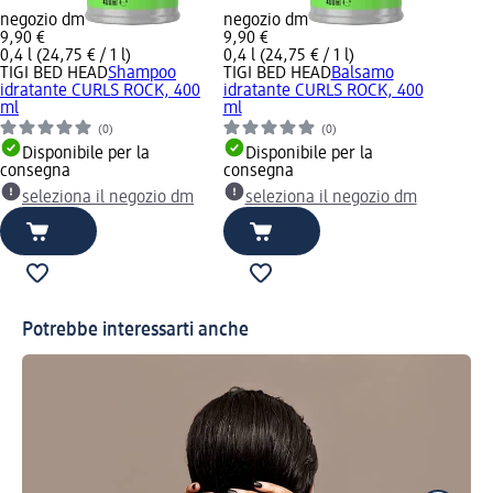
negozio dm
negozio dm
9,90 €
9,90 €
0,4 l (24,75 € / 1 l)
0,4 l (24,75 € / 1 l)
TIGI BED HEAD
Shampoo
TIGI BED HEAD
Balsamo
idratante CURLS ROCK, 400
idratante CURLS ROCK, 400
ml
ml
(0)
(0)
Disponibile per la
Disponibile per la
consegna
consegna
seleziona il negozio dm
seleziona il negozio dm
Potrebbe interessarti anche