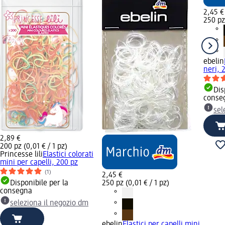
2,45 €
250 pz 
ebelin
neri, 
Dis
conse
sel
2,89 €
200 pz (0,01 € / 1 pz)
Princesse lili
Elastici colorati
mini per capelli, 200 pz
(1)
2,45 €
Disponibile per la
250 pz (0,01 € / 1 pz)
consegna
seleziona il negozio dm
ebelin
Elastici per capelli mini