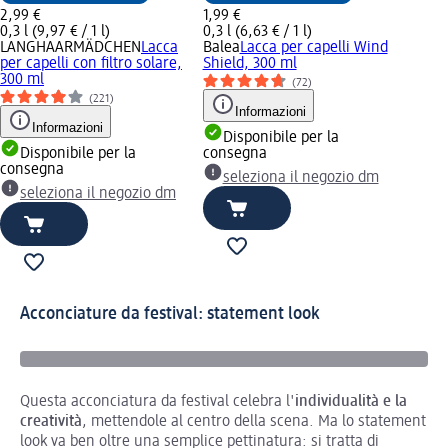
2,99 €
1,99 €
0,3 l (9,97 € / 1 l)
0,3 l (6,63 € / 1 l)
LANGHAARMÄDCHEN
Lacca
Balea
Lacca per capelli Wind
per capelli con filtro solare,
Shield, 300 ml
300 ml
(72)
(221)
Informazioni
Informazioni
Disponibile per la
Disponibile per la
consegna
consegna
seleziona il negozio dm
seleziona il negozio dm
Acconciature da festival: statement look
Questa acconciatura da festival celebra l'
individualità e la
creatività
, mettendole al centro della scena. Ma lo statement
look va ben oltre una semplice pettinatura: si tratta di