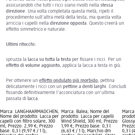
assicurandoti che tutti i ricci siano rivolti nella
stessa
direzione
. Una volta completata questa metà, ripeti il
procedimento sull'altra metà della testa, ma questa volta
arriccia i capelli nella
direzione opposta
. Questo creerà un
effetto simmetrico e naturale.
Ultimi ritocchi:
spruzza la
lacca su tutta la testa
per fissare i ricci. Per un
effetto di volume aggiunto
, applica la lacca a testa in giù.
Per ottenere un
effetto ondulato più morbido
, pettina
delicatamente i ricci con un
pettine a denti larghi
. Concludi
fissando definitivamente l'acconciatura con un'ultima
passata di
lacca
.
Marca: LANGHAARMÄDCHEN;
Marca: Balea; Nome del
Marca
Nome del prodotto: Lacca per
prodotto: Lacca per capelli
prodot
capelli con filtro solare, 300
Wind Shield, 300 ml; Prezzo:
Glossy
ml; Prezzo: 2,99 €; Prezzo
1,99 €; Prezzo base: 0,3 l
Prezzo
base: 0,3 l (9,97 € / 1 l);
(6,63 € / 1 l); Marchio dm
0,3 l 