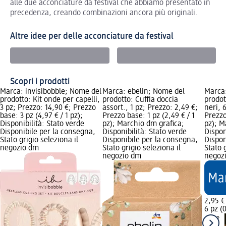
alle due acconciature da festival che abbiamo presentato in
precedenza, creando combinazioni ancora più originali.
Altre idee per delle acconciature da festival
Scopri i prodotti
Marca: invisibobble; Nome del
Marca: ebelin; Nome del
Marca:
prodotto: Kit onde per capelli,
prodotto: Cuffia doccia
prodot
3 pz; Prezzo: 14,90 €; Prezzo
assort., 1 pz; Prezzo: 2,49 €;
neri, 
base: 3 pz (4,97 € / 1 pz);
Prezzo base: 1 pz (2,49 € / 1
Prezzo
Disponibilità: Stato verde
pz); Marchio dm grafica;
pz); M
Disponibile per la consegna,
Disponibilità: Stato verde
Dispon
Stato grigio seleziona il
Disponibile per la consegna,
Dispon
negozio dm
Stato grigio seleziona il
Stato 
negozio dm
negoz
2,95 €
6 pz (0