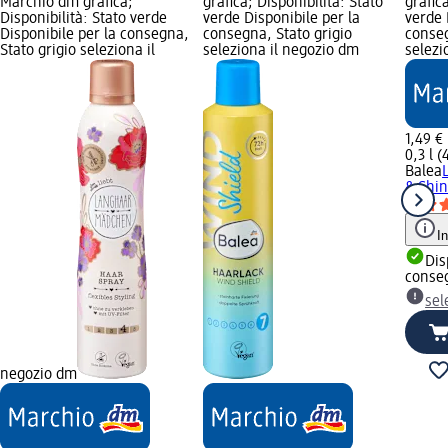
Marchio dm grafica;
grafica; Disponibilità: Stato
grafic
Disponibilità: Stato verde
verde Disponibile per la
verde 
Disponibile per la consegna,
consegna, Stato grigio
conseg
Stato grigio seleziona il
seleziona il negozio dm
selezi
1,49 €
0,3 l (
Balea
& Shin
I
Dis
conse
sel
negozio dm