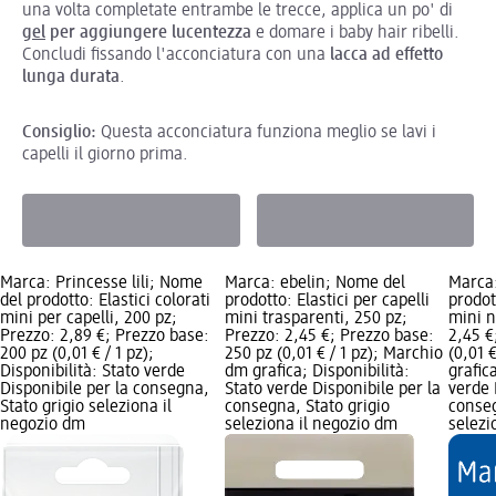
una volta completate entrambe le trecce, applica un po' di
gel
per aggiungere lucentezza
e domare i baby hair ribelli.
Concludi fissando l'acconciatura con una
lacca ad effetto
lunga durata
.
Consiglio:
Questa acconciatura funziona meglio se lavi i
capelli il giorno prima.
Marca: Princesse lili; Nome
Marca: ebelin; Nome del
Marca:
del prodotto: Elastici colorati
prodotto: Elastici per capelli
prodot
mini per capelli, 200 pz;
mini trasparenti, 250 pz;
mini n
Prezzo: 2,89 €; Prezzo base:
Prezzo: 2,45 €; Prezzo base:
2,45 €
200 pz (0,01 € / 1 pz);
250 pz (0,01 € / 1 pz); Marchio
(0,01 
Disponibilità: Stato verde
dm grafica; Disponibilità:
grafic
Disponibile per la consegna,
Stato verde Disponibile per la
verde 
Stato grigio seleziona il
consegna, Stato grigio
conseg
negozio dm
seleziona il negozio dm
selezi