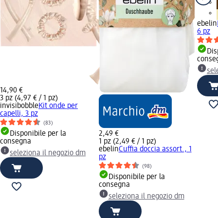
ebelin
6 pz
Dis
conse
sel
14,90 €
3 pz (4,97 € / 1 pz)
invisibobble
Kit onde per
capelli, 3 pz
(83)
Disponibile per la
2,49 €
consegna
1 pz (2,49 € / 1 pz)
ebelin
Cuffia doccia assort., 1
seleziona il negozio dm
pz
(98)
Disponibile per la
consegna
seleziona il negozio dm