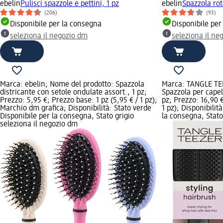
ebelin
Pulisci spazzole e pettini, 1 pz
ebelin
Spazzola rot
(206)
(93)
Disponibile per la consegna
Disponibile per
seleziona il negozio dm
seleziona il ne
Marca: ebelin; Nome del prodotto: Spazzola
Marca: TANGLE TE
districante con setole ondulate assort., 1 pz;
Spazzola per capell
Prezzo: 5,95 €; Prezzo base: 1 pz (5,95 € / 1 pz);
pz; Prezzo: 16,90 €
Marchio dm grafica; Disponibilità: Stato verde
1 pz); Disponibilit
Disponibile per la consegna, Stato grigio
la consegna, Stato
seleziona il negozio dm