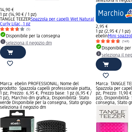
seleziona il negoz
14,90 €
1 pz (14,90 € / 1 pz)
TANGLE TEEZER
Spazzola per capelli Wet Natural
Curly Lilac, 1 pz
2,95 €
(5)
1 pz (2,95 € / 1 pz)
Disponibile per la consegna
ebelin
Mini spazzol
(149)
seleziona il negozio dm
Disponibile per
seleziona il ne
Marca: ebelin PROFESSIONAL; Nome del
Marca: TANGLE TE
prodotto: Spazzola capelli professionale piatta,
Spazzola per capel
1 pz; Prezzo: 6,95 €; Prezzo base: 1 pz (6,95 € /
pz; Prezzo: 11,90 €
1 pz); Marchio dm grafica; Disponibilità: Stato
pz); Disponibilità:
verde Disponibile per la consegna, Stato grigio
consegna, Stato gr
seleziona il negozio dm