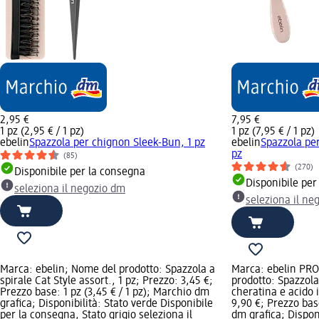
2,95 €
7,95 €
1 pz (2,95 € / 1 pz)
1 pz (7,95 € / 1 pz)
ebelin
Spazzola per chignon Sleek-Bun, 1 pz
ebelin
Spazzola per
pz
(85)
(270)
Disponibile per la consegna
Disponibile per
seleziona il negozio dm
seleziona il ne
Marca: ebelin; Nome del prodotto: Spazzola a
Marca: ebelin PR
spirale Cat Style assort., 1 pz; Prezzo: 3,45 €;
prodotto: Spazzola
Prezzo base: 1 pz (3,45 € / 1 pz); Marchio dm
cheratina e acido 
grafica; Disponibilità: Stato verde Disponibile
9,90 €; Prezzo base
per la consegna, Stato grigio seleziona il
dm grafica; Disponi