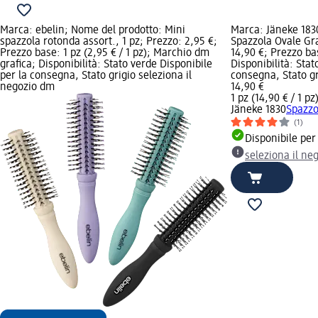
Marca: ebelin; Nome del prodotto: Mini
Marca: Jäneke 183
spazzola rotonda assort., 1 pz; Prezzo: 2,95 €;
Spazzola Ovale Gr
Prezzo base: 1 pz (2,95 € / 1 pz); Marchio dm
14,90 €; Prezzo bas
grafica; Disponibilità: Stato verde Disponibile
Disponibilità: Stat
per la consegna, Stato grigio seleziona il
consegna, Stato gr
negozio dm
14,90 €
1 pz (14,90 € / 1 pz
Jäneke 1830
Spazzo
(1)
Disponibile per
seleziona il ne