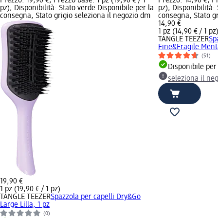
Prezzo: 19,90 €; Prezzo base: 1 pz (19,90 € / 1
Prezzo: 14,90 €; Pr
pz); Disponibilità: Stato verde Disponibile per la
pz); Disponibilità:
consegna, Stato grigio seleziona il negozio dm
consegna, Stato gr
14,90 €
1 pz (14,90 € / 1 pz
TANGLE TEEZER
Sp
Fine&Fragile Menta
(51)
Disponibile per
seleziona il ne
19,90 €
1 pz (19,90 € / 1 pz)
TANGLE TEEZER
Spazzola per capelli Dry&Go
Large Lilla, 1 pz
(0)