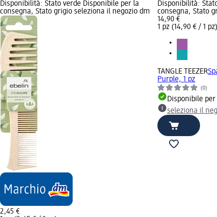
Disponibilità: Stato verde Disponibile per la
Disponibilità: Stat
consegna, Stato grigio seleziona il negozio dm
consegna, Stato gr
14,90 €
1 pz (14,90 € / 1 pz
TANGLE TEEZER
Sp
Purple, 1 pz
(0)
Disponibile per
seleziona il ne
2,45 €