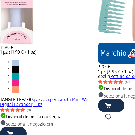
11,90 €
1 pz (11,90 € / 1 pz)
2,95 €
1 pz (2,95 € / 1 pz)
ebelin
Pettine da d
(60)
Disponibile per
seleziona il ne
TANGLE TEEZER
Spazzola per capelli Mini Wet
Digital Lavander, 1 pz
(9)
Disponibile per la consegna
seleziona il negozio dm