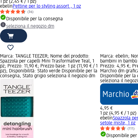
1 pz (2,45 € / 1 pz)
ebelin
Pettine per lo styling assort., 1 pz
(36)
Disponibile per la consegna
seleziona il negozio dm
Marca: TANGLE TEEZER; Nome del prodotto:
Marca: ebelin; No
Spazzola per capelli Mini Trasformative Teal, 1
bambini in bambù c
pz; Prezzo: 11,90 €; Prezzo base: 1 pz (11,90 € / 1
Prezzo: 4,95 €; Pre
pz); Disponibilità: Stato verde Disponibile per la
Marchio dm grafica
consegna, Stato grigio seleziona il negozio dm
Disponibile per la
seleziona il negoz
4,95 €
1 pz (4,95 € / 1 pz)
ebelin
Spazzola pe
setole miste, 1 pz
(111)
Disponibile per