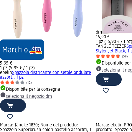
dm
16,90 €
1 pz (16,90 € / 1 pz
TANGLE TEEZER
Sp
Styler Jet Black, 1 
(59)
5,95 €
Disponibile per
1 pz (5,95 € / 1 pz)
seleziona il ne
ebelin
Spazzola districante con setole ondulate
assort., 1 pz
(12)
Disponibile per la consegna
seleziona il negozio dm
Marca: Jäneke 1830; Nome del prodotto:
Marca: ebelin PR
Spazzola Superbrush colori pastello assortiti, 1
prodotto: Spazzola 