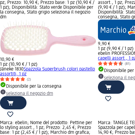
pz; Prezzo: 10,90 €; Prezzo base: 1 pz (10,90 € /
assort., 1 pz; Prez
1 pz); Disponibilità: Stato verde Disponibile per
(9,90 € / 1 pz); Ma
la consegna, Stato grigio seleziona il negozio
Disponibilità: Stat
dm
consegna, Stato gr
9,90 €
1 pz (9,90 € / 1 pz)
ebelin PROFESSIO
capelli assort., 1 p
10,90 €
1 pz (10,90 € / 1 pz)
(81)
Jäneke 1830
Spazzola Superbrush colori pastello
Disponibile per
assortiti, 1 pz
seleziona il ne
(2)
Disponibile per la consegna
seleziona il negozio dm
Marca: ebelin; Nome del prodotto: Pettine per
Marca: TANGLE TE
lo styling assort., 1 pz; Prezzo: 2,45 €; Prezzo
Spazzola per capel
base: 1 pz (2,45 € / 1 pz); Marchio dm grafica;
14,90 €; Prezzo bas