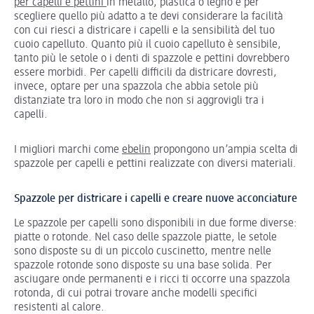
per capelli e pettini
in metallo, plastica o legno e per
scegliere quello più adatto a te devi considerare la facilità
con cui riesci a districare i capelli e la sensibilità del tuo
cuoio capelluto. Quanto più il cuoio capelluto è sensibile,
tanto più le setole o i denti di spazzole e pettini dovrebbero
essere morbidi. Per capelli difficili da districare dovresti,
invece, optare per una spazzola che abbia setole più
distanziate tra loro in modo che non si aggrovigli tra i
capelli.
I migliori marchi come
ebelin
propongono un’ampia scelta di
spazzole per capelli e pettini realizzate con diversi materiali.
Spazzole per districare i capelli e creare nuove acconciature
Le spazzole per capelli sono disponibili in due forme diverse:
piatte o rotonde. Nel caso delle spazzole piatte, le setole
sono disposte su di un piccolo cuscinetto, mentre nelle
spazzole rotonde sono disposte su una base solida. Per
asciugare onde permanenti e i ricci ti occorre una spazzola
rotonda, di cui potrai trovare anche modelli specifici
resistenti al calore.