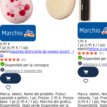
1,95 €
6,95 €
1 pz (1,95 € / 1 pz)
1 pz (6,95 € / 1 pz)
ebelin
Pettine a co
ebelin
Spazzola districante da viaggio assort., 1
(97)
pz
Disponibile per
(83)
seleziona il ne
Disponibile per la consegna
seleziona il negozio dm
Marca: ebelin; Nome del prodotto: Pulisci
Marca: ebelin; No
spazzole e pettini, 1 pz; Prezzo: 2,95 €; Prezzo
rotonda, 1 pz; Pre
base: 1 pz (2,95 € / 1 pz); Marchio dm grafica;
(3,95 € / 1 pz); Ma
Disponibilità: Stato verde Disponibile per la
Disponibilità: Stat