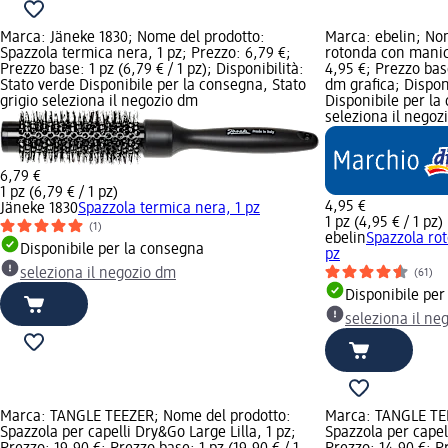
Marca: Jäneke 1830; Nome del prodotto:
Marca: ebelin; No
Spazzola termica nera, 1 pz; Prezzo: 6,79 €;
rotonda con manic
Prezzo base: 1 pz (6,79 € / 1 pz); Disponibilità:
4,95 €; Prezzo base
Stato verde Disponibile per la consegna, Stato
dm grafica; Disponi
grigio seleziona il negozio dm
Disponibile per la
seleziona il negoz
6,79 €
1 pz (6,79 € / 1 pz)
4,95 €
Jäneke 1830
Spazzola termica nera, 1 pz
1 pz (4,95 € / 1 pz)
(1)
ebelin
Spazzola ro
Disponibile per la consegna
pz
seleziona il negozio dm
(61)
Disponibile per
seleziona il ne
Marca: TANGLE TEEZER; Nome del prodotto:
Marca: TANGLE TE
Spazzola per capelli Dry&Go Large Lilla, 1 pz;
Spazzola per capel