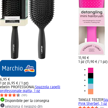
11,90 €
1 pz (11,90 € / 1 pz)
6,95 €
1 pz (6,95 € / 1 pz)
ebelin PROFESSIONAL
Spazzola capelli
professionale piatta, 1 pz
(101)
TANGLE TEEZER
Sp
Disponibile per la consegna
Pink Sherbet, 1 pz
seleziona il negozio dm