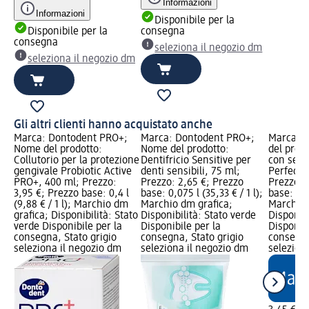
Informazioni
Informazioni
Disponibile per la
Disponibile per la
consegna
consegna
seleziona il negozio dm
seleziona il negozio dm
Gli altri clienti hanno acquistato anche
Marca: Dontodent PRO+;
Marca: Dontodent PRO+;
Marca: 
Nome del prodotto:
Nome del prodotto:
del prod
Collutorio per la protezione
Dentifricio Sensitive per
con seto
gengivale Probiotic Active
denti sensibili, 75 ml;
Perfect 
PRO+, 400 ml; Prezzo:
Prezzo: 2,65 €; Prezzo
Prezzo: 
3,95 €; Prezzo base: 0,4 l
base: 0,075 l (35,33 € / 1 l);
base: 3 pz
(9,88 € / 1 l); Marchio dm
Marchio dm grafica;
Marchio 
grafica; Disponibilità: Stato
Disponibilità: Stato verde
Disponibi
verde Disponibile per la
Disponibile per la
Disponibi
consegna, Stato grigio
consegna, Stato grigio
consegna
seleziona il negozio dm
seleziona il negozio dm
selezion