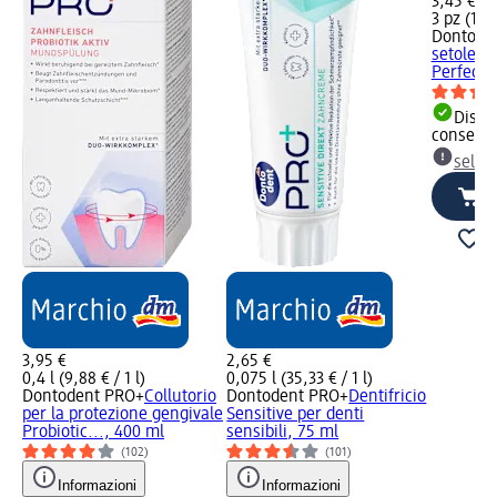
3,45 €
3 pz (1,15
Dontode
setole u
Perfect..
Dispon
consegn
selez
3,95 €
2,65 €
0,4 l (9,88 € / 1 l)
0,075 l (35,33 € / 1 l)
Dontodent PRO+
Collutorio
Dontodent PRO+
Dentifricio
per la protezione gengivale
Sensitive per denti
Probiotic..., 400 ml
sensibili, 75 ml
(102)
(101)
Informazioni
Informazioni