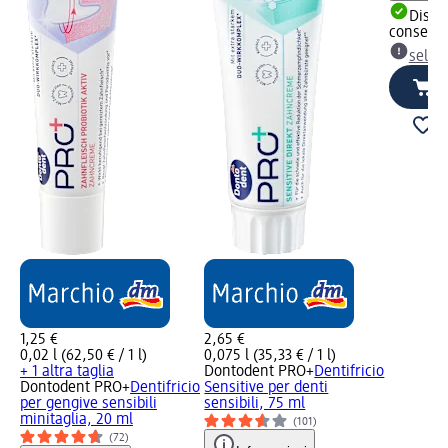
Dispon
consegn
selez
1,25 €
2,65 €
0,02 l (62,50 € / 1 l)
0,075 l (35,33 € / 1 l)
+ 1 altra taglia
Dontodent PRO+
Dentifricio
Dontodent PRO+
Dentifricio
Sensitive per denti
per gengive sensibili
sensibili, 75 ml
minitaglia, 20 ml
(101)
(72)