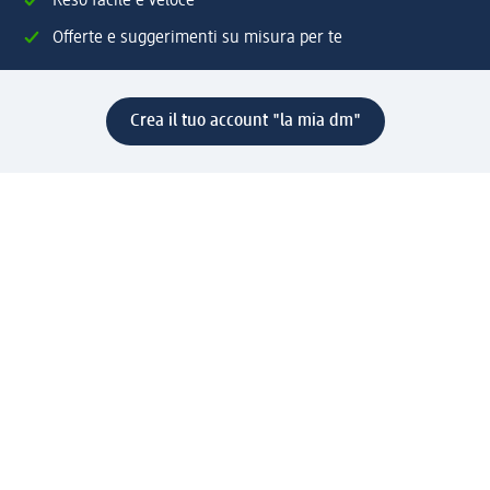
Reso facile e veloce
Offerte e suggerimenti su misura per te
Crea il tuo account "la mia dm"
Aiuto e contatti
Servizi
Servizio clienti
Spedizione e consegna
Reso e rimborso
L'azienda
La nostra azienda
Corporate Responsibility
Lavora con noi
Press e news
Espansione
Un mondo di prodotti
Il mondo dm