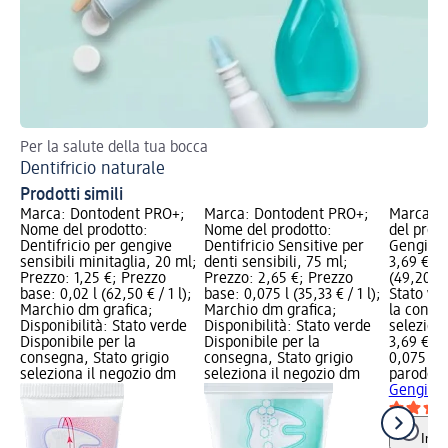
Per la salute della tua bocca
Sce
Dentifricio naturale
Sp
Prodotti simili
Marca: Dontodent PRO+;
Marca: Dontodent PRO+;
Marca: 
Nome del prodotto:
Nome del prodotto:
del prodo
Dentifricio per gengive
Dentifricio Sensitive per
Gengive+
sensibili minitaglia, 20 ml;
denti sensibili, 75 ml;
3,69 €; P
Prezzo: 1,25 €; Prezzo
Prezzo: 2,65 €; Prezzo
(49,20 € /
base: 0,02 l (62,50 € / 1 l);
base: 0,075 l (35,33 € / 1 l);
Stato ve
Marchio dm grafica;
Marchio dm grafica;
la conse
Disponibilità: Stato verde
Disponibilità: Stato verde
selezion
Disponibile per la
Disponibile per la
3,69 €
consegna, Stato grigio
consegna, Stato grigio
0,075 l (4
seleziona il negozio dm
seleziona il negozio dm
parodon
Gengive+
Info