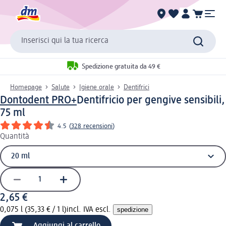
Inserisci qui la tua ricerca
Spedizione gratuita da 49 €
Homepage
Salute
Igiene orale
Dentifrici
Dontodent PRO+
Dentifricio per gengive sensibili,
75 ml
4.5
(
328 recensioni
)
Quantità
2,65 €
0,075 l (35,33 € / 1 l)
incl. IVA escl.
spedizione
Aggiungi al carrello