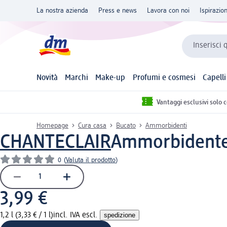
La nostra azienda
Press e news
Lavora con noi
Ispirazio
Inserisci 
Novità
Marchi
Make-up
Profumi e cosmesi
Capelli
Vantaggi esclusivi solo 
Homepage
Cura casa
Bucato
Ammorbidenti
CHANTECLAIR
Ammorbidente c
0
(
Valuta il prodotto
)
3,99 €
1,2 l (3,33 € / 1 l)
incl. IVA escl.
spedizione