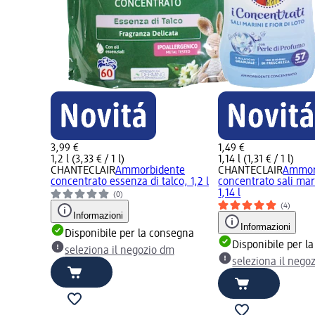
3,99 €
1,49 €
1,2 l (3,33 € / 1 l)
1,14 l (1,31 € / 1 l)
CHANTECLAIR
Ammorbidente
CHANTECLAIR
Ammor
concentrato essenza di talco, 1,2 l
concentrato sali marin
1,14 l
(0)
(4)
Informazioni
Informazioni
Disponibile per la consegna
Disponibile per l
seleziona il negozio dm
seleziona il nego