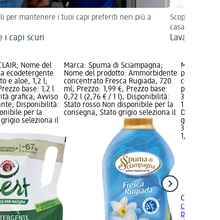
li per mantenere i tuoi capi preferiti neri più a
Scopri trucchi e
casa
 i capi scuri
Lavare le ten
LAIR; Nome del
Marca: Spuma di Sciampagna;
Marca: Cocc
ica ecodetergente
Nome del prodotto: Ammorbidente
prodotto: 
to e aloe, 1,2 l;
concentrato Fresca Rugiada, 720
concentrato
Prezzo base: 1,2 l
ml; Prezzo: 1,99 €; Prezzo base:
primavera X
vità grafica; Avviso
0,72 l (2,76 € / 1 l); Disponibilità:
3,99 €; Prez
tante; Disponibilità:
Stato rosso Non disponibile per la
1 l); Disponi
onibile per la
consegna, Stato grigio seleziona il
Disponibile
grigio seleziona il
grigio selez
3,99 €
1,827 l (2,18 
Coccolino
A
concentrato
primavera..