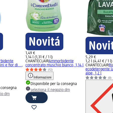
1,49 €
1,14 l (1,31 € / 1 l)
5,29 €
bidente
CHANTECLAIR
Ammorbidente
1,2 l (4,41 € / 1 l)
i e fior di...,
concentrato muschio bianco, 1,14 l
CHANTECLAIR
Ri
ecodetergente la
(12)
aloe, 1,2 l
Informazioni
(0)
Disponibile per la consegna
a consegna
seleziona il negozio dm
zio dm