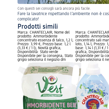
Con questi sei consigli sarà ancora più facile.
Fare la lavatrice rispettando l’ambiente non è cos
complicato!
Prodotti simili
Marca: CHANTECLAIR; Nome del
Marca: CHANTECLAIR
prodotto: Ammorbidente
prodotto: Ammorbid
concentrato essenza di talco, 1,2 l;
concentrato sali mari
Prezzo: 3,99 €; Prezzo base: 1,2 l
loto, 1,14 l; Prezzo: 
(3,33 € / 1 l); Novità grafica;
base: 1,14 l (1,31 € / 1
Disponibilità: Stato verde
grafica; Disponibilit
Disponibile per la consegna, Stato
Disponibile per la c
grigio seleziona il negozio dm
grigio seleziona il 