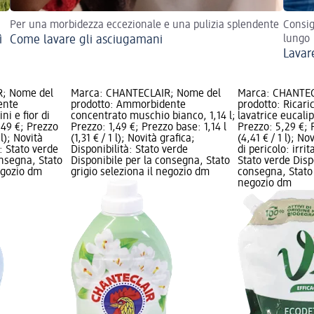
Per una morbidezza eccezionale e una pulizia splendente
Consig
ì
Come lavare gli asciugamani
lungo
Lavare
; Nome del
Marca: CHANTECLAIR; Nome del
Marca: CHANTEC
ente
prodotto: Ammorbidente
prodotto: Ricar
ni e fior di
concentrato muschio bianco, 1,14 l;
lavatrice eucalip
1,49 €; Prezzo
Prezzo: 1,49 €; Prezzo base: 1,14 l
Prezzo: 5,29 €; 
 l); Novità
(1,31 € / 1 l); Novità grafica;
(4,41 € / 1 l); No
à: Stato verde
Disponibilità: Stato verde
di pericolo: irri
onsegna, Stato
Disponibile per la consegna, Stato
Stato verde Disp
negozio dm
grigio seleziona il negozio dm
consegna, Stato 
negozio dm