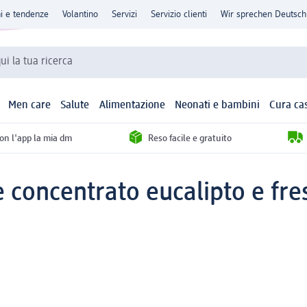
ni e tendenze
Volantino
Servizi
Servizio clienti
Wir sprechen Deutsch
qui la tua ricerca
Men care
Salute
Alimentazione
Neonati e bambini
Cura ca
con l'app la mia dm
Reso facile e gratuito
oncentrato eucalipto e fresi