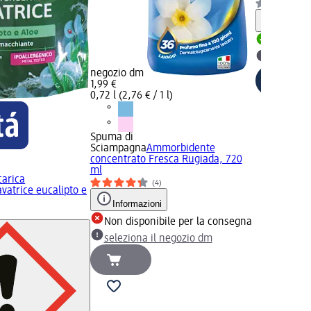
Informaz
Disponib
selezion
negozio dm
1,99 €
0,72 l (2,76 € / 1 l)
Spuma di
Sciampagna
Ammorbidente
concentrato Fresca Rugiada, 720
ml
carica
(4)
vatrice eucalipto e
Informazioni
Non disponibile per la consegna
seleziona il negozio dm