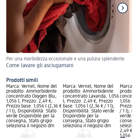
Per una morbidezza eccezionale e una pulizia splendente
Con
Come lavare gli asciugamani
Fa
co
Prodotti simili
Marca: Vernel; Nome del
Marca: Vernel; Nome del
Marca: V
prodotto: Ammorbidente
prodotto: Ammorbidente
prodott
concentrato Oxygen Blu,
concentrato Lavanda, 1,056
concentra
1,056 l; Prezzo: 2,49 €;
l; Prezzo: 2,49 €; Prezzo
1,056 l; 
Prezzo base: 1,056 l (2,36 €
base: 1,056 l (2,36 € / 1 l);
Prezzo ba
/ 1 l); Disponibilità: Stato
Disponibilità: Stato verde
/ 1 l); Di
verde Disponibile per la
Disponibile per la
verde Dis
consegna, Stato grigio
consegna, Stato grigio
consegna
seleziona il negozio dm
seleziona il negozio dm
selezion
2,49 €
1,056 l (2