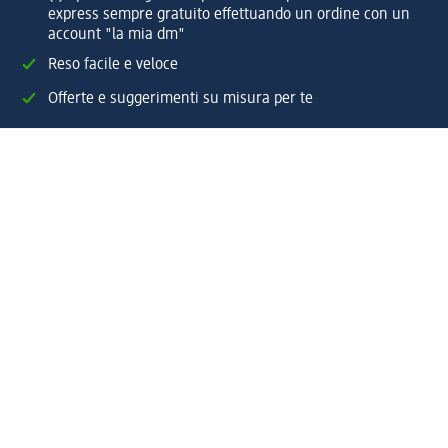
express sempre gratuito effettuando un ordine con un
account "la mia dm"
Reso facile e veloce
Offerte e suggerimenti su misura per te
Crea il tuo account "la mia dm"
Aiuto e contatti
Servizi
Servizio clienti
Spedizione e consegna
Reso e rimborso
L'azienda
La nostra azienda
Corporate Responsibility
Lavora con noi
Press e news
Espansione