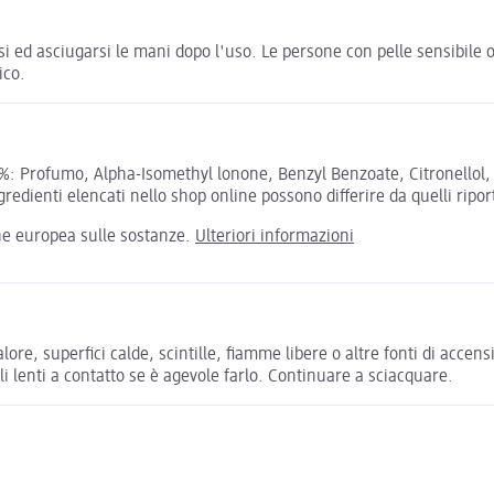
ed asciugarsi le mani dopo l'uso. Le persone con pelle sensibile ol
ico.
%: Profumo, Alpha-Isomethyl lonone, Benzyl Benzoate, Citronellol,
dienti elencati nello shop online possono differire da quelli riport
one europea sulle sostanze.
Ulteriori informazioni
calore, superfici calde, scintille, fiamme libere o altre fonti di 
 lenti a contatto se è agevole farlo. Continuare a sciacquare.