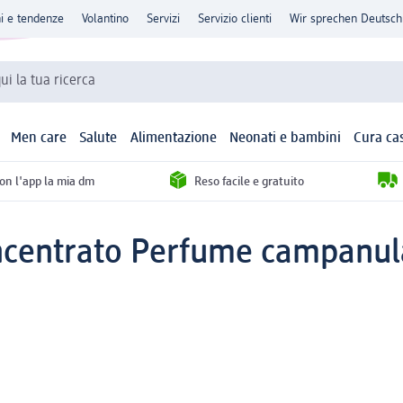
ni e tendenze
Volantino
Servizi
Servizio clienti
Wir sprechen Deutsch
qui la tua ricerca
Men care
Salute
Alimentazione
Neonati e bambini
Cura ca
con l'app la mia dm
Reso facile e gratuito
entrato Perfume campanula 