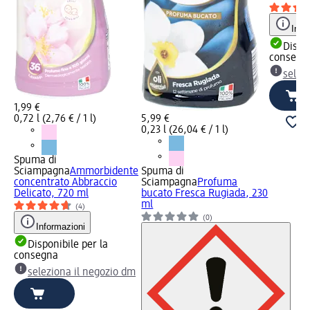
Info
Dispon
consegn
selez
1,99 €
0,72 l (2,76 € / 1 l)
5,99 €
0,23 l (26,04 € / 1 l)
Spuma di
Sciampagna
Ammorbidente
Spuma di
concentrato Abbraccio
Sciampagna
Profuma
Delicato, 720 ml
bucato Fresca Rugiada, 230
ml
(4)
(0)
Informazioni
Disponibile per la
consegna
seleziona il negozio dm