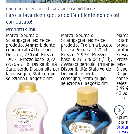
Con questi sei consigli sarà ancora più facile.
Pe
Fare la lavatrice rispettando l’ambiente non è così
Co
complicato!
Prodotti simili
Marca: Spuma di
Marca: Spuma di
Marca: 
Sciampagna; Nome del
Sciampagna; Nome del
Sciampa
prodotto: Ammorbidente
prodotto: Profuma bucato
prodotto:
concentrato Abbraccio
Fresca Rugiada, 230 ml;
profumat
Delicato, 720 ml; Prezzo:
Prezzo: 5,99 €; Prezzo
Fresca R
1,99 €; Prezzo base: 0,72 l
base: 0,23 l (26,04 € / 1 l);
Prezzo: 
(2,76 € / 1 l); Disponibilità:
Avviso di pericolo: irritante;
base: 40 
Stato verde Disponibile per
Disponibilità: Stato verde
Disponibi
la consegna, Stato grigio
Disponibile per la
Disponibi
seleziona il negozio dm
consegna, Stato grigio
consegna
seleziona il negozio dm
selezion
3,99 €
40 pz (0,
Spuma d
Sciampa
profumat
Fresca...