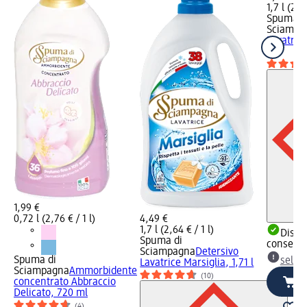
1,7 l (2,6
Spuma d
Sciampa
Lavatric
l
1,99 €
0,72 l (2,76 € / 1 l)
4,49 €
1,7 l (2,64 € / 1 l)
Dispon
Spuma di
consegn
Sciampagna
Detersivo
Spuma di
selez
Lavatrice Marsiglia, 1,71 l
Sciampagna
Ammorbidente
(10)
concentrato Abbraccio
Delicato, 720 ml
(4)