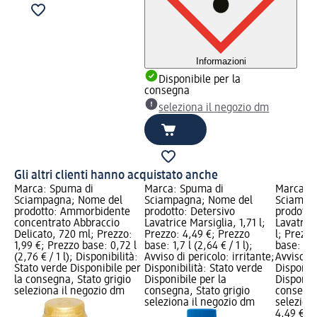
Informazioni
Disponibile per la
consegna
seleziona il negozio dm
Gli altri clienti hanno acquistato anche
Marca: Spuma di
Marca: Spuma di
Marca: 
Sciampagna; Nome del
Sciampagna; Nome del
Sciampa
prodotto: Ammorbidente
prodotto: Detersivo
prodotto
concentrato Abbraccio
Lavatrice Marsiglia, 1,71 l;
Lavatric
Delicato, 720 ml; Prezzo:
Prezzo: 4,49 €; Prezzo
l; Prezzo
1,99 €; Prezzo base: 0,72 l
base: 1,7 l (2,64 € / 1 l);
base: 1,7 
(2,76 € / 1 l); Disponibilità:
Avviso di pericolo: irritante;
Avviso di
Stato verde Disponibile per
Disponibilità: Stato verde
Disponibi
la consegna, Stato grigio
Disponibile per la
Disponibi
seleziona il negozio dm
consegna, Stato grigio
consegna
seleziona il negozio dm
selezion
4,49 €