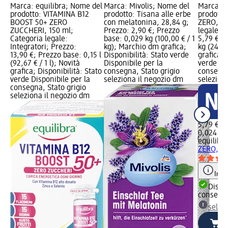
Marca: equilibra; Nome del
Marca: Mivolis; Nome del
Marca: e
prodotto: VITAMINA B12
prodotto: Tisana alle erbe
prodotto
BOOST 50+ ZERO
con melatonina, 28,84 g;
ZERO, 24
ZUCCHERI, 150 ml;
Prezzo: 2,90 €; Prezzo
legale: I
Categoria legale:
base: 0,029 kg (100,00 € / 1
5,79 €; 
Integratori; Prezzo:
kg); Marchio dm grafica;
kg (241,2
13,90 €; Prezzo base: 0,15 l
Disponibilità: Stato verde
grafica; 
(92,67 € / 1 l); Novità
Disponibile per la
verde Dis
grafica; Disponibilità: Stato
consegna, Stato grigio
consegna
verde Disponibile per la
seleziona il negozio dm
selezion
consegna, Stato grigio
seleziona il negozio dm
5,79 €
0,024 kg 
equilibra
ZERO, 24
Info
Dispon
consegn
selez