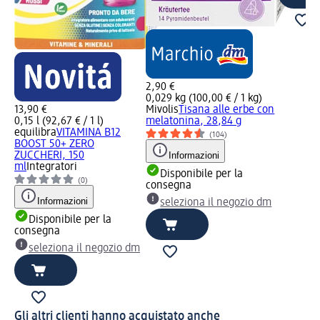
2,90 €
0,029 kg (100,00 € / 1 kg)
13,90 €
Mivolis
Tisana alle erbe con
0,15 l (92,67 € / 1 l)
melatonina, 28,84 g
equilibra
VITAMINA B12
(104)
BOOST 50+ ZERO
ZUCCHERI, 150
Informazioni
ml
Integratori
Disponibile per la
(0)
consegna
Informazioni
seleziona il negozio dm
Disponibile per la
consegna
seleziona il negozio dm
Gli altri clienti hanno acquistato anche