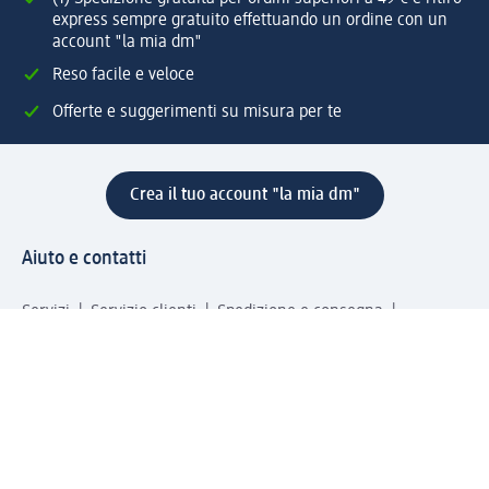
express sempre gratuito effettuando un ordine con un
account "la mia dm"
Reso facile e veloce
Offerte e suggerimenti su misura per te
Crea il tuo account "la mia dm"
Aiuto e contatti
Servizi
Servizio clienti
Spedizione e consegna
Reso e rimborso
L'azienda
La nostra azienda
Corporate Responsibility
Lavora con noi
Press e news
Espansione