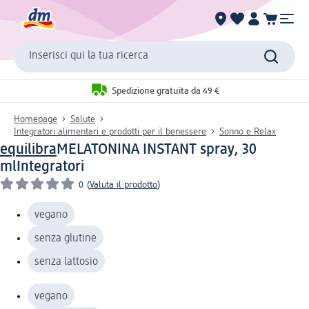
Inserisci qui la tua ricerca
Spedizione gratuita da 49 €
Homepage
Salute
Integratori alimentari e prodotti per il benessere
Sonno e Relax
equilibra
MELATONINA INSTANT spray, 30
ml
Integratori
0
(
Valuta il prodotto
)
vegano
senza glutine
senza lattosio
vegano