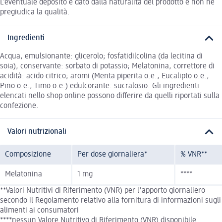
L’eventuale deposito è dato dalla naturalità del prodotto e non ne
pregiudica la qualità.
Ingredienti
Acqua, emulsionante: glicerolo; fosfatidilcolina (da lecitina di
soia), conservante: sorbato di potassio; Melatonina, correttore di
acidità: acido citrico; aromi (Menta piperita o.e., Eucalipto o.e.,
Pino o.e., Timo o.e.) edulcorante: sucralosio. Gli ingredienti
elencati nello shop online possono differire da quelli riportati sulla
confezione.
Valori nutrizionali
Composizione
Per dose giornaliera*
% VNR**
Melatonina
1 mg
****
**Valori Nutritivi di Riferimento (VNR) per l'apporto giornaliero
secondo il Regolamento relativo alla fornitura di informazioni sugli
alimenti ai consumatori
****nessun Valore Nutritivo di Riferimento (VNR) disponibile