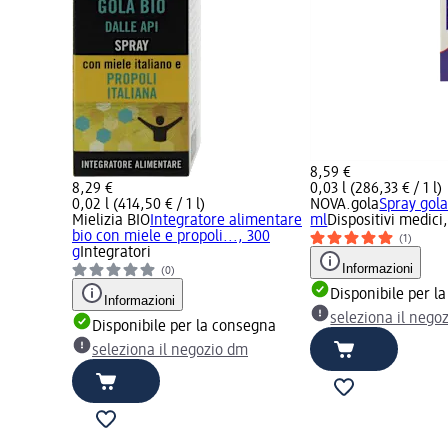
8,59 €
8,29 €
0,03 l (286,33 € / 1 l)
0,02 l (414,50 € / 1 l)
NOVA.gola
Spray gol
Mielizia BIO
Integratore alimentare
ml
Dispositivi medici,
bio con miele e propoli..., 300
(1)
g
Integratori
Informazioni
(0)
Disponibile per l
Informazioni
seleziona il nego
Disponibile per la consegna
seleziona il negozio dm