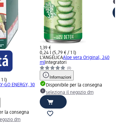
selezion
1,39 €
0,24 l (5,79 € / 1 l)
L'ANGELICA
Aloe vera Original, 240
ml
Integratori
(0)
Informazioni
 1 l)
Y-GO ENERGY, 30
Disponibile per la consegna
seleziona il negozio dm
er la consegna
negozio dm