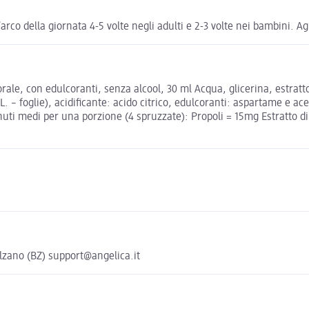
arco della giornata 4-5 volte negli adulti e 2-3 volte nei bambini. Ag
le, con edulcoranti, senza alcool, 30 ml Acqua, glicerina, estratto s
 L. – foglie), acidificante: acido citrico, edulcoranti: aspartame e 
uti medi per una porzione (4 spruzzate): Propoli = 15mg Estratto d
Bolzano (BZ) support@angelica.it