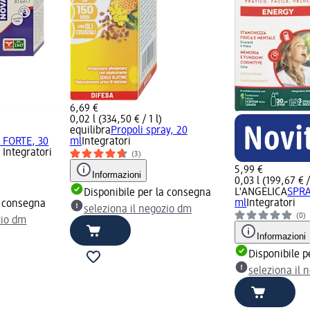
6,69 €
0,02 l (334,50 € / 1 l)
equilibra
Propoli spray, 20
a FORTE, 30
ml
Integratori
 Integratori
(3)
5,99 €
Informazioni
0,03 l (199,67 € /
L'ANGELICA
SPRA
Disponibile per la consegna
ml
Integratori
a consegna
seleziona il negozio dm
(0)
zio dm
Informazioni
Disponibile p
seleziona il 