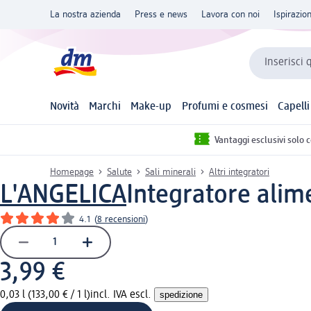
La nostra azienda
Press e news
Lavora con noi
Ispirazio
Inserisci 
Novità
Marchi
Make-up
Profumi e cosmesi
Capelli
Vantaggi esclusivi solo 
Homepage
Salute
Sali minerali
Altri integratori
L'ANGELICA
Integratore alim
4.1
(
8 recensioni
)
3,99 €
0,03 l (133,00 € / 1 l)
incl. IVA escl.
spedizione