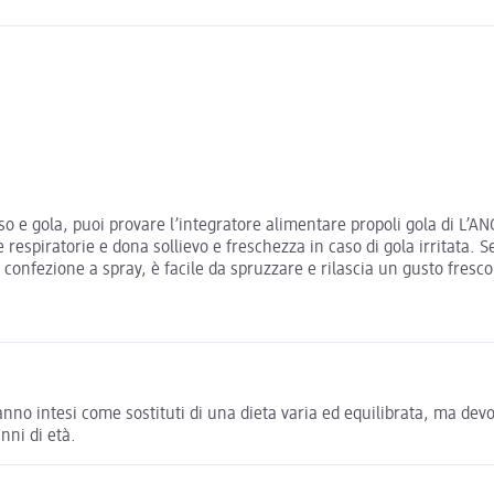
so e gola, puoi provare l’integratore alimentare propoli gola di L
ie respiratorie e dona sollievo e freschezza in caso di gola irritata.
ca confezione a spray, è facile da spruzzare e rilascia un gusto fresc
nno intesi come sostituti di una dieta varia ed equilibrata, ma devon
nni di età.