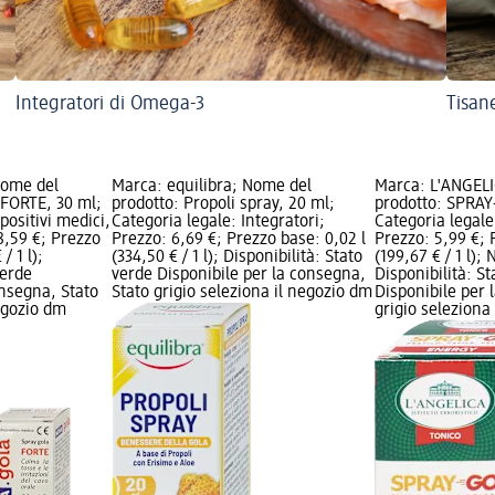
Integratori di Omega-3
Tisan
Nome del
Marca: equilibra; Nome del
Marca: L'ANGEL
 FORTE, 30 ml;
prodotto: Propoli spray, 20 ml;
prodotto: SPRAY
positivi medici,
Categoria legale: Integratori;
Categoria legale
8,59 €; Prezzo
Prezzo: 6,69 €; Prezzo base: 0,02 l
Prezzo: 5,99 €; 
/ 1 l);
(334,50 € / 1 l); Disponibilità: Stato
(199,67 € / 1 l); 
verde
verde Disponibile per la consegna,
Disponibilità: S
onsegna, Stato
Stato grigio seleziona il negozio dm
Disponibile per 
negozio dm
grigio seleziona