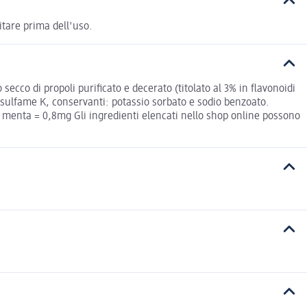
itare prima dell'uso.
ecco di propoli purificato e decerato (titolato al 3% in flavonoidi
acesulfame K, conservanti: potassio sorbato e sodio benzoato.
i menta = 0,8mg Gli ingredienti elencati nello shop online possono