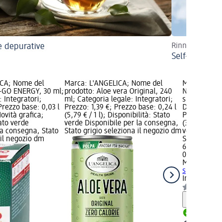
e depurative
Rinnova il tuo 
Self-care: nuo
ICA; Nome del
Marca: L'ANGELICA; Nome del
Marca: Mat
-GO ENERGY, 30 ml;
prodotto: Aloe vera Original, 240
Nome del pr
: Integratori;
ml; Categoria legale: Integratori;
spray, 20 ml
Prezzo base: 0,03 l
Prezzo: 1,39 €; Prezzo base: 0,24 l
Dispositivi 
Novità grafica;
(5,79 € / 1 l); Disponibilità: Stato
Prezzo: 6,59
tato verde
verde Disponibile per la consegna,
(329,50 € / 1
la consegna, Stato
Stato grigio seleziona il negozio dm
verde Dispo
 il negozio dm
Stato grigio
6,59 €
0,02 l (329,5
Matt DIVIS
spray, 20 m
Integratori
Informaz
Disponib