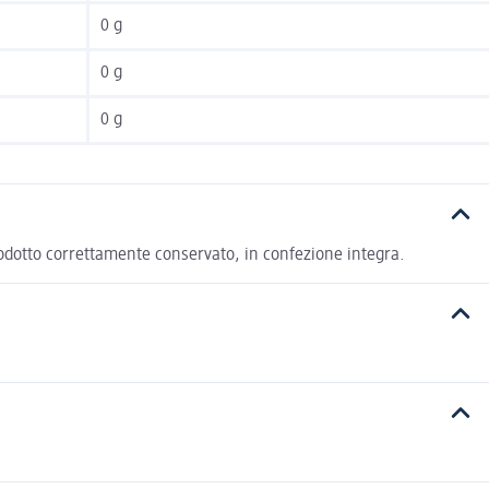
0 g
0 g
0 g
l prodotto correttamente conservato, in confezione integra.