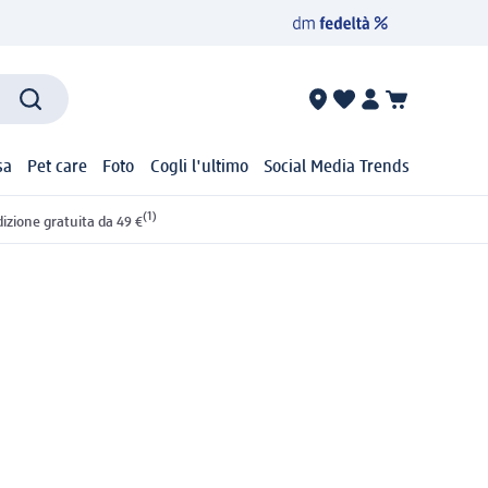
sa
Pet care
Foto
Cogli l'ultimo
Social Media Trends
(1)
izione gratuita da 49 €