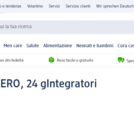
ni e tendenze
Volantino
Servizi
Servizio clienti
Wir sprechen Deutsch
qui la tua ricerca
Men care
Salute
Alimentazione
Neonati e bambini
Cura ca
con dm fedeltà
Reso facile e gratuito
Sped
ZERO, 24 g
Integratori