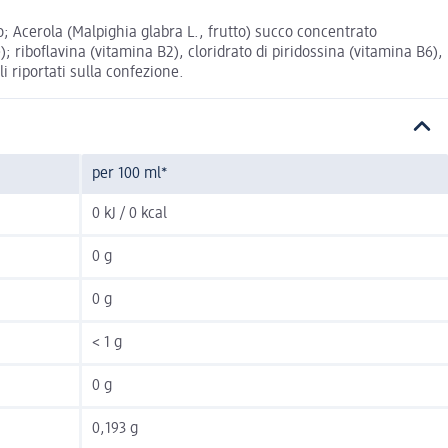
io; Acerola (Malpighia glabra L., frutto) succo concentrato
 riboflavina (vitamina B2), cloridrato di piridossina (vitamina B6),
i riportati sulla confezione.
per 100 ml*
0 kJ / 0 kcal
0 g
0 g
< 1 g
0 g
0,193 g