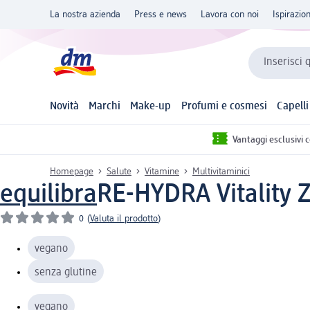
La nostra azienda
Press e news
Lavora con noi
Ispirazio
Inserisci 
Novità
Marchi
Make-up
Profumi e cosmesi
Capelli
Vantaggi esclusivi 
Homepage
Salute
Vitamine
Multivitaminici
equilibra
RE-HYDRA Vitality 
0
(
Valuta il prodotto
)
vegano
senza glutine
vegano