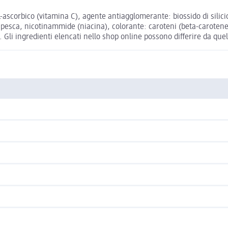
o L-ascorbico (vitamina C), agente antiagglomerante: biossido di silic
 pesca, nicotinammide (niacina), colorante: caroteni (beta-carotene);
Gli ingredienti elencati nello shop online possono differire da quell