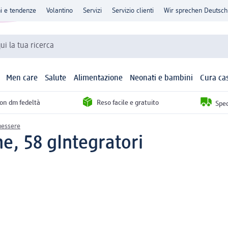
ni e tendenze
Volantino
Servizi
Servizio clienti
Wir sprechen Deutsch
qui la tua ricerca
Men care
Salute
Alimentazione
Neonati e bambini
Cura ca
con dm fedeltà
Reso facile e gratuito
Sped
enessere
e, 58 g
Integratori