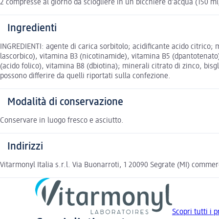
2 compresse al giorno da sciogliere in un bicchiere d’acqua (150 ml
Ingredienti
INGREDIENTI: agente di carica sorbitolo; acidificante acido citrico;
lascorbico), vitamina B3 (nicotinamide), vitamina B5 (dpantotenato),
(acido folico), vitamina B8 (dbiotina); minerali citrato di zinco, bi
possono differire da quelli riportati sulla confezione.
Modalità di conservazione
Conservare in luogo fresco e asciutto.
Indirizzi
Vitarmonyl Italia s.r.l. Via Buonarroti, 1 20090 Segrate (MI) comm
Scopri tutti i 