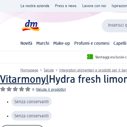
La nostra azienda
Press e news
Lavora con noi
Ispirazio
Inserisci 
Novità
Marchi
Make-up
Profumi e cosmesi
Capelli
Vantaggi esclusivi 
Homepage
Salute
Integratori alimentari e prodotti per il b
Vitarmonyl
Hydra fresh limon
0
(
Valuta il prodotto
)
Senza conservanti
Senza conservanti