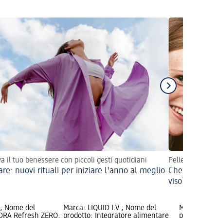
a il tuo benessere con piccoli gesti quotidiani
Pelle grassa, s
are: nuovi rituali per iniziare l'anno al meglio
Che tipo di p
viso?
a; Nome del
Marca: LIQUID I.V.; Nome del
Marca: equi
YDRA Refresh ZERO,
prodotto: Integratore alimentare
prodotto: R