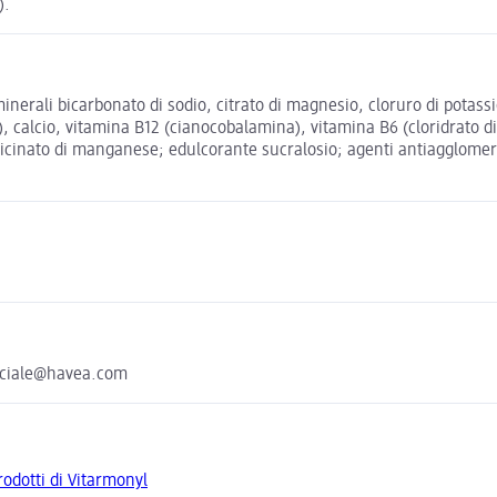
).
 minerali bicarbonato di sodio, citrato di magnesio, cloruro di potas
 calcio, vitamina B12 (cianocobalamina), vitamina B6 (cloridrato di 
sglicinato di manganese; edulcorante sucralosio; agenti antiagglomera
erciale@havea.com
prodotti di Vitarmonyl