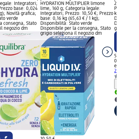
egale: Integratori;
HYDRATION MULTIPLIER limone
24 g; Catego
Prezzo base: 0,024
lime, 160 g; Categoria legale:
Prezzo: 5,7
kg); Novità grafica;
Integratori; Prezzo: 10,50 €; Prezzo
kg (241,25 € 
tato verde
base: 0,16 kg (65,63 € / 1 kg);
Disponibilit
la consegna, Stato
Disponibilità: Stato verde
Disponibile
 il negozio dm
Disponibile per la consegna, Stato
grigio selez
grigio seleziona il negozio dm
5,79 €
0,024 kg (24
equilibra
RE-
24 g
Integrat
Informaz
Disponib
selezion
10,50 €