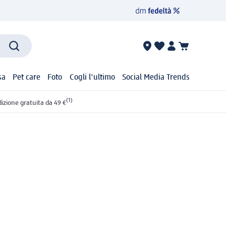
sa
Pet care
Foto
Cogli l'ultimo
Social Media Trends
(1)
izione gratuita da 49 €