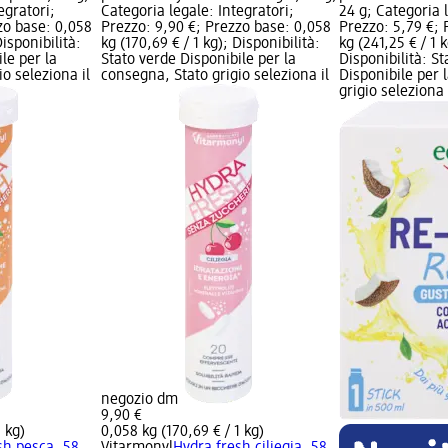
egratori;
Categoria legale: Integratori;
24 g; Categoria l
zo base: 0,058
Prezzo: 9,90 €; Prezzo base: 0,058
Prezzo: 5,79 €; 
Disponibilità:
kg (170,69 € / 1 kg); Disponibilità:
kg (241,25 € / 1 
le per la
Stato verde Disponibile per la
Disponibilità: S
o seleziona il
consegna, Stato grigio seleziona il
Disponibile per 
grigio seleziona
negozio dm
9,90 €
1 kg)
0,058 kg (170,69 € / 1 kg)
sh pesca, 58
Vitarmonyl
Hydra fresh ciliegia, 58