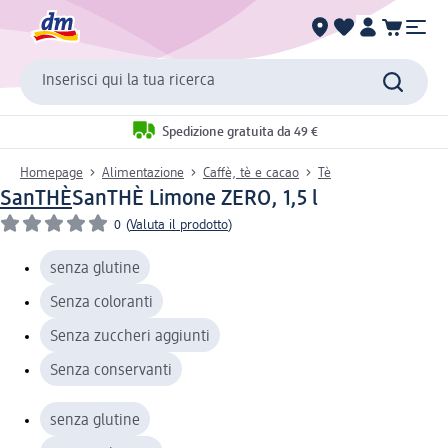
Inserisci qui la tua ricerca
Spedizione gratuita da 49 €
Homepage
Alimentazione
Caffè, tè e cacao
Tè
SanTHÈ
SanTHÈ Limone ZERO, 1,5 l
0
(
Valuta il prodotto
)
senza glutine
Senza coloranti
Senza zuccheri aggiunti
Senza conservanti
senza glutine