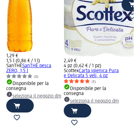
1,29 €
1,5 l (0,86 € / 1 l)
2,49 €
SanTHÈ
SanTHÈ pesca
4 pz (0,62 € / 1 pz)
ZERO, 1,5 l
Scottex
Carta igienica Pura
e Delicata 5 veli, 4 pz
(0)
(5)
Disponibile per la
consegna
Disponibile per la
consegna
seleziona il negozio dm
seleziona il negozio dm