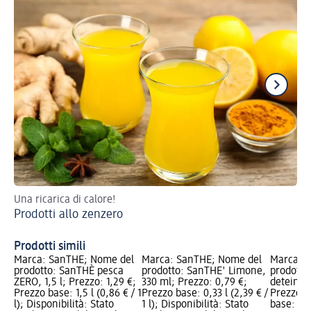
Una ricarica di calore!
Esp
Prodotti allo zenzero
su
Tè
Prodotti simili
Marca: SanTHÈ; Nome del
Marca: SanTHÈ; Nome del
Marca: 
prodotto: SanTHÈ pesca
prodotto: SanTHE' Limone,
prodotto
ZERO, 1,5 l; Prezzo: 1,29 €;
330 ml; Prezzo: 0,79 €;
deteinat
Prezzo base: 1,5 l (0,86 € / 1
Prezzo base: 0,33 l (2,39 € /
Prezzo: 
l); Disponibilità: Stato
1 l); Disponibilità: Stato
base: 0,25