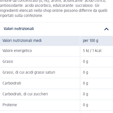
limone da concentrato (0,1%), aromi, acidificante: acido citrico,
antiossidante: acido ascorbico, edulcorante: sucralosio. Gli
ingredienti elencati nello shop online possono differire da quelli
riportati sulla confezione.
Valori nutrizionali
Valori nutrizionali medi
per 100 g
Valore energetico
5 kJ / 1 kcal
Grassi
0 g
Grassi, di cui acidi grassi saturi
0 g
Carboidrati
0 g
Carboidrati, di cui zuccheri
0 g
Proteine
0 g