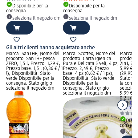
Disponibile per la
Disponibile per la
consegna
consegna
seleziona il negozio dm
seleziona il negozio dm
Gli altri clienti hanno acquistato anche
Marca: SanTHÈ; Nome del
Marca: Scottex; Nome del
Marca: H
prodotto: SanTHÈ pesca
prodotto: Carta igienica
prodotto
ZERO, 1,5 l; Prezzo: 1,29 €;
Pura e Delicata 5 veli, 4 pz;
2in1, 20
Prezzo base: 1,5 l (0,86 € / 1
Prezzo: 2,49 €; Prezzo
5,99 €; P
l); Disponibilità: Stato
base: 4 pz (0,62 € / 1 pz);
(29,95 € /
verde Disponibile per la
Disponibilità: Stato verde
Stato ve
consegna, Stato grigio
Disponibile per la
la conse
seleziona il negozio dm
consegna, Stato grigio
selezion
seleziona il negozio dm
5,99 €
0,2 l (29,
HiPP
Doc
200 ml
Dispon
consegn
selez