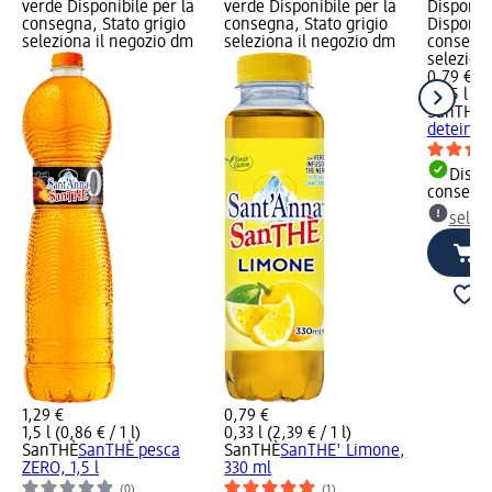
verde Disponibile per la
verde Disponibile per la
Disponibi
consegna, Stato grigio
consegna, Stato grigio
Disponibi
seleziona il negozio dm
seleziona il negozio dm
consegna
selezion
0,79 €
0,25 l (3,
SanTHÈ
T
deteinat
Dispon
consegn
selez
1,29 €
0,79 €
1,5 l (0,86 € / 1 l)
0,33 l (2,39 € / 1 l)
SanTHÈ
SanTHÈ pesca
SanTHÈ
SanTHE' Limone,
ZERO, 1,5 l
330 ml
(0)
(1)