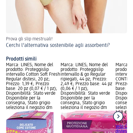
Prova gli slip mestruali!
Tu
Cerchi l'alternativa sostenibile agli assorbenti?
Il
Prodotti simili
Marca: LINES; Nome del
Marca: LINES; Nome del
Marca: L
prodotto: Proteggislip
prodotto: Proteggislip
prodotto:
intervallo Cotton Soft Fresh
intervallo & go Regular
interval
Regular distesi, 20 pz;
ripiegati, 44 pz; Prezzo:
CONTROL 
Prezzo: 1,39 €; Prezzo
2,49 €; Prezzo base: 44 pz
Prezzo: 
base: 20 pz (0,07 € / 1 pz);
(0,06 € / 1 pz);
base: 24 
Disponibilità: Stato verde
Disponibilità: Stato verde
Disponibi
Disponibile per la
Disponibile per la
Disponibi
consegna, Stato grigio
consegna, Stato grigio
consegna
seleziona il negozio dm
seleziona il negozio dm
selezion
1,59 €
24 pz (0,
LINES
Pro
Velo OD
distesi, 