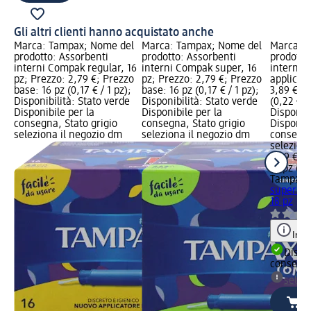
Gli altri clienti hanno acquistato anche
Marca: Tampax; Nome del
Marca: Tampax; Nome del
Marca: 
prodotto: Assorbenti
prodotto: Assorbenti
prodotto
interni Compak regular, 16
interni Compak super, 16
interni 
pz; Prezzo: 2,79 €; Prezzo
pz; Prezzo: 2,79 €; Prezzo
applicato
base: 16 pz (0,17 € / 1 pz);
base: 16 pz (0,17 € / 1 pz);
3,89 €; P
Disponibilità: Stato verde
Disponibilità: Stato verde
(0,22 € / 
Disponibile per la
Disponibile per la
Disponibi
consegna, Stato grigio
consegna, Stato grigio
Disponibi
seleziona il negozio dm
seleziona il negozio dm
consegna
selezion
3,89 €
18 pz (0,
Tampax
A
super pl
18 pz
Info
Dispon
consegn
selez