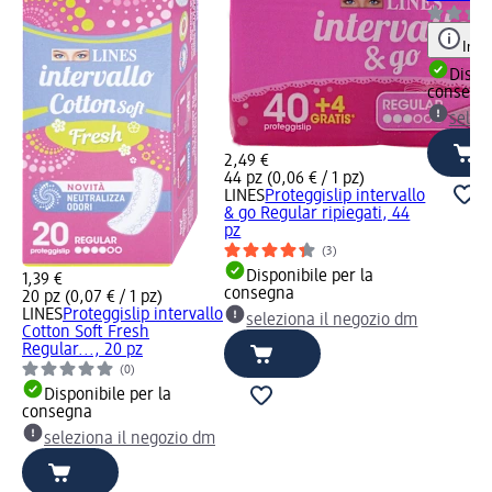
Info
Dispon
consegn
selez
2,49 €
44 pz (0,06 € / 1 pz)
LINES
Proteggislip intervallo
& go Regular ripiegati, 44
pz
(3)
Disponibile per la
1,39 €
consegna
20 pz (0,07 € / 1 pz)
LINES
Proteggislip intervallo
seleziona il negozio dm
Cotton Soft Fresh
Regular..., 20 pz
(0)
Disponibile per la
consegna
seleziona il negozio dm