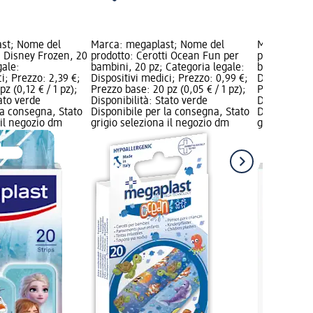
ast; Nome del
Marca: megaplast; Nome del
Marca: Hans
i Disney Frozen, 20
prodotto: Cerotti Ocean Fun per
prodotto: Ce
gale:
bambini, 20 pz; Categoria legale:
bambini, 20 
i; Prezzo: 2,39 €;
Dispositivi medici; Prezzo: 0,99 €;
Dispositivi 
z (0,12 € / 1 pz);
Prezzo base: 20 pz (0,05 € / 1 pz);
Prezzo base:
tato verde
Disponibilità: Stato verde
Disponibilit
la consegna, Stato
Disponibile per la consegna, Stato
Disponibile
 il negozio dm
grigio seleziona il negozio dm
grigio selez