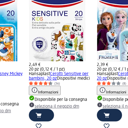
2,49 €
2,39 €
20 pz (0,12 € / 1 pz)
20 pz (0,12 € / 1 
isney Mickey
Hansaplast
Cerotti Sensitive per
Hansaplast
Cerot
bambini, 20 pz
Dispositivi medici
20 pz
Dispositivi
(36)
(8)
Informazioni
Informazioni
Disponibile per la consegna
Disponibile p
a consegna
seleziona il negozio dm
seleziona il 
zio dm