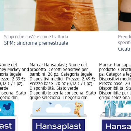
Scopri che cos'è e come trattarla
Prendi
SPM: sindrome premestruale
specif
Cicatr
 Nome del
Marca: Hansaplast; Nome del
Marca: Hansapl
sney Mickey and
prodotto: Cerotti Sensitive per
prodotto: Cerott
oria legale:
bambini, 20 pz; Categoria legale:
pz; Categoria le
rezzo: 2,39 €;
Dispositivi medici; Prezzo: 2,49 €;
Dispositivi medic
,12 € / 1 pz);
Prezzo base: 20 pz (0,12 € / 1 pz);
Prezzo base: 20 p
verde
Disponibilità: Stato verde
Disponibilità: S
onsegna, Stato
Disponibile per la consegna, Stato
Disponibile per 
negozio dm
grigio seleziona il negozio dm
grigio seleziona