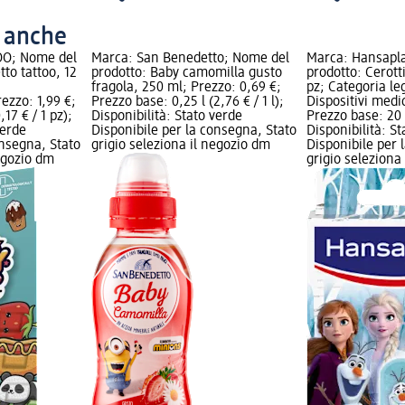
o anche
OO; Nome del
Marca: San Benedetto; Nome del
Marca: Hansapl
tto tattoo, 12
prodotto: Baby camomilla gusto
prodotto: Cerott
fragola, 250 ml; Prezzo: 0,69 €;
pz; Categoria le
rezzo: 1,99 €;
Prezzo base: 0,25 l (2,76 € / 1 l);
Dispositivi medic
17 € / 1 pz);
Disponibilità: Stato verde
Prezzo base: 20 p
verde
Disponibile per la consegna, Stato
Disponibilità: S
onsegna, Stato
grigio seleziona il negozio dm
Disponibile per 
negozio dm
grigio seleziona