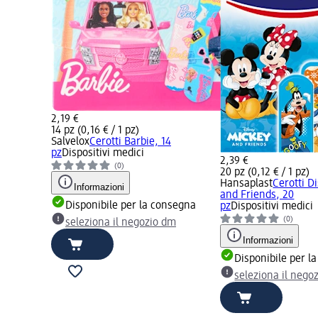
2,19 €
14 pz (0,16 € / 1 pz)
Salvelox
Cerotti Barbie, 14
pz
Dispositivi medici
2,39 €
(0)
20 pz (0,12 € / 1 pz)
Hansaplast
Cerotti D
Informazioni
and Friends, 20
Disponibile per la consegna
pz
Dispositivi medici
(0)
seleziona il negozio dm
Informazioni
Disponibile per l
seleziona il nego