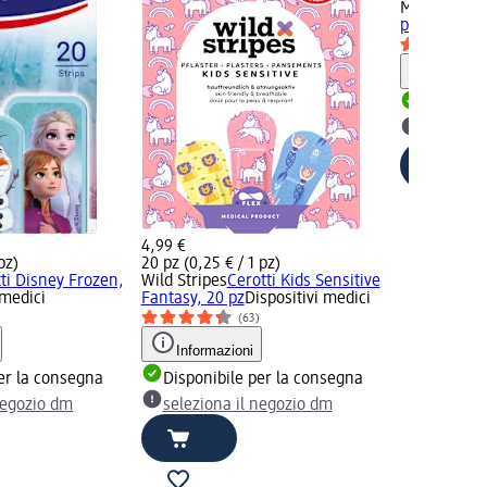
Mivolis
Cero
pz
Dispositiv
Informaz
Disponib
selezion
4,99 €
pz)
20 pz (0,25 € / 1 pz)
ti Disney Frozen,
Wild Stripes
Cerotti Kids Sensitive
 medici
Fantasy, 20 pz
Dispositivi medici
(63)
Informazioni
er la consegna
Disponibile per la consegna
negozio dm
seleziona il negozio dm