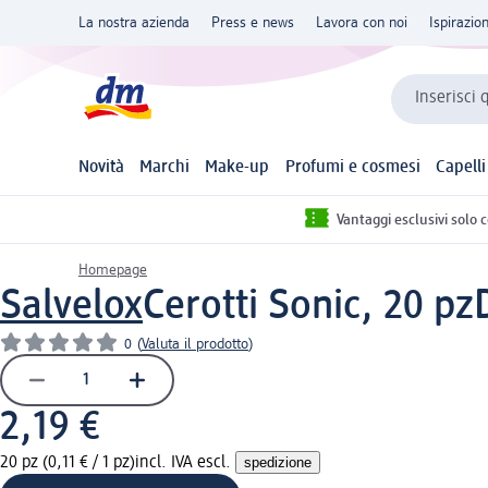
La nostra azienda
Press e news
Lavora con noi
Ispirazio
Inserisci 
Novità
Marchi
Make-up
Profumi e cosmesi
Capelli
Vantaggi esclusivi solo 
Homepage
Salvelox
Cerotti Sonic, 20 pz
0
(
Valuta il prodotto
)
2,19 €
20 pz (0,11 € / 1 pz)
incl. IVA escl.
spedizione