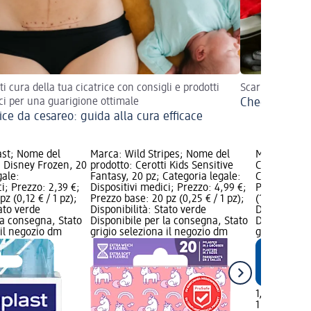
ti cura della tua cicatrice con consigli e prodotti
Scarica ora la n
ici per una guarigione ottimale
Checklist per
ice da cesareo: guida alla cura efficace
ast; Nome del
Marca: Wild Stripes; Nome del
Marca: Mivo
i Disney Frozen, 20
prodotto: Cerotti Kids Sensitive
Cerotti Aqu
gale:
Fantasy, 20 pz; Categoria legale:
Categoria le
i; Prezzo: 2,39 €;
Dispositivi medici; Prezzo: 4,99 €;
Prezzo: 1,99
z (0,12 € / 1 pz);
Prezzo base: 20 pz (0,25 € / 1 pz);
(1,99 € / 1 
tato verde
Disponibilità: Stato verde
Disponibilit
la consegna, Stato
Disponibile per la consegna, Stato
Disponibile
 il negozio dm
grigio seleziona il negozio dm
grigio selez
1,99 €
1 pz (1,99 € 