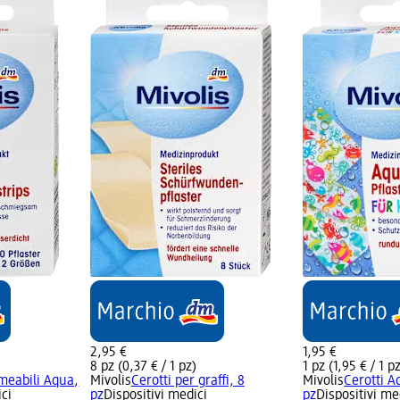
2,95 €
1,95 €
8 pz (0,37 € / 1 pz)
1 pz (1,95 € / 1 p
meabili Aqua,
Mivolis
Cerotti per graffi, 8
Mivolis
Cerotti A
ici
pz
Dispositivi medici
pz
Dispositivi me