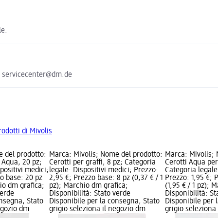
le.
e servicecenter@dm.de
rodotti di Mivolis
 del prodotto:
Marca: Mivolis; Nome del prodotto:
Marca: Mivolis;
 Aqua, 20 pz;
Cerotti per graffi, 8 pz; Categoria
Cerotti Aqua per
positivi medici;
legale: Dispositivi medici; Prezzo:
Categoria legale
zo base: 20 pz
2,95 €; Prezzo base: 8 pz (0,37 € / 1
Prezzo: 1,95 €; 
hio dm grafica;
pz); Marchio dm grafica;
(1,95 € / 1 pz); 
verde
Disponibilità: Stato verde
Disponibilità: S
onsegna, Stato
Disponibile per la consegna, Stato
Disponibile per 
negozio dm
grigio seleziona il negozio dm
grigio seleziona