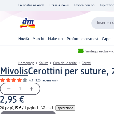
La nostra azienda
Press e news
Lavora con noi
Ispirazio
Inserisci 
Novità
Marchi
Make-up
Profumi e cosmesi
Capelli
Vantaggi esclusivi 
Homepage
Salute
Cura delle ferite
Cerotti
Mivolis
Cerottini per suture, 
4.1
(
125 recensioni
)
2,95 €
20 pz (0,15 € / 1 pz)
incl. IVA escl.
spedizione