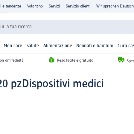
ni e tendenze
Volantino
Servizi
Servizio clienti
Wir sprechen Deutsch
qui la tua ricerca
Men care
Salute
Alimentazione
Neonati e bambini
Cura ca
con dm fedeltà
Reso facile e gratuito
Sped
20 pz
Dispositivi medici