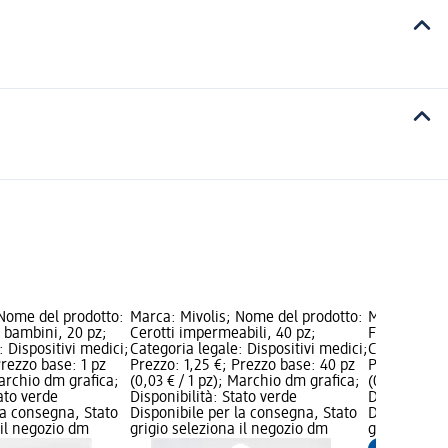
 Nome del prodotto:
Marca: Mivolis; Nome del prodotto:
Marca: Mivo
 bambini, 20 pz;
Cerotti impermeabili, 40 pz;
Fasciatura r
: Dispositivi medici;
Categoria legale: Dispositivi medici;
Categoria le
Prezzo base: 1 pz
Prezzo: 1,25 €; Prezzo base: 40 pz
Prezzo: 0,95
Marchio dm grafica;
(0,03 € / 1 pz); Marchio dm grafica;
(0,95 € / 1 
tato verde
Disponibilità: Stato verde
Disponibilit
la consegna, Stato
Disponibile per la consegna, Stato
Disponibile
 il negozio dm
grigio seleziona il negozio dm
grigio selez