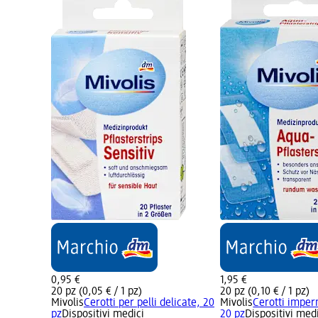
0,95 €
1,95 €
20 pz (0,05 € / 1 pz)
20 pz (0,10 € / 1 pz)
Mivolis
Cerotti per pelli delicate, 20
Mivolis
Cerotti imper
pz
Dispositivi medici
20 pz
Dispositivi med