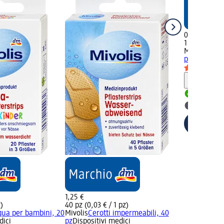
0,95 €
1 pz (0,95 € 
Mivolis
Fasci
pz
Dispositiv
Informaz
Disponib
selezion
1,25 €
z)
40 pz (0,03 € / 1 pz)
qua per bambini, 20
Mivolis
Cerotti impermeabili, 40
dici
pz
Dispositivi medici