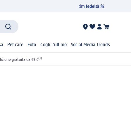
sa
Pet care
Foto
Cogli l'ultimo
Social Media Trends
(1)
izione gratuita da 49 €