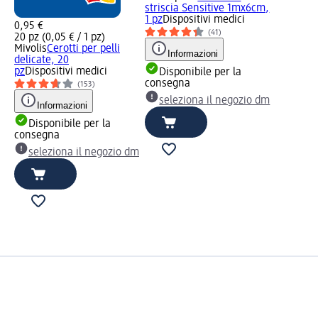
striscia Sensitive 1mx6cm,
1 pz
Dispositivi medici
0,95 €
(41)
20 pz (0,05 € / 1 pz)
Mivolis
Cerotti per pelli
Informazioni
delicate, 20
pz
Dispositivi medici
Disponibile per la
consegna
(153)
seleziona il negozio dm
Informazioni
Disponibile per la
consegna
seleziona il negozio dm