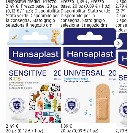
Dispositivi medici; Prezzo:
Prezzo: 1,89 €; Prezzo
Dispositi
2,49 €; Prezzo base: 20 pz
base: 20 pz (0,09 € / 1 pz);
2,79 €; P
(0,12 € / 1 pz); Disponibilità:
Disponibilità: Stato verde
(2,79 € / 
Stato verde Disponibile per
Disponibile per la
Disponibi
la consegna, Stato grigio
consegna, Stato grigio
Disponibi
seleziona il negozio dm
seleziona il negozio dm
consegna
selezion
2,49 €
1,89 €
20 pz (0,12 € / 1 pz)
20 pz (0,09 € / 1 pz)
2,79 €