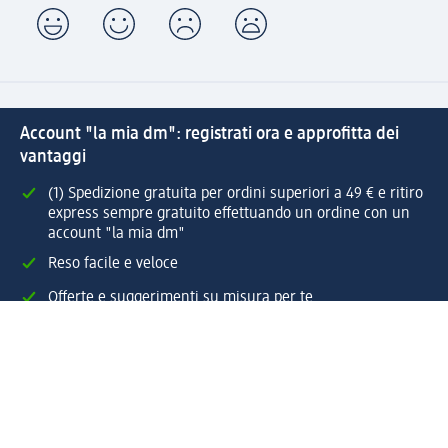
Account "la mia dm": registrati ora e approfitta dei
vantaggi
(1) Spedizione gratuita per ordini superiori a 49 € e ritiro
express sempre gratuito effettuando un ordine con un
account "la mia dm"
Reso facile e veloce
Offerte e suggerimenti su misura per te
Crea il tuo account "la mia dm"
Aiuto e contatti