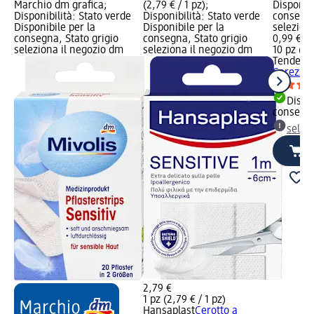
Marchio dm grafica;
(2,79 € / 1 pz);
Disponibi
Disponibilità: Stato verde
Disponibilità: Stato verde
consegna
Disponibile per la
Disponibile per la
selezion
consegna, Stato grigio
consegna, Stato grigio
0,99 €
seleziona il negozio dm
seleziona il negozio dm
10 pz (0,1
Tenderly
Carezza 3
Dispon
consegn
selez
2,79 €
1 pz (2,79 € / 1 pz)
Hansaplast
Cerotto a