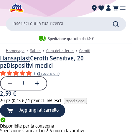
Inserisci qui la tua ricerca
Spedizione gratuita da 49 €
Homepage
Salute
Cura delle ferite
Cerotti
Hansaplast
Cerotti Sensitive, 20
pz
Dispositivi medici
5
(
3 recensioni
)
2,59 €
20 pz (0,13 € / 1 pz)
incl. IVA escl.
spedizione
Aggiungi al carrello
Disponibile per la consegna
Spedizione standard in 2-5 giorni lavorativi