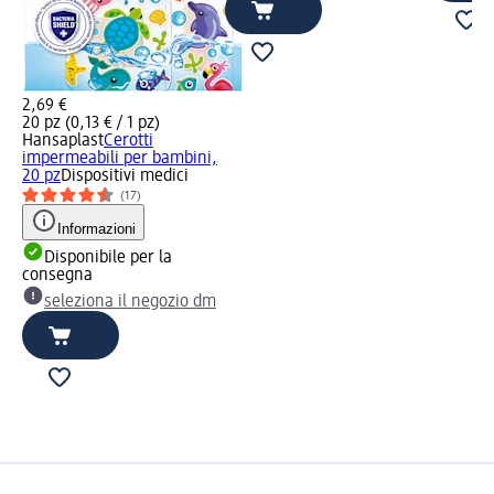
2,69 €
20 pz (0,13 € / 1 pz)
Hansaplast
Cerotti
impermeabili per bambini,
20 pz
Dispositivi medici
(17)
Informazioni
Disponibile per la
consegna
seleziona il negozio dm