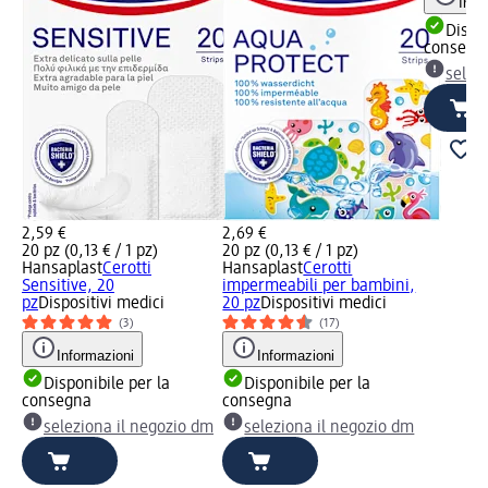
Info
Dispon
consegn
selez
2,59 €
2,69 €
20 pz (0,13 € / 1 pz)
20 pz (0,13 € / 1 pz)
Hansaplast
Cerotti
Hansaplast
Cerotti
Sensitive, 20
impermeabili per bambini,
pz
Dispositivi medici
20 pz
Dispositivi medici
(3)
(17)
Informazioni
Informazioni
Disponibile per la
Disponibile per la
consegna
consegna
seleziona il negozio dm
seleziona il negozio dm