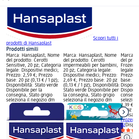
Scopri tutti i
prodotti di Hansaplast
Prodotti simili
Marca: Hansaplast; Nome
Marca: Hansaplast; Nome
Marca: 
del prodotto: Cerotti
del prodotto: Cerotti
del prodo
Sensitive, 20 pz; Categoria
impermeabili per bambini,
Frozen, 
legale: Dispositivi medici;
20 pz; Categoria legale:
legale: D
Prezzo: 2,59 €; Prezzo
Dispositivi medici; Prezzo:
Prezzo: 
base: 20 pz (0,13 € / 1 pz);
2,69 €; Prezzo base: 20 pz
base: 20 
Disponibilità: Stato verde
(0,13 € / 1 pz); Disponibilità:
Disponibi
Disponibile per la
Stato verde Disponibile per
Disponibi
consegna, Stato grigio
la consegna, Stato grigio
consegna
seleziona il negozio dm
seleziona il negozio dm
selezion
2,39 €
20 pz (0,
Hansapla
Frozen, 
pz
Dispos