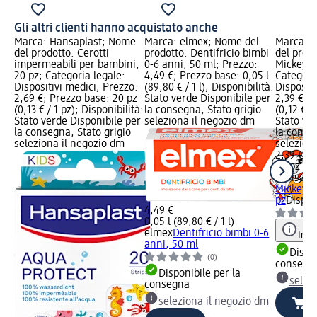
Gli altri clienti hanno acquistato anche
Marca: Hansaplast; Nome
Marca: elmex; Nome del
Marca: 
del prodotto: Cerotti
prodotto: Dentifricio bimbi
del prodo
impermeabili per bambini,
0-6 anni, 50 ml; Prezzo:
Mickey a
20 pz; Categoria legale:
4,49 €; Prezzo base: 0,05 l
Categori
Dispositivi medici; Prezzo:
(89,80 € / 1 l); Disponibilità:
Dispositi
2,69 €; Prezzo base: 20 pz
Stato verde Disponibile per
2,39 €; 
(0,13 € / 1 pz); Disponibilità:
la consegna, Stato grigio
(0,12 € /
Stato verde Disponibile per
seleziona il negozio dm
Stato ve
la consegna, Stato grigio
la conse
seleziona il negozio dm
selezion
2,39 €
20 pz (0,
Hansapla
Mickey a
pz
Dispos
4,49 €
0,05 l (89,80 € / 1 l)
elmex
Dentifricio bimbi 0-6
Info
anni, 50 ml
Dispon
(0)
consegn
Disponibile per la
selez
consegna
seleziona il negozio dm