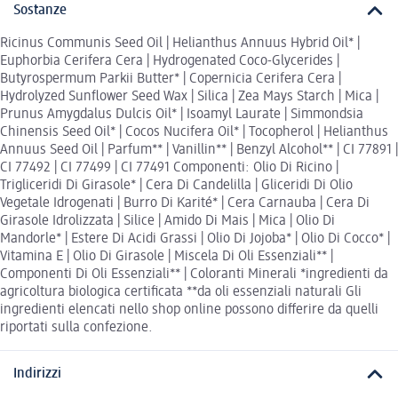
Sostanze
Ricinus Communis Seed Oil | Helianthus Annuus Hybrid Oil* |
Euphorbia Cerifera Cera | Hydrogenated Coco-Glycerides |
Butyrospermum Parkii Butter* | Copernicia Cerifera Cera |
Hydrolyzed Sunflower Seed Wax | Silica | Zea Mays Starch | Mica |
Prunus Amygdalus Dulcis Oil* | Isoamyl Laurate | Simmondsia
Chinensis Seed Oil* | Cocos Nucifera Oil* | Tocopherol | Helianthus
Annuus Seed Oil | Parfum** | Vanillin** | Benzyl Alcohol** | CI 77891 |
CI 77492 | CI 77499 | CI 77491 Componenti: Olio Di Ricino |
Trigliceridi Di Girasole* | Cera Di Candelilla | Gliceridi Di Olio
Vegetale Idrogenati | Burro Di Karité* | Cera Carnauba | Cera Di
Girasole Idrolizzata | Silice | Amido Di Mais | Mica | Olio Di
Mandorle* | Estere Di Acidi Grassi | Olio Di Jojoba* | Olio Di Cocco* |
Vitamina E | Olio Di Girasole | Miscela Di Oli Essenziali** |
Componenti Di Oli Essenziali** | Coloranti Minerali *ingredienti da
agricoltura biologica certificata **da oli essenziali naturali Gli
ingredienti elencati nello shop online possono differire da quelli
riportati sulla confezione.
Indirizzi