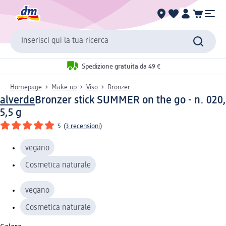
Inserisci qui la tua ricerca
Spedizione gratuita da 49 €
Homepage
Make-up
Viso
Bronzer
alverde
Bronzer stick SUMMER on the go - n. 020,
5,5 g
5
(
3 recensioni
)
vegano
Cosmetica naturale
vegano
Cosmetica naturale