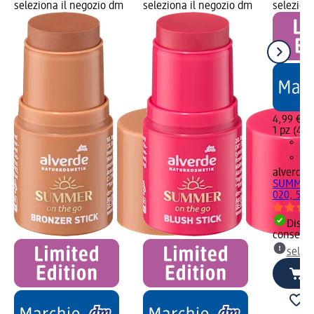
seleziona il negozio dm
seleziona il negozio dm
selezion
4,99 €
1 pz (4,99
alverde
I
SUMMER o
020, 5 g
Dispon
consegn
selez