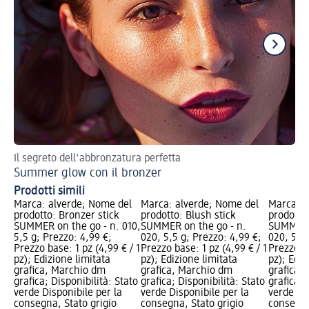
Il segreto dell'abbronzatura perfetta
Mak
Summer glow con il bronzer
Il
Prodotti simili
Marca: alverde; Nome del
Marca: alverde; Nome del
Marca: a
prodotto: Bronzer stick
prodotto: Blush stick
prodotto:
SUMMER on the go - n. 010,
SUMMER on the go - n.
SUMMER o
5,5 g; Prezzo: 4,99 €;
020, 5,5 g; Prezzo: 4,99 €;
020, 5 g;
Prezzo base: 1 pz (4,99 € / 1
Prezzo base: 1 pz (4,99 € / 1
Prezzo ba
pz); Edizione limitata
pz); Edizione limitata
pz); Ediz
grafica, Marchio dm
grafica, Marchio dm
grafica,
grafica; Disponibilità: Stato
grafica; Disponibilità: Stato
grafica; 
verde Disponibile per la
verde Disponibile per la
verde Dis
consegna, Stato grigio
consegna, Stato grigio
consegna