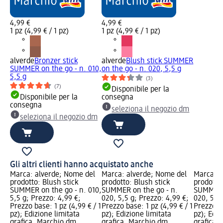
4,99 €
4,99 €
1 pz (4,99 € / 1 pz)
1 pz (4,99 € / 1 pz)
alverde
Bronzer stick
alverde
Blush stick SUMMER
SUMMER on the go - n. 010,
on the go - n. 020, 5,5 g
5,5 g
(3)
(7)
Disponibile per la
Disponibile per la
consegna
consegna
seleziona il negozio dm
seleziona il negozio dm
Gli altri clienti hanno acquistato anche
Marca: alverde; Nome del
Marca: alverde; Nome del
Marca: a
prodotto: Blush stick
prodotto: Blush stick
prodotto:
SUMMER on the go - n. 010,
SUMMER on the go - n.
SUMMER o
5,5 g; Prezzo: 4,99 €;
020, 5,5 g; Prezzo: 4,99 €;
020, 5 g;
Prezzo base: 1 pz (4,99 € / 1
Prezzo base: 1 pz (4,99 € / 1
Prezzo ba
pz); Edizione limitata
pz); Edizione limitata
pz); Ediz
grafica, Marchio dm
grafica, Marchio dm
grafica,