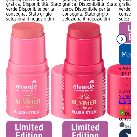
grafica; Disponibilità: Stato
grafica; Disponibilità: Stato
grafica; 
verde Disponibile per la
verde Disponibile per la
verde Dis
consegna, Stato grigio
consegna, Stato grigio
consegna
seleziona il negozio dm
seleziona il negozio dm
selezion
4,99 €
1 pz (4,99
alverde
I
SUMMER o
020, 5 g
Dispon
consegn
selez