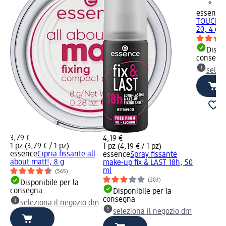
essence
TOUCH B
20, 4 g
Dispon
consegn
selez
3,79 €
4,19 €
1 pz (3,79 € / 1 pz)
1 pz (4,19 € / 1 pz)
essence
Cipria fissante all
essence
Spray fissante
about matt!, 8 g
make-up fix & LAST 18h, 50
ml
(565)
(203)
Disponibile per la
consegna
Disponibile per la
consegna
seleziona il negozio dm
seleziona il negozio dm