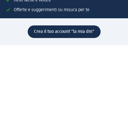
Reso facile e veloce
Offerte e suggerimenti su misura per te
Crea il tuo account "la mia dm"
Aiuto e contatti
Servizi
Servizio clienti
Spedizione e consegna
Reso e rimborso
L'azienda
La nostra azienda
Corporate Responsibility
Lavora con noi
Press e news
Espansione
Un mondo di prodotti
Il mondo dm