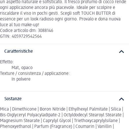
un aspetto naturale e sofisticato. Il fresco profumo di cocco rende
ogni applicazione ancora più piacevole. Ideale per scolpire e
riscaldare il viso in pochi gesti. Scegli soft TOUCH BUTTER di
essence per un look radioso ogni giorno. Provalo e dona nuova
luce al tuo make-up!
Codice articolo dm: 3088146
GTIN: 4059729542564
Caratteristiche
Effetto:
Mat, opaco
Texture / consistenza / applicazione:
In polvere
Sostanze
Mica | Dimethicone | Boron Nitride | Ethylhexyl Palmitate | Silica |
Bis-Diglyceryl Polyacyladipate-2 | Octyldodecyl Stearoyl Stearate |
Magnesium Stearate | Caprylyl Glycol | Triethoxycaprylylsilane |
Phenoxyethanol | Parfum (Fragrance) | Coumarin | Vanillin |