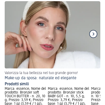
Valorizza la tua bellezza nel tuo grande giorno!
Il 
Make-up da sposa: naturale ed elegante
Su
Prodotti simili
Marca: essence; Nome del
Marca: essence; Nome del
Marca: e
prodotto: Bronzer soft
prodotto: Bronzer stick
prodotto:
TOUCH BUTTER - n. 20, 10
BABY GOT - n. 10, 5,5 g;
n. 10 Sof
g; Prezzo: 3,59 €; Prezzo
Prezzo: 3,79 €; Prezzo
Prezzo: 
base: 1 pz (3,59 € / 1 pz);
base: 1 pz (3,79 € / 1 pz);
base: 1 p