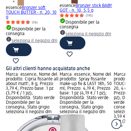
essence
Bronzer stick BABY
essence
Bronzer soft
GOT - n. 10, 5,5 g
TOUCH BUTTER - n. 20, 10
(195)
g
Disponibile per la
(56)
consegna
Disponibile per la
consegna
seleziona il negozio dm
seleziona il negozio dm
Gli altri clienti hanno acquistato anche
Marca: essence; Nome del
Marca: essence; Nome del
Marca: e
prodotto: Cipria fissante all
prodotto: Spray fissante
prodotto:
about matt!, 8 g; Prezzo:
make-up fix & LAST 18h, 50
TOUCH B
3,79 €; Prezzo base: 1 pz
ml; Prezzo: 4,19 €; Prezzo
20, 4 g; 
(3,79 € / 1 pz);
base: 1 pz (4,19 € / 1 pz);
Prezzo ba
Disponibilità: Stato verde
Disponibilità: Stato verde
pz); Disp
Disponibile per la
Disponibile per la
verde Dis
consegna, Stato grigio
consegna, Stato grigio
consegna
seleziona il negozio dm
seleziona il negozio dm
selezion
3,59 €
1 pz (3,59