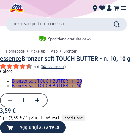
Inserisci qui la tua ricerca
Spedizione gratuita da 49 €
Homepage
Make-up
Viso
Bronzer
essence
Bronzer soft TOUCH BUTTER - n. 10, 10 g
4.6
(
68 recensioni
)
Colore
Bronzer soft TOUCH BUTTER - n. 20
Bronzer soft TOUCH BUTTER - n. 10
3,59 €
1 pz (3,59 € / 1 pz)
incl. IVA escl.
spedizione
Aggiungi al carrello