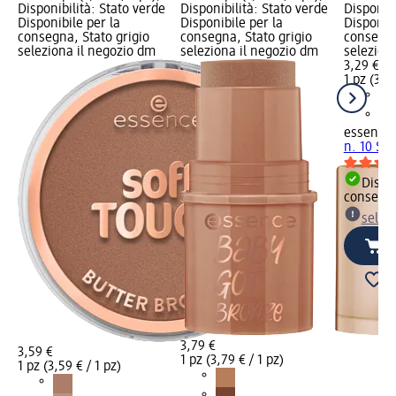
Disponibilità: Stato verde
Disponibilità: Stato verde
Disponibi
Disponibile per la
Disponibile per la
Disponibi
consegna, Stato grigio
consegna, Stato grigio
consegna
seleziona il negozio dm
seleziona il negozio dm
selezion
3,29 €
1 pz (3,29
essence
n. 10 Sof
Dispon
consegn
selez
3,79 €
3,59 €
1 pz (3,79 € / 1 pz)
1 pz (3,59 € / 1 pz)