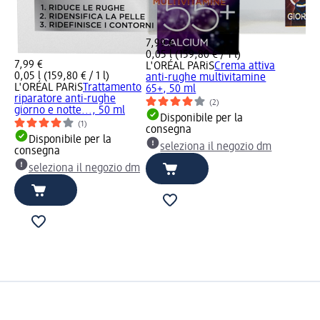
7,99 €
0,05 l (159,80 € / 1 l)
7,99 €
L'ORÉAL PARiS
Crema attiva
0,05 l (159,80 € / 1 l)
anti-rughe multivitamine
L'ORÉAL PARiS
Trattamento
65+, 50 ml
riparatore anti-rughe
(2)
giorno e notte..., 50 ml
Disponibile per la
(1)
consegna
Disponibile per la
seleziona il negozio dm
consegna
seleziona il negozio dm