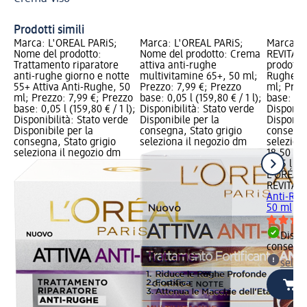
Ac
Prodotti simili
Marca: L'ORÉAL PARiS;
Marca: L'ORÉAL PARiS;
Marca: L
Nome del prodotto:
Nome del prodotto: Crema
REVITALI
Trattamento riparatore
attiva anti-rughe
prodotto
anti-rughe giorno e notte
multivitamine 65+, 50 ml;
Rughe Rev
55+ Attiva Anti-Rughe, 50
Prezzo: 7,99 €; Prezzo
ml; Prez
ml; Prezzo: 7,99 €; Prezzo
base: 0,05 l (159,80 € / 1 l);
base: 0,0
base: 0,05 l (159,80 € / 1 l);
Disponibilità: Stato verde
Disponibi
Disponibilità: Stato verde
Disponibile per la
Disponibi
Disponibile per la
consegna, Stato grigio
consegna
consegna, Stato grigio
seleziona il negozio dm
selezion
seleziona il negozio dm
18,50 €
0,05 l (37
L'ORÉAL 
REVITALI
Anti-Rugh
50 ml
Dispon
consegn
selez