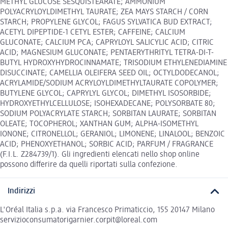
METHYL GLUCOSE SESQUISTEARATE; AMMONIUM
POLYACRYLOYLDIMETHYL TAURATE; ZEA MAYS STARCH / CORN
STARCH; PROPYLENE GLYCOL; FAGUS SYLVATICA BUD EXTRACT;
ACETYL DIPEPTIDE-1 CETYL ESTER; CAFFEINE; CALCIUM
GLUCONATE; CALCIUM PCA; CAPRYLOYL SALICYLIC ACID; CITRIC
ACID; MAGNESIUM GLUCONATE; PENTAERYTHRITYL TETRA-DI-T-
BUTYL HYDROXYHYDROCINNAMATE; TRISODIUM ETHYLENEDIAMINE
DISUCCINATE; CAMELLIA OLEIFERA SEED OIL; OCTYLDODECANOL;
ACRYLAMIDE/SODIUM ACRYLOYLDIMETHYLTAURATE COPOLYMER;
BUTYLENE GLYCOL; CAPRYLYL GLYCOL; DIMETHYL ISOSORBIDE;
HYDROXYETHYLCELLULOSE; ISOHEXADECANE; POLYSORBATE 80;
SODIUM POLYACRYLATE STARCH; SORBITAN LAURATE; SORBITAN
OLEATE; TOCOPHEROL; XANTHAN GUM; ALPHA-ISOMETHYL
IONONE; CITRONELLOL; GERANIOL; LIMONENE; LINALOOL; BENZOIC
ACID; PHENOXYETHANOL; SORBIC ACID; PARFUM / FRAGRANCE
(F.I.L. Z284739/1). Gli ingredienti elencati nello shop online
possono differire da quelli riportati sulla confezione.
Indirizzi
L'Oréal Italia s.p.a. via Francesco Primaticcio, 155 20147 Milano
servizioconsumatorigarnier.corpit@loreal.com