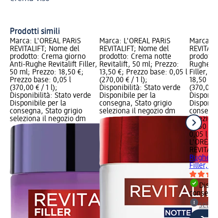
Ac
Prodotti simili
Marca: L'ORÉAL PARiS
Marca: L'ORÉAL PARiS
Marca: L
REVITALIFT; Nome del
REVITALIFT; Nome del
REVITALI
prodotto: Crema giorno
prodotto: Crema notte
prodotto
Anti-Rughe Revitalift Filler,
Revitalift, 50 ml; Prezzo:
Rughe SP
50 ml; Prezzo: 18,50 €;
13,50 €; Prezzo base: 0,05 l
Filler, 5
Prezzo base: 0,05 l
(270,00 € / 1 l);
18,50 €; 
(370,00 € / 1 l);
Disponibilità: Stato verde
(370,00 € 
Disponibilità: Stato verde
Disponibile per la
Disponibi
Disponibile per la
consegna, Stato grigio
Disponibi
consegna, Stato grigio
seleziona il negozio dm
consegna
seleziona il negozio dm
selezion
18,50 €
0,05 l (37
L'ORÉAL 
REVITALI
Rughe SP
Filler, 5
Dispon
consegn
selez