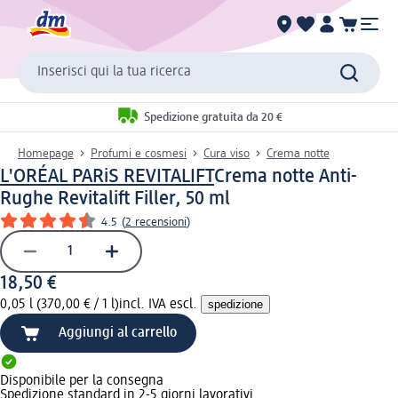
Inserisci qui la tua ricerca
Spedizione gratuita da 20 €
Homepage
Profumi e cosmesi
Cura viso
Crema notte
L'ORÉAL PARiS REVITALIFT
Crema notte Anti-
Rughe Revitalift Filler, 50 ml
4.5
(
2 recensioni
)
18,50 €
0,05 l (370,00 € / 1 l)
incl. IVA escl.
spedizione
Aggiungi al carrello
Disponibile per la consegna
Spedizione standard in 2-5 giorni lavorativi