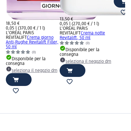
13,50 €
18,50 €
0,05 l (270,00 € / 1 l)
0,05 l (370,00 € / 1 l)
L'ORÉAL PARiS
L'ORÉAL PARiS
REVITALIFT
Crema notte
REVITALIFT
Crema giorno
Revitalift, 50 ml
Anti-Rughe Revitalift Filler,
(0)
50 ml
Disponibile per la
(0)
consegna
Disponibile per la
seleziona il negozio dm
consegna
seleziona il negozio dm