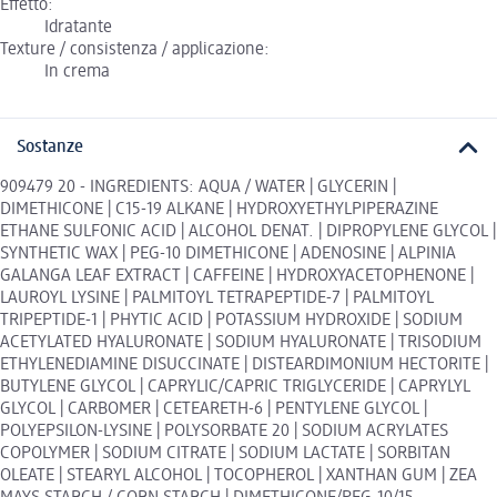
Effetto:
Idratante
Texture / consistenza / applicazione:
In crema
Sostanze
909479 20 - INGREDIENTS: AQUA / WATER | GLYCERIN |
DIMETHICONE | C15-19 ALKANE | HYDROXYETHYLPIPERAZINE
ETHANE SULFONIC ACID | ALCOHOL DENAT. | DIPROPYLENE GLYCOL |
SYNTHETIC WAX | PEG-10 DIMETHICONE | ADENOSINE | ALPINIA
GALANGA LEAF EXTRACT | CAFFEINE | HYDROXYACETOPHENONE |
LAUROYL LYSINE | PALMITOYL TETRAPEPTIDE-7 | PALMITOYL
TRIPEPTIDE-1 | PHYTIC ACID | POTASSIUM HYDROXIDE | SODIUM
ACETYLATED HYALURONATE | SODIUM HYALURONATE | TRISODIUM
ETHYLENEDIAMINE DISUCCINATE | DISTEARDIMONIUM HECTORITE |
BUTYLENE GLYCOL | CAPRYLIC/CAPRIC TRIGLYCERIDE | CAPRYLYL
GLYCOL | CARBOMER | CETEARETH-6 | PENTYLENE GLYCOL |
POLYEPSILON-LYSINE | POLYSORBATE 20 | SODIUM ACRYLATES
COPOLYMER | SODIUM CITRATE | SODIUM LACTATE | SORBITAN
OLEATE | STEARYL ALCOHOL | TOCOPHEROL | XANTHAN GUM | ZEA