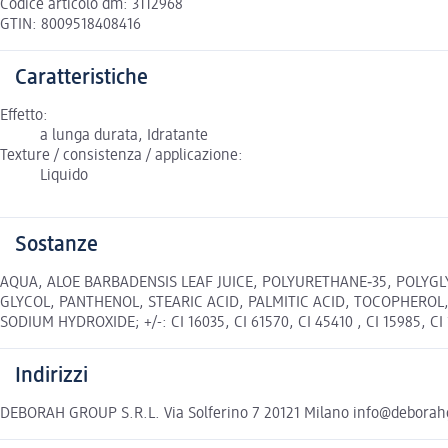
Codice articolo dm: 3112968
GTIN: 8009518408416
Caratteristiche
Effetto:
a lunga durata, Idratante
Texture / consistenza / applicazione:
Liquido
Sostanze
AQUA, ALOE BARBADENSIS LEAF JUICE, POLYURETHANE‐35, POLYGL
GLYCOL, PANTHENOL, STEARIC ACID, PALMITIC ACID, TOCOPHEROL
SODIUM HYDROXIDE; +/-: CI 16035, CI 61570, CI 45410 , CI 15985, CI 17
Indirizzi
DEBORAH GROUP S.R.L. Via Solferino 7 20121 Milano info@debora