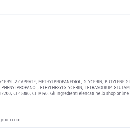
YCERYL‐2 CAPRATE, METHYLPROPANEDIOL, GLYCERIN, BUTYLENE GLY
, PHENYLPROPANOL, ETHYLHEXYLGLYCERIN, TETRASODIUM GLUTAMAT
200, CI 45380, CI 19140. Gli ingredienti elencati nello shop online p
hgroup.com