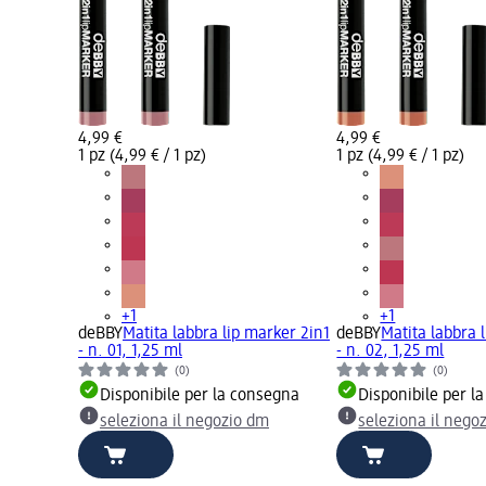
4,99 €
4,99 €
1 pz (4,99 € / 1 pz)
1 pz (4,99 € / 1 pz)
+1
+1
deBBY
Matita labbra lip marker 2in1
deBBY
Matita labbra 
- n. 01, 1,25 ml
- n. 02, 1,25 ml
(0)
(0)
Disponibile per la consegna
Disponibile per l
seleziona il negozio dm
seleziona il nego