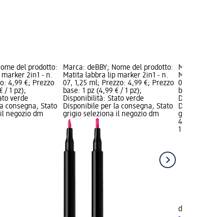
ome del prodotto:
Marca: deBBY; Nome del prodotto:
Marca: deBB
p marker 2in1 - n.
Matita labbra lip marker 2in1 - n.
Matita labbr
zo: 4,99 €; Prezzo
07, 1,25 ml; Prezzo: 4,99 €; Prezzo
06, 1,25 g; 
 / 1 pz);
base: 1 pz (4,99 € / 1 pz);
base: 1 pz (4
tato verde
Disponibilità: Stato verde
Disponibilit
la consegna, Stato
Disponibile per la consegna, Stato
Disponibile
 il negozio dm
grigio seleziona il negozio dm
grigio selez
4,99 €
1 pz (4,99 € 
+1
deBBY
Matit
- n. 06, 1,25