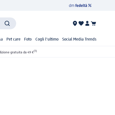
sa
Pet care
Foto
Cogli l'ultimo
Social Media Trends
(1)
izione gratuita da 49 €