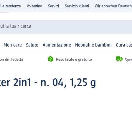
ni e tendenze
Volantino
Servizi
Servizio clienti
Wir sprechen Deutsch
qui la tua ricerca
Men care
Salute
Alimentazione
Neonati e bambini
Cura ca
con dm fedeltà
Reso facile e gratuito
Sped
r 2in1 - n. 04, 1,25 g