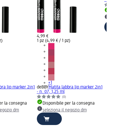
Disponib
selezion
4,99 €
z)
1 pz (4,99 € / 1 pz)
+1
bra lip marker 2in1
deBBY
Matita labbra lip marker 2in1
- n. 07, 1,25 ml
(0)
er la consegna
Disponibile per la consegna
negozio dm
seleziona il negozio dm