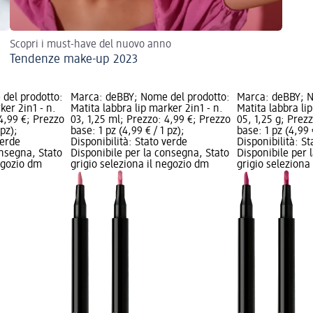
Scopri i must-have del nuovo anno
Tendenze make-up 2023
del prodotto:
Marca: deBBY; Nome del prodotto:
Marca: deBBY; N
ker 2in1 - n.
Matita labbra lip marker 2in1 - n.
Matita labbra li
 4,99 €; Prezzo
03, 1,25 ml; Prezzo: 4,99 €; Prezzo
05, 1,25 g; Prez
 pz);
base: 1 pz (4,99 € / 1 pz);
base: 1 pz (4,99 €
verde
Disponibilità: Stato verde
Disponibilità: S
onsegna, Stato
Disponibile per la consegna, Stato
Disponibile per 
negozio dm
grigio seleziona il negozio dm
grigio seleziona