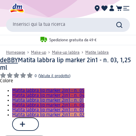
Inserisci qui la tua ricerca
Spedizione gratuita da 49 €
Homepage
Make-up
Make-up labbra
Matite labbra
deBBY
Matita labbra lip marker 2in1 - n. 03, 1,25
ml
0
(
Valuta il prodotto
)
Colore
Matita labbra lip marker 2in1 - n. 05
Matita labbra lip marker 2in1 - n. 04
Matita labbra lip marker 2in1 - n. 01
Matita labbra lip marker 2in1 - n. 06
Matita labbra lip marker 2in1 - n. 03
Matita labbra lip marker 2in1 - n. 02