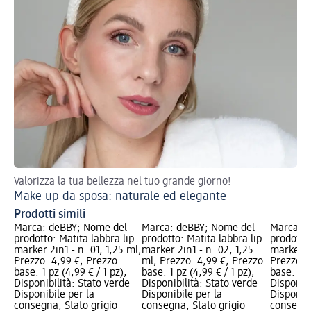
Valorizza la tua bellezza nel tuo grande giorno!
Sc
Make-up da sposa: naturale ed elegante
Te
Prodotti simili
Marca: deBBY; Nome del
Marca: deBBY; Nome del
Marca: d
prodotto: Matita labbra lip
prodotto: Matita labbra lip
prodotto:
marker 2in1 - n. 01, 1,25 ml;
marker 2in1 - n. 02, 1,25
marker 2i
Prezzo: 4,99 €; Prezzo
ml; Prezzo: 4,99 €; Prezzo
Prezzo: 
base: 1 pz (4,99 € / 1 pz);
base: 1 pz (4,99 € / 1 pz);
base: 1 p
Disponibilità: Stato verde
Disponibilità: Stato verde
Disponibi
Disponibile per la
Disponibile per la
Disponibi
consegna, Stato grigio
consegna, Stato grigio
consegna