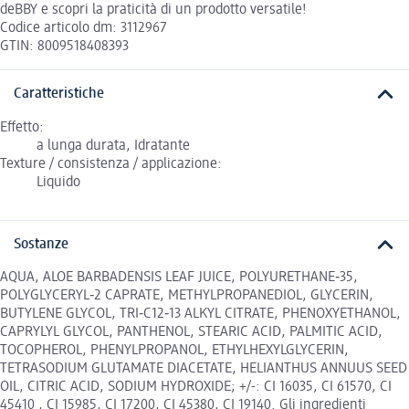
deBBY e scopri la praticità di un prodotto versatile!
Codice articolo dm: 3112967
GTIN: 8009518408393
Caratteristiche
Effetto:
a lunga durata, Idratante
Texture / consistenza / applicazione:
Liquido
Sostanze
AQUA, ALOE BARBADENSIS LEAF JUICE, POLYURETHANE‐35,
POLYGLYCERYL‐2 CAPRATE, METHYLPROPANEDIOL, GLYCERIN,
BUTYLENE GLYCOL, TRI‐C12‐13 ALKYL CITRATE, PHENOXYETHANOL,
CAPRYLYL GLYCOL, PANTHENOL, STEARIC ACID, PALMITIC ACID,
TOCOPHEROL, PHENYLPROPANOL, ETHYLHEXYLGLYCERIN,
TETRASODIUM GLUTAMATE DIACETATE, HELIANTHUS ANNUUS SEED
OIL, CITRIC ACID, SODIUM HYDROXIDE; +/-: CI 16035, CI 61570, CI
45410 , CI 15985, CI 17200, CI 45380, CI 19140. Gli ingredienti