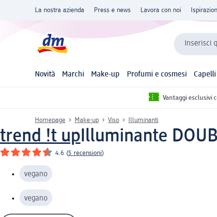
La nostra azienda
Press e news
Lavora con noi
Ispirazio
Inserisci 
Novità
Marchi
Make-up
Profumi e cosmesi
Capelli
Vantaggi esclusivi 
Homepage
Make-up
Viso
Illuminanti
trend !t up
Illuminante DOUB
4.6
(
5 recensioni
)
vegano
vegano