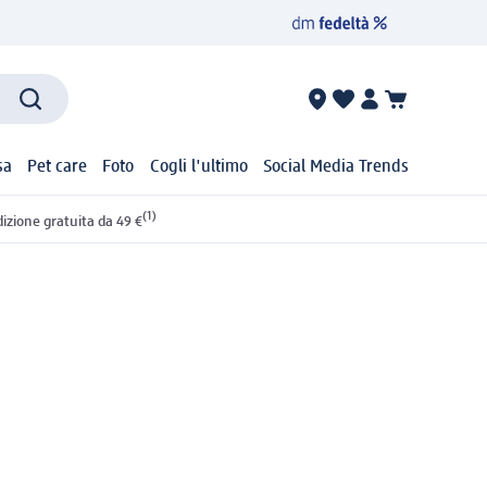
sa
Pet care
Foto
Cogli l'ultimo
Social Media Trends
(1)
izione gratuita da 49 €