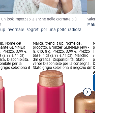
i un look impeccabile anche nelle giornate più
Valorizza la tu
!
Make-up da s
up invernale: segreti per una pelle radiosa
 up; Nome del
Marca: trend !t up; Nome del
Marca: tren
inante GLIMMER
prodotto: Bronzer GLIMMER jelly -
prodotto: 
 g; Prezzo: 3,99 €;
n. 010, 8 g; Prezzo: 3,99 €; Prezzo
TOUCH - n. 
 (3,99 € / 1 pz);
base: 1 pz (3,99 € / 1 pz); Marchio
3,99 €; Prez
ca; Disponibilità:
dm grafica; Disponibilità: Stato
pz); Marchi
onibile per la
verde Disponibile per la consegna,
Disponibilit
grigio seleziona il
Stato grigio seleziona il negozio dm
Disponibile
grigio selez
3,99 €
1 pz (3,99 € 