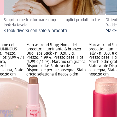
Scopri come trasformare cinque semplici prodotti in tre
Ottien
look da favola!
fredde
3 look diversi con solo 5 prodotti
Make-
 Nome del
Marca: trend !t up; Nome del
Marca: trend !t
 LUMINOUS
prodotto: Illuminante & bronzer
prodotto: Illum
g; Prezzo:
Duo Face Stick - n. 020, 8 g;
jelly - n. 030, 8
 pz (3,99 € / 1
Prezzo: 4,99 €; Prezzo base: 1 pz
Prezzo base: 1 pz
ica;
(4,99 € / 1 pz); Marchio dm grafica;
Marchio dm grafi
verde
Disponibilità: Stato verde
Stato verde Disp
onsegna, Stato
Disponibile per la consegna, Stato
consegna, Stato 
negozio dm
grigio seleziona il negozio dm
negozio dm