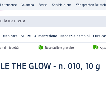
ni e tendenze
Volantino
Servizi
Servizio clienti
Wir sprechen Deutsch
qui la tua ricerca
Men care
Salute
Alimentazione
Neonati e bambini
Cura ca
con dm fedeltà
Reso facile e gratuito
Sped
LE THE GLOW - n. 010, 10 g