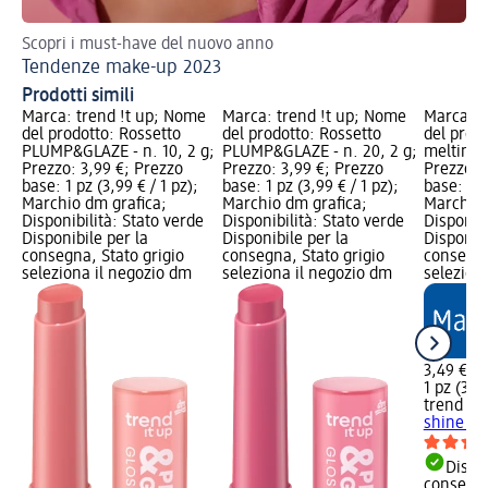
Scopri i must-have del nuovo anno
Pe
Tendenze make-up 2023
Ma
Prodotti simili
Marca: trend !t up; Nome
Marca: trend !t up; Nome
Marca: t
del prodotto: Rossetto
del prodotto: Rossetto
del prod
PLUMP&GLAZE - n. 10, 2 g;
PLUMP&GLAZE - n. 20, 2 g;
melting s
Prezzo: 3,99 €; Prezzo
Prezzo: 3,99 €; Prezzo
Prezzo: 
base: 1 pz (3,99 € / 1 pz);
base: 1 pz (3,99 € / 1 pz);
base: 1 p
Marchio dm grafica;
Marchio dm grafica;
Marchio 
Disponibilità: Stato verde
Disponibilità: Stato verde
Disponibi
Disponibile per la
Disponibile per la
Disponibi
consegna, Stato grigio
consegna, Stato grigio
consegna
seleziona il negozio dm
seleziona il negozio dm
selezion
3,49 €
1 pz (3,49
trend !t 
shine - n
Dispon
consegn