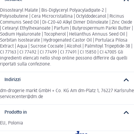
Diisostearyl Malate | Bis-Diglyceryl Polyacyladipate-2 |
Polyisobutene | Cera Microcristallina | Octyldodecanol | Ricinus
Communis Seed Oil | Di-C20-40 Alkyl Dimer Dilinoleate | Zinc Oxide
| Cetearyl Ethylhexanoate | Parfum | Butyrospermum Parkii Butter |
Sodium Hyaluronate | Tocopherol | Helianthus Annuus Seed Oil |
Sorbitan Isostearate | Hydrogenated Castor Oil | Portulaca Pilosa
Extract | Aqua | Sucrose Cocoate | Alcohol | Palmitoyl Tripeptide-38 |
CI 77163 | CI 77492 | CI 77499 | CI 77491 | CI 15850 | CI 47005 Gli
ingredienti elencati nello shop online possono differire da quelli
riportati sulla confezione.
Indirizzi
dm-drogerie markt GmbH + Co. KG Am dm-Platz 1, 76227 Karlsruhe
servicecenter@dm.de
Prodotto in
EU, Polonia