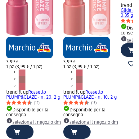
trend !t 
Glide & S
0,35 g
Dispon
consegn
selez
3,99 €
3,99 €
1 pz (3,99 € / 1 pz)
1 pz (3,99 € / 1 pz)
trend !t up
Rossetto
trend !t up
Rossetto
PLUMP&GLAZE - n. 20, 2 g
PLUMP&GLAZE - n. 10, 2 g
(12)
(15)
Disponibile per la
Disponibile per la
consegna
consegna
seleziona il negozio dm
seleziona il negozio dm