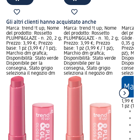
Gli altri clienti hanno acquistato anche
Marca: trend !t up; Nome
Marca: trend !t up; Nome
Marca: t
del prodotto: Rossetto
del prodotto: Rossetto
del prodo
PLUMP&GLAZE - n. 20, 2 g;
PLUMP&GLAZE - n. 10, 2 g;
Glide & S
Prezzo: 3,99 €; Prezzo
Prezzo: 3,99 €; Prezzo
0,35 g; P
base: 1 pz (3,99 € / 1 pz);
base: 1 pz (3,99 € / 1 pz);
Prezzo ba
Marchio dm grafica;
Marchio dm grafica;
pz); Mar
Disponibilità: Stato verde
Disponibilità: Stato verde
Disponibi
Disponibile per la
Disponibile per la
Disponibi
consegna, Stato grigio
consegna, Stato grigio
consegna
seleziona il negozio dm
seleziona il negozio dm
selezion
1,99 €
1 pz (1,99