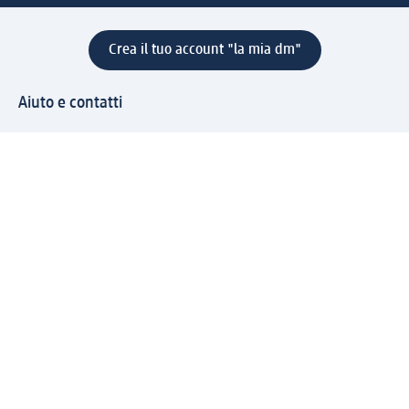
Crea il tuo account "la mia dm"
Aiuto e contatti
Servizi
Servizio clienti
Spedizione e consegna
Reso e rimborso
L'azienda
La nostra azienda
Corporate Responsibility
Lavora con noi
Press e news
Espansione
Un mondo di prodotti
Il mondo dm
Punti vendita
Il nostro Journal