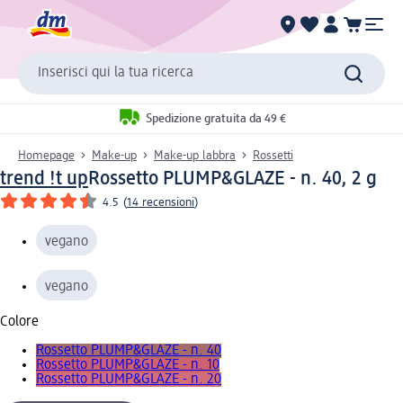
Inserisci qui la tua ricerca
Spedizione gratuita da 49 €
Homepage
Make-up
Make-up labbra
Rossetti
trend !t up
Rossetto PLUMP&GLAZE - n. 40, 2 g
4.5
(
14 recensioni
)
vegano
vegano
Colore
Rossetto PLUMP&GLAZE - n. 40
Rossetto PLUMP&GLAZE - n. 10
Rossetto PLUMP&GLAZE - n. 20