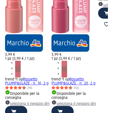
selez
3,99 €
3,99 €
1 pz (3,99 € / 1 pz)
1 pz (3,99 € / 1 pz)
trend !t up
Rossetto
trend !t up
Rossetto
PLUMP&GLAZE - n. 10, 2 g
PLUMP&GLAZE - n. 20, 2 g
(15)
(12)
Disponibile per la
Disponibile per la
consegna
consegna
seleziona il negozio dm
seleziona il negozio dm