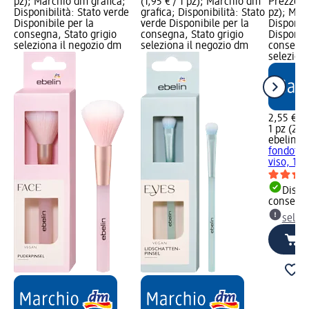
pz); Marchio dm grafica;
(1,95 € / 1 pz); Marchio dm
Prezzo ba
Disponibilità: Stato verde
grafica; Disponibilità: Stato
pz); Mar
Disponibile per la
verde Disponibile per la
Disponibi
consegna, Stato grigio
consegna, Stato grigio
Disponibi
seleziona il negozio dm
seleziona il negozio dm
consegna
selezion
2,55 €
1 pz (2,55
ebelin
Pe
fondotin
viso, 1 p
Dispon
consegn
selez