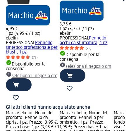
3,75 €
4,95 €
1 pz (3,75 € / 1 pz)
1 pz (4,95 € / 1 pz)
ebelin
ebelin
PROFESSIONAL
Pennello
PROFESSIONAL
Pennello
occhi da sfumatura, 1 pz
sintetico professionale per
(72)
blush, 1 pz
Disponibile per la
(78)
consegna
Disponibile per la
seleziona il negozio dm
consegna
seleziona il negozio dm
Gli altri clienti hanno acquistato anche
Marca: ebelin; Nome del
Marca: ebelin; Nome del
Marca: e
prodotto: Pennello da
prodotto: Pennello per
prodotto
cipria, 1 pz; Prezzo: 3,95 €;
ombretto, 1 pz; Prezzo:
fondotin
Prezzo base: 1 pz (3,95 € / 1
1,95 €; Prezzo base: 1 pz
viso, 1 p