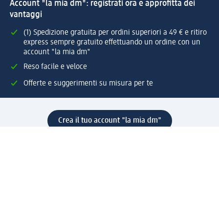
Account "la mia dm": registrati ora e approfitta dei
vantaggi
(1) Spedizione gratuita per ordini superiori a 49 € e ritiro
express sempre gratuito effettuando un ordine con un
account "la mia dm"
Reso facile e veloce
Offerte e suggerimenti su misura per te
Crea il tuo account "la mia dm"
Aiuto e contatti
Servizi
Servizio clienti
Spedizione e consegna
Reso e rimborso
L'azienda