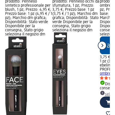
prodotto: Pennello
prodotto: Pennello occhi da
prodotto
sintetico professionale per
sfumatura, 1 pz; Prezzo:
ombretto
blush, 1 pz; Prezzo: 4,95 €;
3,75 €; Prezzo base: 1 pz
pz; Prez
Prezzo base: 1 pz (4,95 € / 1
(3,75 € / 1 pz); Marchio dm
base: 1 p
pz); Marchio dm grafica;
grafica; Disponibilità: Stato
Marchio 
Disponibilità: Stato verde
verde Disponibile per la
Disponibi
Disponibile per la
consegna, Stato grigio
Disponibi
consegna, Stato grigio
seleziona il negozio dm
consegna
seleziona il negozio dm
selezion
3,75 €
1 pz (3,75
ebelin
PROFESS
ombretto
Dispon
consegn
selez