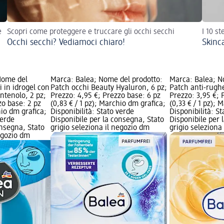
e
Scopri come proteggere e truccare gli occhi secchi
I 10 s
Occhi secchi? Vediamoci chiaro!
Skinc
Nome del
Marca: Balea; Nome del prodotto:
Marca: Balea; N
i in idrogel con
Patch occhi Beauty Hyaluron, 6 pz;
Patch anti-rughe
antenolo, 2 pz;
Prezzo: 4,95 €; Prezzo base: 6 pz
Prezzo: 3,95 €; 
zo base: 2 pz
(0,83 € / 1 pz); Marchio dm grafica;
(0,33 € / 1 pz); 
hio dm grafica;
Disponibilità: Stato verde
Disponibilità: S
verde
Disponibile per la consegna, Stato
Disponibile per 
onsegna, Stato
grigio seleziona il negozio dm
grigio seleziona
negozio dm