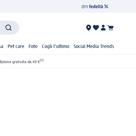
sa
Pet care
Foto
Cogli l'ultimo
Social Media Trends
(1)
izione gratuita da 49 €