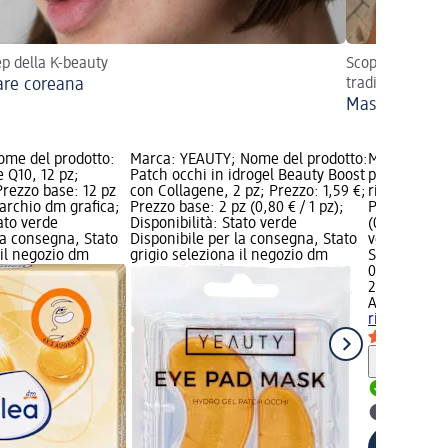
tep della K-beauty
Scopri il trend 
are coreana
tradizionale ci
Massaggio vi
ome del prodotto:
Marca: YEAUTY; Nome del prodotto:
Marca: ACT
 Q10, 12 pz;
Patch occhi in idrogel Beauty Boost
prodotto: Pa
Prezzo base: 12 pz
con Collagene, 2 pz; Prezzo: 1,59 €;
rivitalizzant
Marchio dm grafica;
Prezzo base: 2 pz (0,80 € / 1 pz);
Prezzo: 0,99
tato verde
Disponibilità: Stato verde
(0,50 € / 1 p
la consegna, Stato
Disponibile per la consegna, Stato
verde Dispo
 il negozio dm
grigio seleziona il negozio dm
Stato grigio
0,99 €
2 pz (0,50 € 
ACTY MASK
rivitalizzant
Informaz
Disponib
selezion