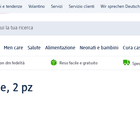
ni e tendenze
Volantino
Servizi
Servizio clienti
Wir sprechen Deutsch
qui la tua ricerca
Men care
Salute
Alimentazione
Neonati e bambini
Cura ca
con dm fedeltà
Reso facile e gratuito
Sped
ce, 2 pz