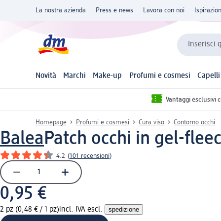
La nostra azienda
Press e news
Lavora con noi
Ispirazio
Inserisci 
Novità
Marchi
Make-up
Profumi e cosmesi
Capelli
Vantaggi esclusivi 
Homepage
Profumi e cosmesi
Cura viso
Contorno occhi
Balea
Patch occhi in gel-flee
4.2
(
101 recensioni
)
0,95 €
2 pz (0,48 € / 1 pz)
incl. IVA escl.
spedizione