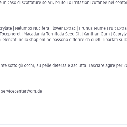
e in caso di scottature solari, brufoli o irritazioni cutanee nel co
yacrylate | Nelumbo Nucifera Flower Extrac | Prunus Mume Fruit Extract
 Tocopherol | Macadamia Ternifolia Seed Oil | Xanthan Gum | Caprylyl 
elencati nello shop online possono differire da quelli riportati sul
nte sotto gli occhi, su pelle detersa e asciutta. Lasciare agire per 
e servicecenter@dm.de