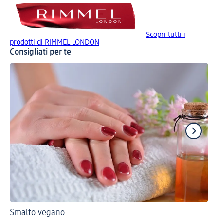
Scopri tutti i
prodotti di RIMMEL LONDON
Consigliati per te
Smalto vegano
Gu