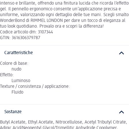
intenso e brillante, offrendo una finitura lucida che ricorda l’effetto
gel. Il pennello ergonomico consente un’applicazione precisa e
uniforme, valorizzando ogni dettaglio delle tue mani. Scegli smalto
WonderBond di RIMMEL LONDON per dare un tocco di eleganza al
tuo look quotidiano. Provalo ora e scopri la differenza!
Codice articolo dm: 3107344
GTIN: 3616306379787
Caratteristiche
Colore di base:
nudo
Effetto:
Luminoso
Texture / consistenza / applicazione:
Fluido
Sostanze
Butyl Acetate, Ethyl Acetate, Nitrocellulose, Acetyl Tributyl Citrate,
Adipic Acid/Neopentyl Glycol/Trimellitic Anhydride Copolymer,