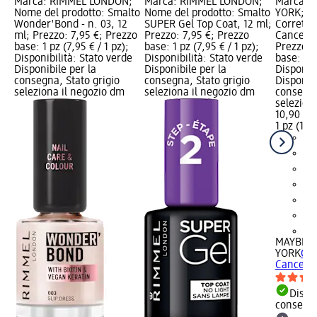
Marca: RIMMEL LONDON;
Marca: RIMMEL LONDON;
Marca: 
Nome del prodotto: Smalto
Nome del prodotto: Smalto
YORK; No
Wonder'Bond - n. 03, 12
SUPER Gel Top Coat, 12 ml;
Corretto
ml; Prezzo: 7,95 €; Prezzo
Prezzo: 7,95 €; Prezzo
Cancella 
base: 1 pz (7,95 € / 1 pz);
base: 1 pz (7,95 € / 1 pz);
Prezzo: 
Disponibilità: Stato verde
Disponibilità: Stato verde
base: 1 p
Disponibile per la
Disponibile per la
Disponibi
consegna, Stato grigio
consegna, Stato grigio
Disponibi
seleziona il negozio dm
seleziona il negozio dm
consegna
selezion
10,90 €
1 pz (10,9
+7
MAYBELL
YORK
Cor
Cancella 
Dispon
consegn