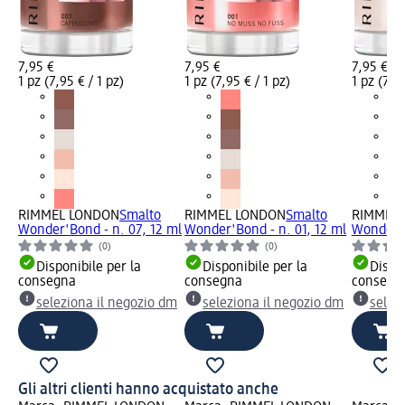
7,95 €
7,95 €
7,95 €
1 pz (7,95 € / 1 pz)
1 pz (7,95 € / 1 pz)
1 pz (7,95
RIMMEL LONDON
Smalto
RIMMEL LONDON
Smalto
RIMMEL
Wonder'Bond - n. 07, 12 ml
Wonder'Bond - n. 01, 12 ml
Wonder'B
(0)
(0)
Disponibile per la
Disponibile per la
Dispon
consegna
consegna
consegn
seleziona il negozio dm
seleziona il negozio dm
selez
Gli altri clienti hanno acquistato anche