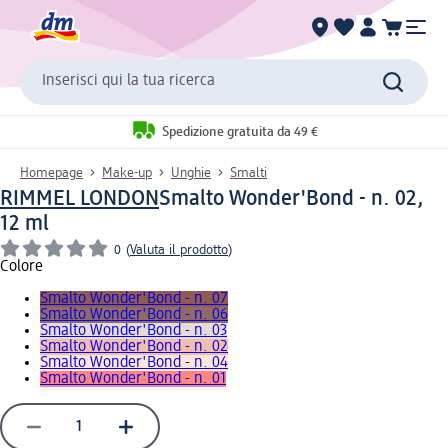
Inserisci qui la tua ricerca
Spedizione gratuita da 49 €
Homepage
Make-up
Unghie
Smalti
RIMMEL LONDON
Smalto Wonder'Bond - n. 02,
12 ml
0
(
Valuta il prodotto
)
Colore
Smalto Wonder'Bond - n. 07
Smalto Wonder'Bond - n. 06
Smalto Wonder'Bond - n. 03
Smalto Wonder'Bond - n. 02
Smalto Wonder'Bond - n. 04
Smalto Wonder'Bond - n. 01