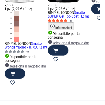
selez
7,95 €
7,95 €
1 pz (7,95 € / 1 pz)
1 pz (7,95 € / 1 pz)
RIMMEL LONDON
Smalto
SUPER Gel Top Coat, 12 ml
(6)
Informazioni
Disponibile per la
consegna
seleziona il negozio dm
RIMMEL LONDON
Smalto
Wonder'Bond - n. 03, 12 ml
(0)
Disponibile per la
consegna
seleziona il negozio dm