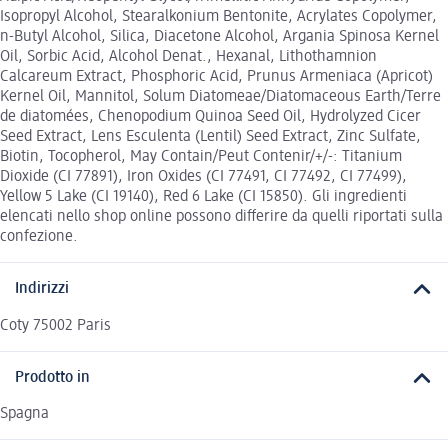
Isopropyl Alcohol, Stearalkonium Bentonite, Acrylates Copolymer,
n-Butyl Alcohol, Silica, Diacetone Alcohol, Argania Spinosa Kernel
Oil, Sorbic Acid, Alcohol Denat., Hexanal, Lithothamnion
Calcareum Extract, Phosphoric Acid, Prunus Armeniaca (Apricot)
Kernel Oil, Mannitol, Solum Diatomeae/Diatomaceous Earth/Terre
de diatomées, Chenopodium Quinoa Seed Oil, Hydrolyzed Cicer
Seed Extract, Lens Esculenta (Lentil) Seed Extract, Zinc Sulfate,
Biotin, Tocopherol, May Contain/Peut Contenir/+/-: Titanium
Dioxide (CI 77891), Iron Oxides (CI 77491, CI 77492, CI 77499),
Yellow 5 Lake (CI 19140), Red 6 Lake (CI 15850). Gli ingredienti
elencati nello shop online possono differire da quelli riportati sulla
confezione.
Indirizzi
Coty 75002 Paris
Prodotto in
Spagna