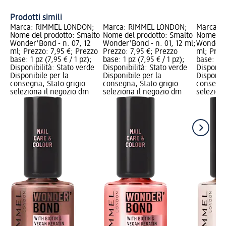
Un
Prodotti simili
Marca: RIMMEL LONDON;
Marca: RIMMEL LONDON;
Marca: 
Nome del prodotto: Smalto
Nome del prodotto: Smalto
Nome del
Wonder'Bond - n. 07, 12
Wonder'Bond - n. 01, 12 ml;
Wonder'B
ml; Prezzo: 7,95 €; Prezzo
Prezzo: 7,95 €; Prezzo
ml; Prez
base: 1 pz (7,95 € / 1 pz);
base: 1 pz (7,95 € / 1 pz);
base: 1 p
Disponibilità: Stato verde
Disponibilità: Stato verde
Disponibi
Disponibile per la
Disponibile per la
Disponibi
consegna, Stato grigio
consegna, Stato grigio
consegna
seleziona il negozio dm
seleziona il negozio dm
selezion