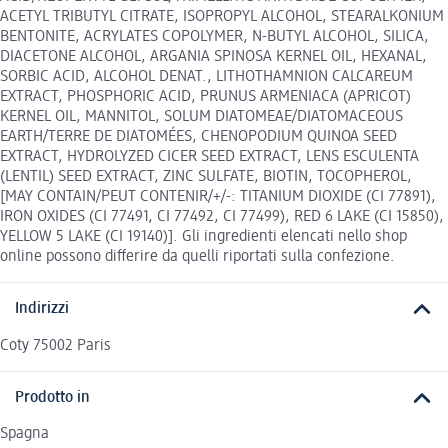
ACETYL TRIBUTYL CITRATE, ISOPROPYL ALCOHOL, STEARALKONIUM
BENTONITE, ACRYLATES COPOLYMER, N-BUTYL ALCOHOL, SILICA,
DIACETONE ALCOHOL, ARGANIA SPINOSA KERNEL OIL, HEXANAL,
SORBIC ACID, ALCOHOL DENAT., LITHOTHAMNION CALCAREUM
EXTRACT, PHOSPHORIC ACID, PRUNUS ARMENIACA (APRICOT)
KERNEL OIL, MANNITOL, SOLUM DIATOMEAE/DIATOMACEOUS
EARTH/TERRE DE DIATOMÉES, CHENOPODIUM QUINOA SEED
EXTRACT, HYDROLYZED CICER SEED EXTRACT, LENS ESCULENTA
(LENTIL) SEED EXTRACT, ZINC SULFATE, BIOTIN, TOCOPHEROL,
[MAY CONTAIN/PEUT CONTENIR/+/-: TITANIUM DIOXIDE (CI 77891),
IRON OXIDES (CI 77491, CI 77492, CI 77499), RED 6 LAKE (CI 15850),
YELLOW 5 LAKE (CI 19140)]. Gli ingredienti elencati nello shop
online possono differire da quelli riportati sulla confezione.
Indirizzi
Coty 75002 Paris
Prodotto in
Spagna