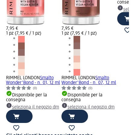
consegn
selez
7,95 €
7,95 €
1 pz (7,95 € / 1 pz)
1 pz (7,95 € / 1 pz)
RIMMEL LONDON
Smalto
RIMMEL LONDON
Smalto
Wonder'Bond - n. 01, 12 ml
Wonder'Bond - n. 07, 12 ml
(0)
(0)
Disponibile per la
Disponibile per la
consegna
consegna
seleziona il negozio dm
seleziona il negozio dm