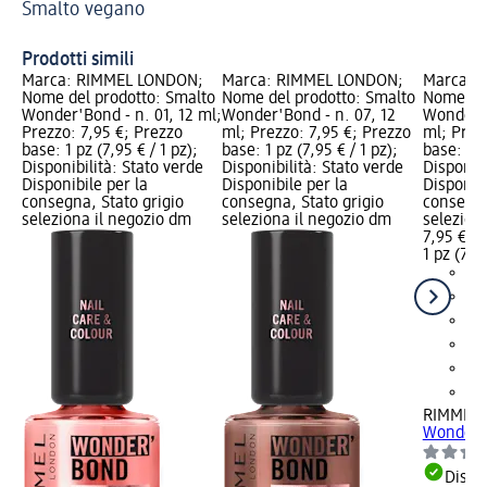
Smalto vegano
Gu
Un
Prodotti simili
Marca: RIMMEL LONDON;
Marca: RIMMEL LONDON;
Marca: 
Nome del prodotto: Smalto
Nome del prodotto: Smalto
Nome del
Wonder'Bond - n. 01, 12 ml;
Wonder'Bond - n. 07, 12
Wonder'B
Prezzo: 7,95 €; Prezzo
ml; Prezzo: 7,95 €; Prezzo
ml; Prez
base: 1 pz (7,95 € / 1 pz);
base: 1 pz (7,95 € / 1 pz);
base: 1 p
Disponibilità: Stato verde
Disponibilità: Stato verde
Disponibi
Disponibile per la
Disponibile per la
Disponibi
consegna, Stato grigio
consegna, Stato grigio
consegna
seleziona il negozio dm
seleziona il negozio dm
selezion
7,95 €
1 pz (7,95
RIMMEL
Wonder'B
Dispon