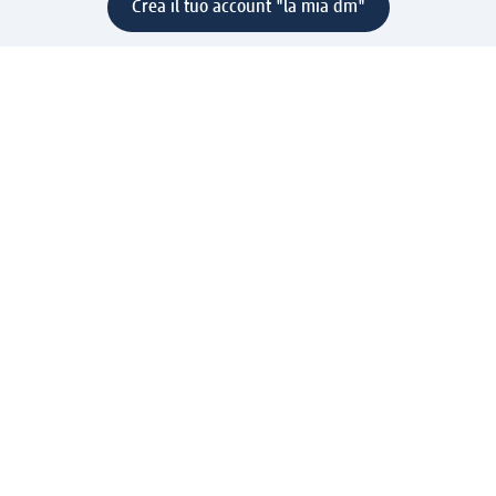
Crea il tuo account "la mia dm"
Aiuto e contatti
Servizi
Servizio clienti
Spedizione e consegna
Reso e rimborso
L'azienda
La nostra azienda
Corporate Responsibility
Lavora con noi
Press e news
Espansione
Un mondo di prodotti
Il mondo dm
Punti vendita
Il nostro Journal
Vivere consapevoli con dm