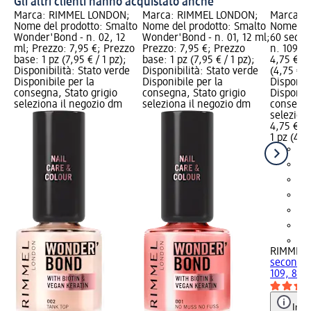
Gli altri clienti hanno acquistato anche
;
Marca: RIMMEL LONDON;
Marca: RIMMEL LONDON;
Marca: 
Nome del prodotto: Smalto
Nome del prodotto: Smalto
Nome del
Wonder'Bond - n. 02, 12
Wonder'Bond - n. 01, 12 ml;
60 secon
;
ml; Prezzo: 7,95 €; Prezzo
Prezzo: 7,95 €; Prezzo
n. 109, 8
base: 1 pz (7,95 € / 1 pz);
base: 1 pz (7,95 € / 1 pz);
4,75 €; 
Disponibilità: Stato verde
Disponibilità: Stato verde
(4,75 € / 
e
Disponibile per la
Disponibile per la
Disponibi
consegna, Stato grigio
consegna, Stato grigio
Disponibi
seleziona il negozio dm
seleziona il negozio dm
consegna
selezion
4,75 €
1 pz (4,7
+8
RIMMEL
seconds 
109, 8 m
Info