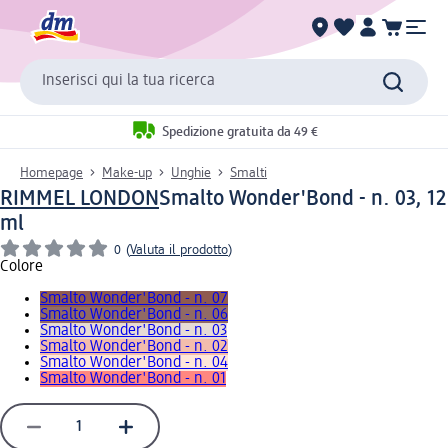
Inserisci qui la tua ricerca
Spedizione gratuita da 49 €
Homepage
Make-up
Unghie
Smalti
RIMMEL LONDON
Smalto Wonder'Bond - n. 03, 12
ml
0
(
Valuta il prodotto
)
Colore
Smalto Wonder'Bond - n. 07
Smalto Wonder'Bond - n. 06
Smalto Wonder'Bond - n. 03
Smalto Wonder'Bond - n. 02
Smalto Wonder'Bond - n. 04
Smalto Wonder'Bond - n. 01