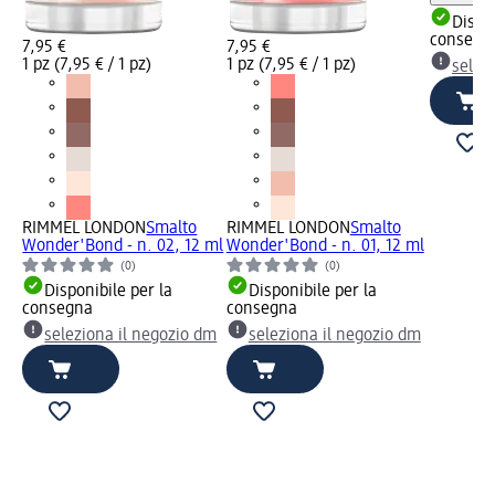
Dispon
consegn
7,95 €
7,95 €
1 pz (7,95 € / 1 pz)
1 pz (7,95 € / 1 pz)
selez
t
dm
RIMMEL LONDON
Smalto
RIMMEL LONDON
Smalto
Wonder'Bond - n. 02, 12 ml
Wonder'Bond - n. 01, 12 ml
(0)
(0)
Disponibile per la
Disponibile per la
consegna
consegna
seleziona il negozio dm
seleziona il negozio dm