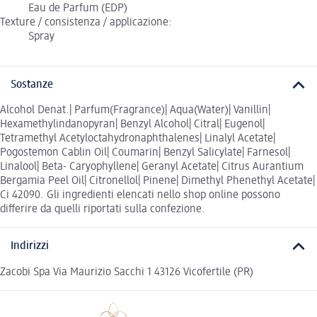
Eau de Parfum (EDP)
Texture / consistenza / applicazione:
Spray
Sostanze
Alcohol Denat.| Parfum(Fragrance)| Aqua(Water)| Vanillin|
Hexamethylindanopyran| Benzyl Alcohol| Citral| Eugenol|
Tetramethyl Acetyloctahydronaphthalenes| Linalyl Acetate|
Pogostemon Cablin Oil| Coumarin| Benzyl Salicylate| Farnesol|
Linalool| Beta- Caryophyllene| Geranyl Acetate| Citrus Aurantium
Bergamia Peel Oil| Citronellol| Pinene| Dimethyl Phenethyl Acetate|
Ci 42090. Gli ingredienti elencati nello shop online possono
differire da quelli riportati sulla confezione.
Indirizzi
Zacobi Spa Via Maurizio Sacchi 1 43126 Vicofertile (PR)