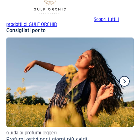
Scopri tutti i
prodotti di GULF ORCHID
Consigliati per te
Guida ai profumi leggeri
Tr
Profumi estivi per i giorni più caldi
Re