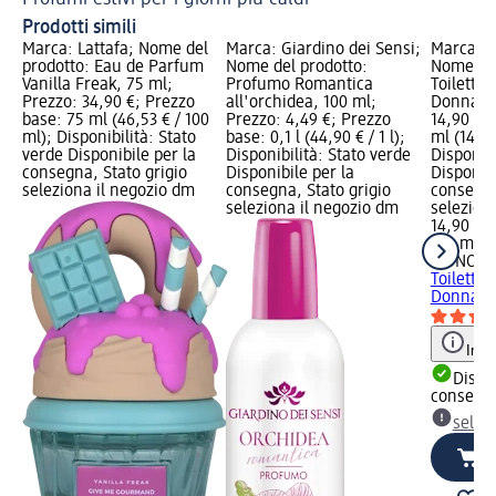
Prodotti simili
Marca: Lattafa; Nome del
Marca: Giardino dei Sensi;
Marca: 
prodotto: Eau de Parfum
Nome del prodotto:
Nome del
Vanilla Freak, 75 ml;
Profumo Romantica
Toilette 
Prezzo: 34,90 €; Prezzo
all'orchidea, 100 ml;
Donna, 1
base: 75 ml (46,53 € / 100
Prezzo: 4,49 €; Prezzo
14,90 €;
ml); Disponibilità: Stato
base: 0,1 l (44,90 € / 1 l);
ml (14,90
verde Disponibile per la
Disponibilità: Stato verde
Disponibi
consegna, Stato grigio
Disponibile per la
Disponibi
seleziona il negozio dm
consegna, Stato grigio
consegna
seleziona il negozio dm
selezion
14,90 €
100 ml (1
MONOTH
Toilette 
Donna, 1
Info
Dispon
consegn
selez