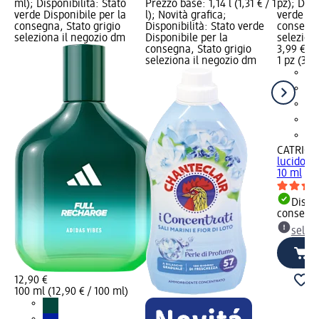
ml); Disponibilità: Stato
Prezzo base: 1,14 l (1,31 € / 1
pz); Disp
verde Disponibile per la
l); Novità grafica;
verde Dis
consegna, Stato grigio
Disponibilità: Stato verde
consegna
seleziona il negozio dm
Disponibile per la
selezion
consegna, Stato grigio
3,99 €
seleziona il negozio dm
1 pz (3,99
CATRICE
lucido Pe
10 ml
Dispon
consegn
selez
12,90 €
100 ml (12,90 € / 100 ml)