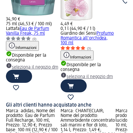
34,90 €
75 ml (46,53 € / 100 ml)
4,49 €
Lattafa
Eau de Parfum
0,1 l (44,90 € / 1 l)
Vanilla Freak, 75 ml
Giardino dei Sensi
Profumo
Romantica all'orchidea,
(0)
100 ml
Informazioni
(3)
Disponibile per la
Informazioni
consegna
Disponibile per la
seleziona il negozio dm
consegna
seleziona il negozio dm
Gli altri clienti hanno acquistato anche
Marca: adidas; Nome del
Marca: CHANTECLAIR;
Marca: C
prodotto: Eau de Parfum
Nome del prodotto:
prodotto
Full Recharge, 100 ml;
Ammorbidente concentrato
lucido Pe
Prezzo: 12,90 €; Prezzo
sali marini e fior di loto,
10 ml; Pr
base: 100 ml (12,90 € / 100
1,14 l; Prezzo: 1,49 €;
Prezzo ba