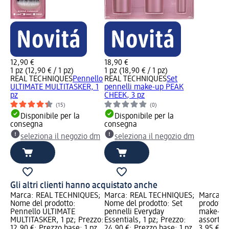
12,90 €
18,90 €
1 pz (12,90 € / 1 pz)
1 pz (18,90 € / 1 pz)
REAL TECHNIQUES
Pennello
REAL TECHNIQUES
Set
ULTIMATE MULTITASKER, 1
pennelli make-up PEAK
pz
CHEEK, 3 pz
(15)
(0)
Disponibile per la
Disponibile per la
consegna
consegna
seleziona il negozio dm
seleziona il negozio dm
Gli altri clienti hanno acquistato anche
Marca: REAL TECHNIQUES;
Marca: REAL TECHNIQUES;
Marca: e
Nome del prodotto:
Nome del prodotto: Set
prodotto
Pennello ULTIMATE
pennelli Everyday
make-up 
MULTITASKER, 1 pz; Prezzo:
Essentials, 1 pz; Prezzo:
assort., 
12,90 €; Prezzo base: 1 pz
24,90 €; Prezzo base: 1 pz
3,95 €; P