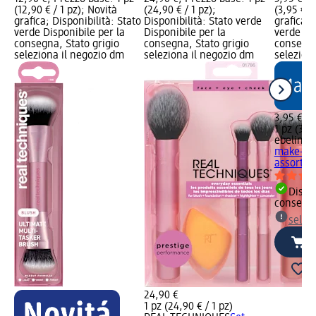
(12,90 € / 1 pz); Novità
(24,90 € / 1 pz);
(3,95 € /
grafica; Disponibilità: Stato
Disponibilità: Stato verde
grafica; 
verde Disponibile per la
Disponibile per la
verde Dis
consegna, Stato grigio
consegna, Stato grigio
consegna
seleziona il negozio dm
seleziona il negozio dm
selezion
3,95 €
1 pz (3,95
ebelin
Sp
make-up 
assort., 
Dispon
consegn
selez
24,90 €
1 pz (24,90 € / 1 pz)