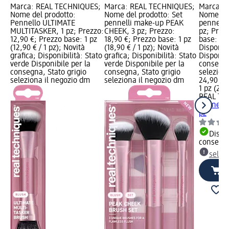
Marca: REAL TECHNIQUES;
Marca: REAL TECHNIQUES;
Marca: 
Nome del prodotto:
Nome del prodotto: Set
Nome del
Pennello ULTIMATE
pennelli make-up PEAK
pennelli 
MULTITASKER, 1 pz; Prezzo:
CHEEK, 3 pz; Prezzo:
pz; Prez
12,90 €; Prezzo base: 1 pz
18,90 €; Prezzo base: 1 pz
base: 1 p
(12,90 € / 1 pz); Novità
(18,90 € / 1 pz); Novità
Disponibi
grafica; Disponibilità: Stato
grafica; Disponibilità: Stato
Disponibi
verde Disponibile per la
verde Disponibile per la
consegna
consegna, Stato grigio
consegna, Stato grigio
selezion
seleziona il negozio dm
seleziona il negozio dm
24,90 €
1 pz (24,
REAL TE
pennelli 
pz
Dispon
consegn
selez