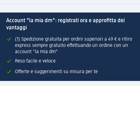
Account "la mia dm": registrati ora e approfitta dei
vantaggi
(1) Spedizione gratuita per ordini superiori a 49 € e ritiro
express sempre gratuito effettuando un ordine con un
account "la mia dm"
Reso facile e veloce
Offerte e suggerimenti su misura per te
Crea il tuo account "la mia dm"
Aiuto e contatti
Servizi
Servizio clienti
Spedizione e consegna
Reso e rimborso