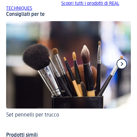
Scopri tutti i prodotti di REAL
TECHNIQUES
Consigliati per te
Set pennelli per trucco
Pe
Prodotti simili