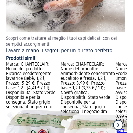
Scopri come trattare al meglio i tuoi capi delicati con dei
Gui
semplici accorgimenti!
Fa
Lavare a mano: i segreti per un bucato perfetto
Prodotti simili
Marca: CHANTECLAIR;
Marca: CHANTECLAIR;
Marca: 
Nome del prodotto:
Nome del prodotto:
Nome del
Ricarica ecodetergente
Ammorbidente concentrato
Ecodeterg
lavatrice Bebè, 1,2 l;
eucalipto e fresia, 1,2 l;
limone e 
Prezzo: 5,29 €; Prezzo
Prezzo: 3,99 €; Prezzo
Prezzo: 
base: 1,2 l (4,41 € / 1 l);
base: 1,2 l (3,33 € / 1 l);
base: 0,5 
Disponibilità: Stato verde
Novità grafica;
Avviso di
Disponibile per la
Disponibilità: Stato verde
Disponibi
consegna, Stato grigio
Disponibile per la
Disponibi
seleziona il negozio dm
consegna, Stato grigio
consegna
seleziona il negozio dm
selezion
0,99 €
0,5 l (1,9
CHANTEC
piatti Ve