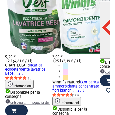
5,29 €
3,99 €
1,2 l (4,41 € / 1 l)
1,25 l (3,19 € / 1 l)
Dispon
CHANTECLAIR
Ricarica
consegn
ecodetergente lavatrice
selez
Bebè, 1,2 l
(3)
Winni´s Naturel
Ecoricarica
Informazioni
ammorbidente concentrato
fiori bianchi, 1,25 l
Disponibile per la
(3)
consegna
seleziona il negozio dm
Informazioni
Disponibile per la
consegna