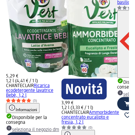
basilico,
5,29 €
1,2 l (4,41 € / 1 l)
Dispon
CHANTECLAIR
Ricarica
consegn
ecodetergente lavatrice
selez
Bebè, 1,2 l
(3)
3,99 €
1,2 l (3,33 € / 1 l)
Informazioni
CHANTECLAIR
Ammorbidente
concentrato eucalipto e
Disponibile per la
fresia, 1,2 l
consegna
(0)
seleziona il negozio dm