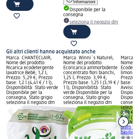
Informazioni
Disponibile per la
consegna
seleziona il negozio dm
Gli altri clienti hanno acquistato anche
Marca: CHANTECLAIR;
Marca: Winni´s Naturel;
Marca: 
Nome del prodotto:
Nome del prodotto:
Nome del
Ricarica ecodetergente
Ecoricarica ammorbidente
Ecodeterg
lavatrice Bebè, 1,2 l;
concentrato fiori bianchi,
limone e 
Prezzo: 5,29 €; Prezzo
1,25 l; Prezzo: 3,99 €;
Prezzo: 
base: 1,2 l (4,41 € / 1 l);
Prezzo base: 1,25 l (3,19 € /
base: 0,5 
Disponibilità: Stato verde
1 l); Disponibilità: Stato
Avviso di
Disponibile per la
verde Disponibile per la
Disponibi
consegna, Stato grigio
consegna, Stato grigio
Disponibi
seleziona il negozio dm
seleziona il negozio dm
consegna
selezion
0,99 €
0,5 l (1,9
CHANTEC
piatti Ve
basilico,