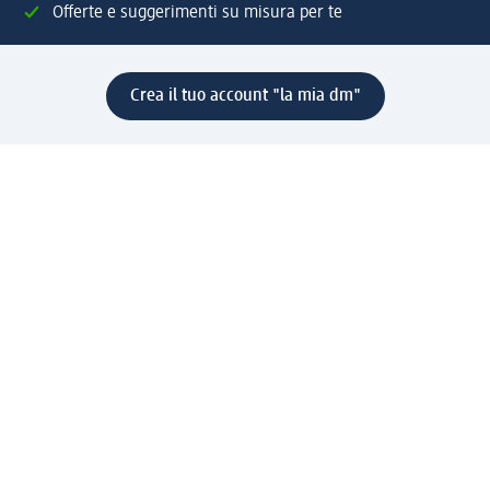
Offerte e suggerimenti su misura per te
Crea il tuo account "la mia dm"
Aiuto e contatti
Servizi
Servizio clienti
Spedizione e consegna
Reso e rimborso
L'azienda
La nostra azienda
Corporate Responsibility
Lavora con noi
Press e news
Espansione
Un mondo di prodotti
Il mondo dm