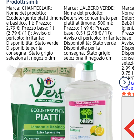
Prodotti simili
Marca: CHANTECLAIR;
Marca: L'ALBERO VERDE;
Marca: 
Nome del prodotto:
Nome del prodotto:
Nome del
Ecodetergente piatti limone
Detersivo concentrato per
Detersivo
e basilico, 1 l; Prezzo:
piatti al limone, 500 ml;
Bebè Dol
2,79 €; Prezzo base: 1 l
Prezzo: 1,49 €; Prezzo
Igienizz
(2,79 € / 1 l); Avviso di
base: 0,5 l (2,98 € / 1 l);
Prezzo: 
pericolo: irritante;
Avviso di pericolo: irritante;
base: 0,75
Disponibilità: Stato verde
Disponibilità: Stato verde
Avviso di
Disponibile per la
Disponibile per la
Disponibi
consegna, Stato grigio
consegna, Stato grigio
Disponibi
seleziona il negozio dm
seleziona il negozio dm
consegna
selezion
2,99 €
0,75 l (3,
CHANTEC
Vert capi
Dolce Tal