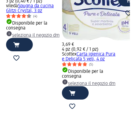
3 pz (0,40 € / 1 pz)
vileda
Spugna da cucina
Glitzi Crystal, 3 pz
(4)
Disponibile per la
consegna
seleziona il negozio dm
3,69 €
4 pz (0,92 € / 1 pz)
Scottex
Carta igienica Pura
e Delicata 5 veli, 4 pz
(5)
Disponibile per la
consegna
seleziona il negozio dm