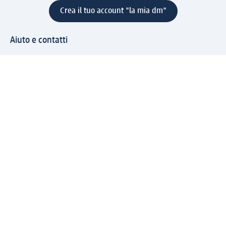
Crea il tuo account "la mia dm"
Aiuto e contatti
Servizi
Servizio clienti
Spedizione e consegna
Reso e rimborso
L'azienda
La nostra azienda
Corporate Responsibility
Lavora con noi
Press e news
Espansione
Un mondo di prodotti
Il mondo dm
Punti vendita
Il nostro Journal
Vivere consapevoli con dm