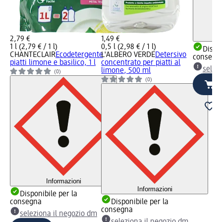
2,79 €
1,49 €
1 l (2,79 € / 1 l)
0,5 l (2,98 € / 1 l)
Dispon
CHANTECLAIR
Ecodetergente
L'ALBERO VERDE
Detersivo
consegn
piatti limone e basilico, 1 l
concentrato per piatti al
selez
limone, 500 ml
(0)
(0)
Informazioni
Informazioni
Disponibile per la
consegna
Disponibile per la
consegna
seleziona il negozio dm
seleziona il negozio dm