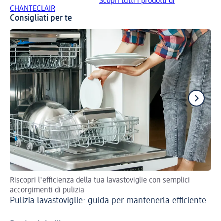
Scopri tutti i prodotti di
CHANTECLAIR
Consigliati per te
Riscopri l'efficienza della tua lavastoviglie con semplici
Re
accorgimenti di pulizia
tru
Pulizia lavastoviglie: guida per mantenerla efficiente
Pu
im