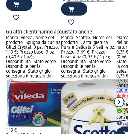
Gli altri clienti hanno acquistato anche
Marca: vileda; Nome del
Marca: Scottex; Nome del
Marca: 
prodotto: Spugna da cucina
prodotto: Carta igienica
del prod
Glitzi Crystal, 3 pz; Prezzo:
Pura e Delicata 5 veli, 4 pz;
naturale
1,19 €; Prezzo base: 3 pz
Prezzo: 3,69 €; Prezzo
0,33 €; P
(0,40 € / 1 pz);
base: 4 pz (0,92 € / 1 pz);
(0,66 € / 
Disponibilità: Stato verde
Disponibilità: Stato verde
Stato ve
Disponibile per la
Disponibile per la
la conse
consegna, Stato grigio
consegna, Stato grigio
selezion
seleziona il negozio dm
seleziona il negozio dm
0,33 €
0,5 l (0,6
Sant'An
500 ml
Info
Dispon
consegn
selez
1,19 €