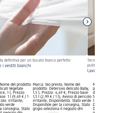
da definitiva per un bucato bianco perfetto
Tecniche per ga
 i vestiti bianchi
puliti
Lavare i vesti
Nome del prodotto:
Marca: bio presto; Nome del
Marca: Winn
licati Vegetale
prodotto: Detersivo delicato Baby,
prodotto: De
ce, 1 l; Prezzo:
1,5 l; Prezzo: 4,49 €; Prezzo base:
d'arancio e 
se: 1 l (9,49 € / 1
1,5 l (2,99 € / 1 l); Avviso di pericolo:
5,99 €; Prez
colo: irritante;
irritante; Disponibilità: Stato verde
1 l); Avviso 
tato verde
Disponibile per la consegna, Stato
Disponibilit
la consegna, Stato
grigio seleziona il negozio dm
Disponibile
 il negozio dm
grigio selez