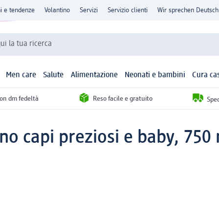
ni e tendenze
Volantino
Servizi
Servizio clienti
Wir sprechen Deutsch
qui la tua ricerca
Men care
Salute
Alimentazione
Neonati e bambini
Cura ca
con dm fedeltà
Reso facile e gratuito
Sped
o capi preziosi e baby, 750