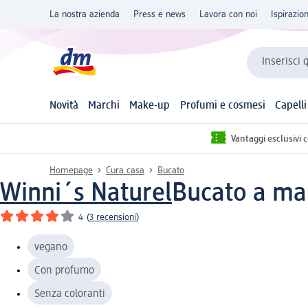
La nostra azienda
Press e news
Lavora con noi
Ispirazio
Inserisci 
Novità
Marchi
Make-up
Profumi e cosmesi
Capelli
Vantaggi esclusivi 
Homepage
Cura casa
Bucato
Winni´s Naturel
Bucato a man
4
(
3 recensioni
)
vegano
Con profumo
Senza coloranti