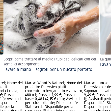
Scopri come trattare al meglio i tuoi capi delicati con dei
La gui
semplici accorgimenti!
Lavare
Lavare a mano: i segreti per un bucato perfetto
rel; Nome del
Marca: Winni´s Naturel; Nome del
Marca: nuncas; 
iatti
prodotto: Detersivo piatti
Detersivo per de
ori di mela,
concentrato bergamotto e zenzero,
Saponaria lavatri
 €; Prezzo
480 ml; Prezzo: 1,99 €; Prezzo
9,49 €; Prezzo ba
1 l); Avviso di
base: 0,48 l (4,15 € / 1 l); Avviso di
l); Avviso di peri
isponibilità:
pericolo: irritante; Disponibilità:
Disponibilità: S
le per la
Stato verde Disponibile per la
Disponibile per 
o seleziona il
consegna, Stato grigio seleziona il
grigio seleziona