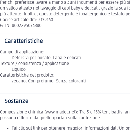
Per chi preferisce lavare a mano alcuni indumenti per essere più sicur
un valido alleato nel lavaggio di capi baby e delicati, grazie la su
più attente. Inoltre, questo detergente è ipoallergenico e testato p
Codice articolo dm: 2139160
GTIN: 8002295034380
Caratteristiche
Campo di applicazione:
Detersivi per bucato, Lana e delicati
Texture / consistenza / applicazione:
Liquido
Caratteristiche del prodotto:
vegano, Con profumo, Senza coloranti
Sostanze
Composizione chimica (www.madel.net): Tra 5 e 15% tensioattivi anio
possono differire da quelli riportati sulla confezione.
Fai clic sul link per ottenere maggiori informazioni dall'Uni