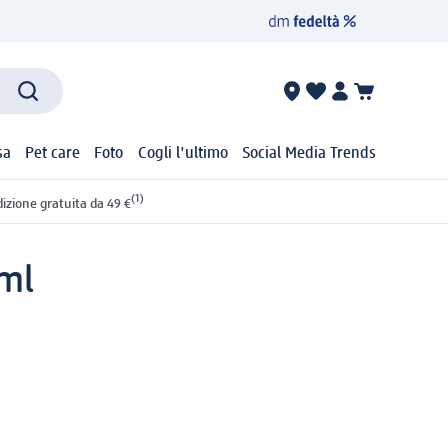
sa
Pet care
Foto
Cogli l'ultimo
Social Media Trends
(1)
izione gratuita da 49 €
 ml