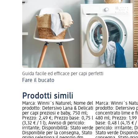
Guida facile ed efficace per capi perfetti
Fare il bucato
Prodotti simili
Marca: Winni´s Naturel; Nome del
Marca: Winni´s Natu
prodotto: Detersivo Lana & Delicati
prodotto: Detersivo p
per capi preziosi e baby, 750 ml;
concentrato lime e fi
Prezzo: 2,49 €; Prezzo base: 0,75 l
480 ml; Prezzo: 1,99
(3,32 € / 1 l); Avviso di pericolo:
base: 0,48 l (4,15 € / 
irritante; Disponibilità: Stato verde
pericolo: irritante; D
Disponibile per la consegna, Stato
Stato verde Disponibi
grigio seleziona il negozio dm
consegna, Stato grigi